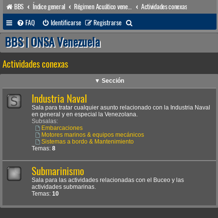
BBS
Índice general
Régimen Acuático venezolano
Actividades conexas
B
FAQ
Identificarse
Registrarse
u
BBS | ONSA Venezuela
s
Actividades conexas
c
a
▼ Sección
r
Industria Naval
Sala para tratar cualquier asunto relacionado con la Industria Naval
en general y en especial la Venezolana.
Subsalas:
Embarcaciones
Motores marinos & equipos mecánicos
Sistemas a bordo & Mantenimiento
Temas:
8
Submarinismo
Sala para las actividades relacionadas con el Buceo y las
actividades submarinas.
Temas:
10