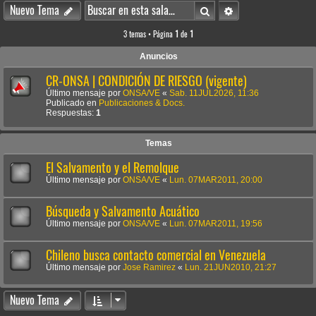
Buscar
Búsqueda avanzada
Nuevo Tema
3 temas • Página
1
de
1
Anuncios
CR-ONSA | CONDICIÓN DE RIESGO (vigente)
Último mensaje por
ONSA/VE
«
Sab. 11JUL2026, 11:36
Publicado en
Publicaciones & Docs.
Respuestas:
1
Temas
El Salvamento y el Remolque
Último mensaje por
ONSA/VE
«
Lun. 07MAR2011, 20:00
Búsqueda y Salvamento Acuático
Último mensaje por
ONSA/VE
«
Lun. 07MAR2011, 19:56
Chileno busca contacto comercial en Venezuela
Último mensaje por
Jose Ramirez
«
Lun. 21JUN2010, 21:27
Nuevo Tema