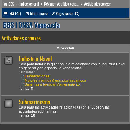
BBS
Índice general
Régimen Acuático venezolano
Actividades conexas
B
FAQ
Identificarse
Registrarse
u
BBS | ONSA Venezuela
s
Actividades conexas
c
a
▼ Sección
r
Industria Naval
Sala para tratar cualquier asunto relacionado con la Industria Naval
en general y en especial la Venezolana.
Subsalas:
Embarcaciones
Motores marinos & equipos mecánicos
Sistemas a bordo & Mantenimiento
Temas:
8
Submarinismo
Sala para las actividades relacionadas con el Buceo y las
actividades submarinas.
Temas:
10