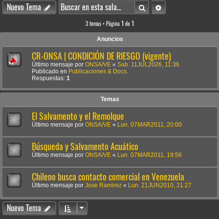
Buscar
Búsqueda avanzada
Nuevo Tema
3 temas • Página
1
de
1
Anuncios
CR-ONSA | CONDICIÓN DE RIESGO (vigente)
Último mensaje por
ONSA/VE
«
Sab. 11JUL2026, 11:36
Publicado en
Publicaciones & Docs.
Respuestas:
1
Temas
El Salvamento y el Remolque
Último mensaje por
ONSA/VE
«
Lun. 07MAR2011, 20:00
Búsqueda y Salvamento Acuático
Último mensaje por
ONSA/VE
«
Lun. 07MAR2011, 19:56
Chileno busca contacto comercial en Venezuela
Último mensaje por
Jose Ramirez
«
Lun. 21JUN2010, 21:27
Nuevo Tema