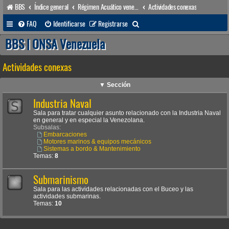
BBS
Índice general
Régimen Acuático venezolano
Actividades conexas
B
FAQ
Identificarse
Registrarse
u
BBS | ONSA Venezuela
s
Actividades conexas
c
a
▼ Sección
r
Industria Naval
Sala para tratar cualquier asunto relacionado con la Industria Naval
en general y en especial la Venezolana.
Subsalas:
Embarcaciones
Motores marinos & equipos mecánicos
Sistemas a bordo & Mantenimiento
Temas:
8
Submarinismo
Sala para las actividades relacionadas con el Buceo y las
actividades submarinas.
Temas:
10