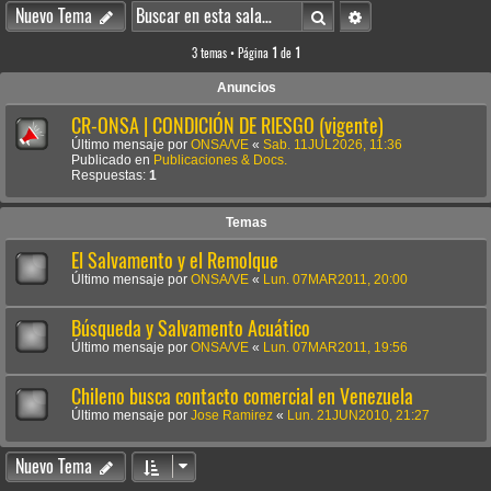
Buscar
Búsqueda avanzada
Nuevo Tema
3 temas • Página
1
de
1
Anuncios
CR-ONSA | CONDICIÓN DE RIESGO (vigente)
Último mensaje por
ONSA/VE
«
Sab. 11JUL2026, 11:36
Publicado en
Publicaciones & Docs.
Respuestas:
1
Temas
El Salvamento y el Remolque
Último mensaje por
ONSA/VE
«
Lun. 07MAR2011, 20:00
Búsqueda y Salvamento Acuático
Último mensaje por
ONSA/VE
«
Lun. 07MAR2011, 19:56
Chileno busca contacto comercial en Venezuela
Último mensaje por
Jose Ramirez
«
Lun. 21JUN2010, 21:27
Nuevo Tema