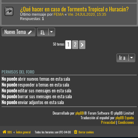
¿Qué hacer en caso de Tormenta Tropical o Huracán?
Último mensaje por
FEMA
«
Vie. 24JUL2020, 15:35
Respuestas:
1
Nuevo Tema
1
2
Siguiente
50 temas
Ir a
PERMISOS DEL FORO
No puede
abrir nuevos temas en esta sala
No puede
responder a temas en esta sala
No puede
editar sus mensajes en esta sala
No puede
borrar sus mensajes en esta sala
No puede
enviar adjuntos en esta sala
Desarrollado por
phpBB
® Forum Software © phpBB Limited
Traducción al español por
phpBB España
Privacidad
|
Condiciones
BBS
Índice general
Todos los horarios son
UTC-04:00
Borrar cookies