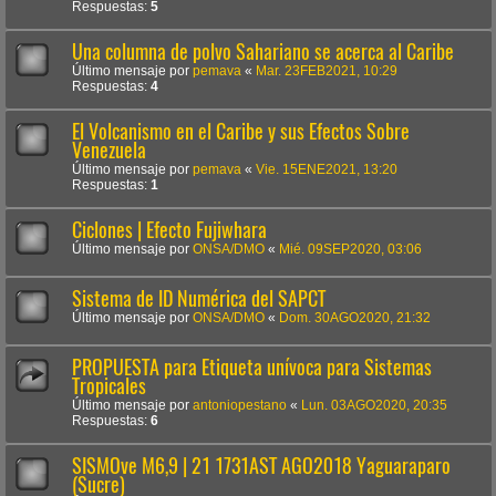
Respuestas:
5
Una columna de polvo Sahariano se acerca al Caribe
Último mensaje por
pemava
«
Mar. 23FEB2021, 10:29
Respuestas:
4
El Volcanismo en el Caribe y sus Efectos Sobre
Venezuela
Último mensaje por
pemava
«
Vie. 15ENE2021, 13:20
Respuestas:
1
Ciclones | Efecto Fujiwhara
Último mensaje por
ONSA/DMO
«
Mié. 09SEP2020, 03:06
Sistema de ID Numérica del SAPCT
Último mensaje por
ONSA/DMO
«
Dom. 30AGO2020, 21:32
PROPUESTA para Etiqueta unívoca para Sistemas
Tropicales
Último mensaje por
antoniopestano
«
Lun. 03AGO2020, 20:35
Respuestas:
6
SISMOve M6,9 | 21 1731AST AGO2018 Yaguaraparo
(Sucre)