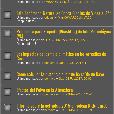
Último mensaje por
ONSA/DMO
«
Mié. 22AGO2018, 02:20
Este Fenómeno Natural se Cobra Cientos de Vidas al Año
Último mensaje por
eddygil
«
Mar. 06MAR2018, 17:26
Respuestas:
2
Propuesta para Etiqueta (#hashtag) de Info Meteológica
(VE)
Último mensaje por
LGIS
«
Lun. 25SEP2017, 00:23
Respuestas:
5
Los impactos del cambio climático en los Arrecifes de
Coral
Último mensaje por
pemava
«
Dom. 23JUL2017, 13:13
Cómo calcular la distancia a la que ha caído un Rayo
Último mensaje por
pemava
«
Sab. 01JUL2017, 20:02
Efectos del Polvo en la Atmósfera
Último mensaje por
pemava
«
Lun. 22MAY2017, 12:20
Informe sobre la actividad 2015 en volcán Kick-’em-Jen
Último mensaje por
pemava
«
Lun. 01MAY2017, 11:19