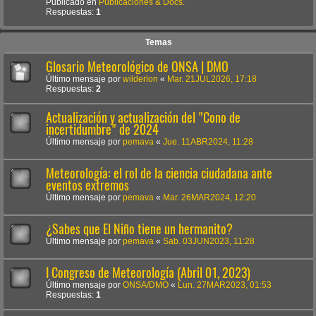
Publicado en
Publicaciones & Docs.
Respuestas:
1
Temas
Glosario Meteorológico de ONSA | DMO
Último mensaje por
wilderlon
«
Mar. 21JUL2026, 17:18
Respuestas:
2
Actualización y actualización del "Cono de
incertidumbre" de 2024
Último mensaje por
pemava
«
Jue. 11ABR2024, 11:28
Meteorología: el rol de la ciencia ciudadana ante
eventos extremos
Último mensaje por
pemava
«
Mar. 26MAR2024, 12:20
¿Sabes que El Niño tiene un hermanito?
Último mensaje por
pemava
«
Sab. 03JUN2023, 11:28
I Congreso de Meteorología (Abril 01, 2023)
Último mensaje por
ONSA/DMO
«
Lun. 27MAR2023, 01:53
Respuestas:
1