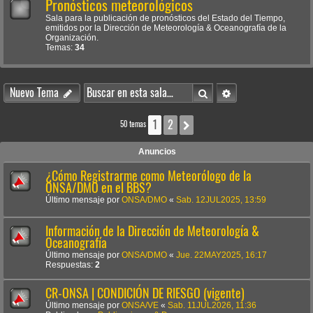
Pronósticos meteorológicos
Sala para la publicación de pronósticos del Estado del Tiempo,
emitidos por la Dirección de Meteorología & Oceanografía de la
Organización.
Temas:
34
Buscar
Búsqueda avanzada
Nuevo Tema
1
2
Siguiente
50 temas
Anuncios
¿Cómo Registrarme como Meteorólogo de la
ONSA/DMO en el BBS?
Último mensaje por
ONSA/DMO
«
Sab. 12JUL2025, 13:59
Información de la Dirección de Meteorología &
Oceanografía
Último mensaje por
ONSA/DMO
«
Jue. 22MAY2025, 16:17
Respuestas:
2
CR-ONSA | CONDICIÓN DE RIESGO (vigente)
Último mensaje por
ONSA/VE
«
Sab. 11JUL2026, 11:36