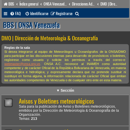
BBS
Índice general
ONSA Venezuela (acceso público)
Direcciones Administrativas
DMO | Dirección de Meteorología & Oceanografía
B
FAQ
Identificarse
Registrarse
u
BBS | ONSA Venezuela
s
DMO | Dirección de Meteorología & Oceanografía
c
a
Reglas de la sala
Si desea integrarse al equipo de Meteorólogos u Oceanógrafos de la ONSA/DMO
r
para participar en las discusiones internas para desarrollo de pronósticos o boletines,
regístrese como usuario y solicite los permisos a través del correo-e:
webmaster@onsa.org.ve
. ONSA A.C. reconoce al INAMEH como autoridad
competente y de carácter Oficial de la República Bolivariana de Venezuela, en materia
meteorológica e hidrológica; y expresamente declara que no pretende sustituir ni
sustituye en forma alguna, la información relacionada de carácter Oficial que emitan
las autoridades competentes de Venezuela o de cualquier otro ente en esta materia.
▼ Sección
Avisos y Boletines meteorológicos
Sala para la publicación de Aviso y Boletines meteorológicos,
emitidos por la Dirección de Meteorología & Oceanografía de la
Organización.
Temas:
213