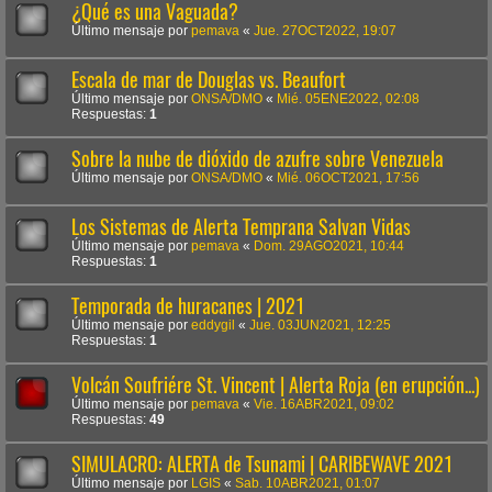
¿Qué es una Vaguada?
Último mensaje por
pemava
«
Jue. 27OCT2022, 19:07
Escala de mar de Douglas vs. Beaufort
Último mensaje por
ONSA/DMO
«
Mié. 05ENE2022, 02:08
Respuestas:
1
Sobre la nube de dióxido de azufre sobre Venezuela
Último mensaje por
ONSA/DMO
«
Mié. 06OCT2021, 17:56
Los Sistemas de Alerta Temprana Salvan Vidas
Último mensaje por
pemava
«
Dom. 29AGO2021, 10:44
Respuestas:
1
Temporada de huracanes | 2021
Último mensaje por
eddygil
«
Jue. 03JUN2021, 12:25
Respuestas:
1
Volcán Soufriére St. Vincent | Alerta Roja (en erupción...)
Último mensaje por
pemava
«
Vie. 16ABR2021, 09:02
Respuestas:
49
SIMULACRO: ALERTA de Tsunami | CARIBEWAVE 2021
Último mensaje por
LGIS
«
Sab. 10ABR2021, 01:07