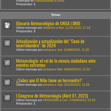
Publicado en
Publicaciones & Docs.
Respuestas:
1
Temas
Glosario Meteorológico de ONSA | DMO
Último mensaje por
wilderlon
«
Mar. 21JUL2026, 17:18
Respuestas:
2
Actualización y actualización del "Cono de
incertidumbre" de 2024
Último mensaje por
pemava
«
Jue. 11ABR2024, 11:28
Meteorología: el rol de la ciencia ciudadana ante
eventos extremos
Último mensaje por
pemava
«
Mar. 26MAR2024, 12:20
¿Sabes que El Niño tiene un hermanito?
Último mensaje por
pemava
«
Sab. 03JUN2023, 11:28
I Congreso de Meteorología (Abril 01, 2023)
Último mensaje por
ONSA/DMO
«
Lun. 27MAR2023, 01:53
Respuestas:
1