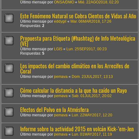
Último mensaje por
ONSA/DMO
«
Mié. 22AGO2018, 02:20
Este Fenómeno Natural se Cobra Cientos de Vidas al Año
Último mensaje por
eddygil
«
Mar. 06MAR2018, 17:26
Respuestas:
2
Propuesta para Etiqueta (#hashtag) de Info Meteológica
(VE)
Último mensaje por
LGIS
«
Lun. 25SEP2017, 00:23
Respuestas:
5
Los impactos del cambio climático en los Arrecifes de
Coral
Último mensaje por
pemava
«
Dom. 23JUL2017, 13:13
Cómo calcular la distancia a la que ha caído un Rayo
Último mensaje por
pemava
«
Sab. 01JUL2017, 20:02
Efectos del Polvo en la Atmósfera
Último mensaje por
pemava
«
Lun. 22MAY2017, 12:20
Informe sobre la actividad 2015 en volcán Kick-’em-Jen
Último mensaje por
pemava
«
Lun. 01MAY2017, 11:19