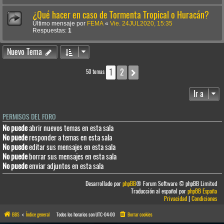
¿Qué hacer en caso de Tormenta Tropical o Huracán?
Último mensaje por
FEMA
«
Vie. 24JUL2020, 15:35
Respuestas:
1
Nuevo Tema
1
2
Siguiente
50 temas
Ir a
PERMISOS DEL FORO
No puede
abrir nuevos temas en esta sala
No puede
responder a temas en esta sala
No puede
editar sus mensajes en esta sala
No puede
borrar sus mensajes en esta sala
No puede
enviar adjuntos en esta sala
Desarrollado por
phpBB
® Forum Software © phpBB Limited
Traducción al español por
phpBB España
Privacidad
|
Condiciones
BBS
Índice general
Todos los horarios son
UTC-04:00
Borrar cookies