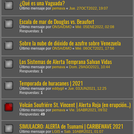
¿Qué es una Vaguada?
Último mensaje por
pemava
«
Jue. 27OCT2022, 19:07
Escala de mar de Douglas vs. Beaufort
Último mensaje por
ONSA/DMO
«
Mié. 05ENE2022, 02:08
Respuestas:
1
Sobre la nube de dióxido de azufre sobre Venezuela
Último mensaje por
ONSA/DMO
«
Mié. 06OCT2021, 17:56
Los Sistemas de Alerta Temprana Salvan Vidas
Último mensaje por
pemava
«
Dom. 29AGO2021, 10:44
Respuestas:
1
Temporada de huracanes | 2021
Último mensaje por
eddygil
«
Jue. 03JUN2021, 12:25
Respuestas:
1
Volcán Soufriére St. Vincent | Alerta Roja (en erupción...)
Último mensaje por
pemava
«
Vie. 16ABR2021, 09:02
Respuestas:
49
SIMULACRO: ALERTA de Tsunami | CARIBEWAVE 2021
Último mensaje por
LGIS
«
Sab. 10ABR2021, 01:07