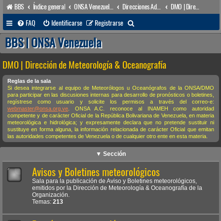
BBS
Índice general
ONSA Venezuela (acceso público)
Direcciones Administrativas
DMO | Dirección de Meteorología & Oceanografía
B
FAQ
Identificarse
Registrarse
u
BBS | ONSA Venezuela
s
DMO | Dirección de Meteorología & Oceanografía
c
a
Reglas de la sala
Si desea integrarse al equipo de Meteorólogos u Oceanógrafos de la ONSA/DMO
r
para participar en las discusiones internas para desarrollo de pronósticos o boletines,
regístrese como usuario y solicite los permisos a través del correo-e:
webmaster@onsa.org.ve
. ONSA A.C. reconoce al INAMEH como autoridad
competente y de carácter Oficial de la República Bolivariana de Venezuela, en materia
meteorológica e hidrológica; y expresamente declara que no pretende sustituir ni
sustituye en forma alguna, la información relacionada de carácter Oficial que emitan
las autoridades competentes de Venezuela o de cualquier otro ente en esta materia.
▼ Sección
Avisos y Boletines meteorológicos
Sala para la publicación de Aviso y Boletines meteorológicos,
emitidos por la Dirección de Meteorología & Oceanografía de la
Organización.
Temas:
213