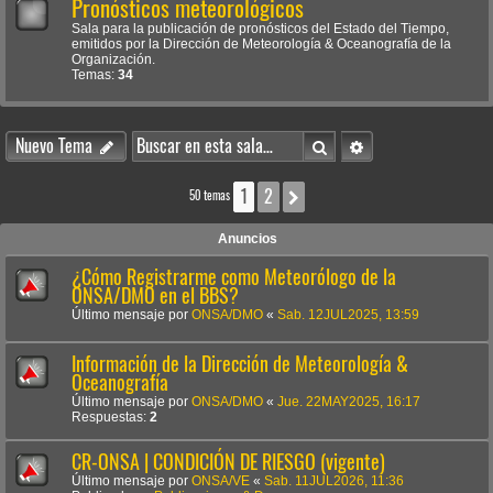
Pronósticos meteorológicos
Sala para la publicación de pronósticos del Estado del Tiempo,
emitidos por la Dirección de Meteorología & Oceanografía de la
Organización.
Temas:
34
Buscar
Búsqueda avanzada
Nuevo Tema
1
2
Siguiente
50 temas
Anuncios
¿Cómo Registrarme como Meteorólogo de la
ONSA/DMO en el BBS?
Último mensaje por
ONSA/DMO
«
Sab. 12JUL2025, 13:59
Información de la Dirección de Meteorología &
Oceanografía
Último mensaje por
ONSA/DMO
«
Jue. 22MAY2025, 16:17
Respuestas:
2
CR-ONSA | CONDICIÓN DE RIESGO (vigente)
Último mensaje por
ONSA/VE
«
Sab. 11JUL2026, 11:36