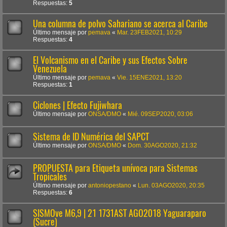
Respuestas:
5
Una columna de polvo Sahariano se acerca al Caribe
Último mensaje por
pemava
«
Mar. 23FEB2021, 10:29
Respuestas:
4
El Volcanismo en el Caribe y sus Efectos Sobre
Venezuela
Último mensaje por
pemava
«
Vie. 15ENE2021, 13:20
Respuestas:
1
Ciclones | Efecto Fujiwhara
Último mensaje por
ONSA/DMO
«
Mié. 09SEP2020, 03:06
Sistema de ID Numérica del SAPCT
Último mensaje por
ONSA/DMO
«
Dom. 30AGO2020, 21:32
PROPUESTA para Etiqueta unívoca para Sistemas
Tropicales
Último mensaje por
antoniopestano
«
Lun. 03AGO2020, 20:35
Respuestas:
6
SISMOve M6,9 | 21 1731AST AGO2018 Yaguaraparo
(Sucre)