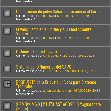
Respuestas:
5
Una columna de polvo Sahariano se acerca al Caribe
Último mensaje por
pemava
«
Mar. 23FEB2021, 10:29
Respuestas:
4
El Volcanismo en el Caribe y sus Efectos Sobre
Venezuela
Último mensaje por
pemava
«
Vie. 15ENE2021, 13:20
Respuestas:
1
Ciclones | Efecto Fujiwhara
Último mensaje por
ONSA/DMO
«
Mié. 09SEP2020, 03:06
Sistema de ID Numérica del SAPCT
Último mensaje por
ONSA/DMO
«
Dom. 30AGO2020, 21:32
PROPUESTA para Etiqueta unívoca para Sistemas
Tropicales
Último mensaje por
antoniopestano
«
Lun. 03AGO2020, 20:35
Respuestas:
6
SISMOve M6,9 | 21 1731AST AGO2018 Yaguaraparo
(Sucre)