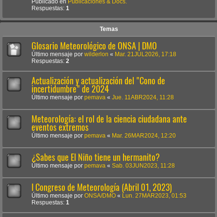
Publicado en
Publicaciones & Docs.
Respuestas:
1
Temas
Glosario Meteorológico de ONSA | DMO
Último mensaje por
wilderlon
«
Mar. 21JUL2026, 17:18
Respuestas:
2
Actualización y actualización del "Cono de
incertidumbre" de 2024
Último mensaje por
pemava
«
Jue. 11ABR2024, 11:28
Meteorología: el rol de la ciencia ciudadana ante
eventos extremos
Último mensaje por
pemava
«
Mar. 26MAR2024, 12:20
¿Sabes que El Niño tiene un hermanito?
Último mensaje por
pemava
«
Sab. 03JUN2023, 11:28
I Congreso de Meteorología (Abril 01, 2023)
Último mensaje por
ONSA/DMO
«
Lun. 27MAR2023, 01:53
Respuestas:
1