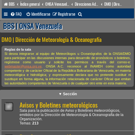
BBS
Índice general
ONSA Venezuela (acceso público)
Direcciones Administrativas
DMO | Dirección de Meteorología & Oceanografía
B
FAQ
Identificarse
Registrarse
u
BBS | ONSA Venezuela
s
DMO | Dirección de Meteorología & Oceanografía
c
a
Reglas de la sala
Si desea integrarse al equipo de Meteorólogos u Oceanógrafos de la ONSA/DMO
r
para participar en las discusiones internas para desarrollo de pronósticos o boletines,
regístrese como usuario y solicite los permisos a través del correo-e:
webmaster@onsa.org.ve
. ONSA A.C. reconoce al INAMEH como autoridad
competente y de carácter Oficial de la República Bolivariana de Venezuela, en materia
meteorológica e hidrológica; y expresamente declara que no pretende sustituir ni
sustituye en forma alguna, la información relacionada de carácter Oficial que emitan
las autoridades competentes de Venezuela o de cualquier otro ente en esta materia.
▼ Sección
Avisos y Boletines meteorológicos
Sala para la publicación de Aviso y Boletines meteorológicos,
emitidos por la Dirección de Meteorología & Oceanografía de la
Organización.
Temas:
213