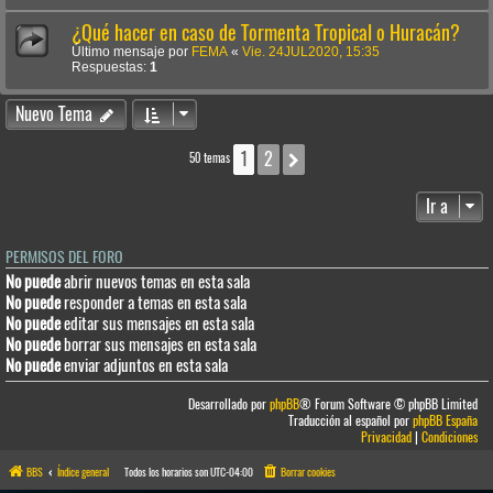
¿Qué hacer en caso de Tormenta Tropical o Huracán?
Último mensaje por
FEMA
«
Vie. 24JUL2020, 15:35
Respuestas:
1
Nuevo Tema
1
2
Siguiente
50 temas
Ir a
PERMISOS DEL FORO
No puede
abrir nuevos temas en esta sala
No puede
responder a temas en esta sala
No puede
editar sus mensajes en esta sala
No puede
borrar sus mensajes en esta sala
No puede
enviar adjuntos en esta sala
Desarrollado por
phpBB
® Forum Software © phpBB Limited
Traducción al español por
phpBB España
Privacidad
|
Condiciones
BBS
Índice general
Todos los horarios son
UTC-04:00
Borrar cookies