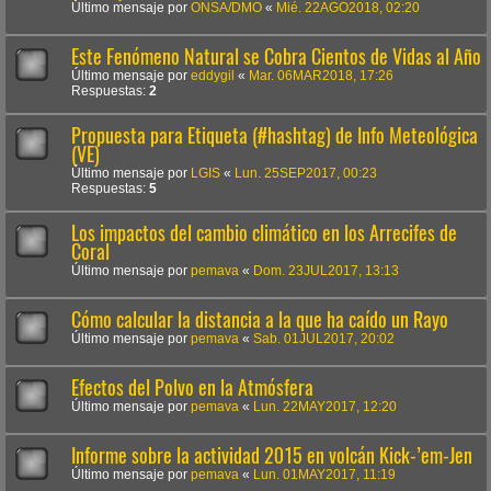
Último mensaje por
ONSA/DMO
«
Mié. 22AGO2018, 02:20
Este Fenómeno Natural se Cobra Cientos de Vidas al Año
Último mensaje por
eddygil
«
Mar. 06MAR2018, 17:26
Respuestas:
2
Propuesta para Etiqueta (#hashtag) de Info Meteológica
(VE)
Último mensaje por
LGIS
«
Lun. 25SEP2017, 00:23
Respuestas:
5
Los impactos del cambio climático en los Arrecifes de
Coral
Último mensaje por
pemava
«
Dom. 23JUL2017, 13:13
Cómo calcular la distancia a la que ha caído un Rayo
Último mensaje por
pemava
«
Sab. 01JUL2017, 20:02
Efectos del Polvo en la Atmósfera
Último mensaje por
pemava
«
Lun. 22MAY2017, 12:20
Informe sobre la actividad 2015 en volcán Kick-’em-Jen
Último mensaje por
pemava
«
Lun. 01MAY2017, 11:19