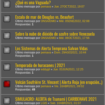
¿Qué es una Vaguada?
Último mensaje por
pemava
«
Jue. 27OCT2022, 19:07
Escala de mar de Douglas vs. Beaufort
Último mensaje por
ONSA/DMO
«
Mié. 05ENE2022, 02:08
Respuestas:
1
Sobre la nube de dióxido de azufre sobre Venezuela
Último mensaje por
ONSA/DMO
«
Mié. 06OCT2021, 17:56
Los Sistemas de Alerta Temprana Salvan Vidas
Último mensaje por
pemava
«
Dom. 29AGO2021, 10:44
Respuestas:
1
Temporada de huracanes | 2021
Último mensaje por
eddygil
«
Jue. 03JUN2021, 12:25
Respuestas:
1
Volcán Soufriére St. Vincent | Alerta Roja (en erupción...)
Último mensaje por
pemava
«
Vie. 16ABR2021, 09:02
Respuestas:
49
SIMULACRO: ALERTA de Tsunami | CARIBEWAVE 2021
Último mensaje por
LGIS
«
Sab. 10ABR2021, 01:07