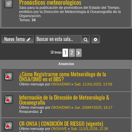
Pronósticos meteorológicos
Sala para la publicación de pronósticos del Estado del Tiempo,
emitidos por la Dirección de Meteorología & Oceanografía de la
Organización.
Temas:
34
Buscar
Búsqueda avanzada
Nuevo Tema
1
2
Siguiente
50 temas
Anuncios
¿Cómo Registrarme como Meteorólogo de la
ONSA/DMO en el BBS?
Último mensaje por
ONSA/DMO
«
Sab. 12JUL2025, 13:59
Información de la Dirección de Meteorología &
Oceanografía
Último mensaje por
ONSA/DMO
«
Jue. 22MAY2025, 16:17
Respuestas:
2
CR-ONSA | CONDICIÓN DE RIESGO (vigente)
Último mensaje por
ONSA/VE
«
Sab. 11JUL2026, 11:36