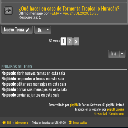
¿Qué hacer en caso de Tormenta Tropical o Huracán?
Último mensaje por
FEMA
«
Vie. 24JUL2020, 15:35
Respuestas:
1
Nuevo Tema
1
2
Siguiente
50 temas
Ir a
PERMISOS DEL FORO
No puede
abrir nuevos temas en esta sala
No puede
responder a temas en esta sala
No puede
editar sus mensajes en esta sala
No puede
borrar sus mensajes en esta sala
No puede
enviar adjuntos en esta sala
Desarrollado por
phpBB
® Forum Software © phpBB Limited
Traducción al español por
phpBB España
Privacidad
|
Condiciones
BBS
Índice general
Todos los horarios son
UTC-04:00
Borrar cookies