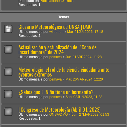
Publicado en
Publicaciones & Docs.
Respuestas:
1
Temas
Glosario Meteorológico de ONSA | DMO
Último mensaje por
wilderlon
«
Mar. 21JUL2026, 17:18
Respuestas:
2
Actualización y actualización del "Cono de
incertidumbre" de 2024
Último mensaje por
pemava
«
Jue. 11ABR2024, 11:28
Meteorología: el rol de la ciencia ciudadana ante
eventos extremos
Último mensaje por
pemava
«
Mar. 26MAR2024, 12:20
¿Sabes que El Niño tiene un hermanito?
Último mensaje por
pemava
«
Sab. 03JUN2023, 11:28
I Congreso de Meteorología (Abril 01, 2023)
Último mensaje por
ONSA/DMO
«
Lun. 27MAR2023, 01:53
Respuestas:
1