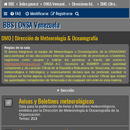
BBS
Índice general
ONSA Venezuela (acceso público)
Direcciones Administrativas
DMO | Dirección de Meteorología & Oceanografía
B
FAQ
Identificarse
Registrarse
u
BBS | ONSA Venezuela
s
DMO | Dirección de Meteorología & Oceanografía
c
a
Reglas de la sala
Si desea integrarse al equipo de Meteorólogos u Oceanógrafos de la ONSA/DMO
r
para participar en las discusiones internas para desarrollo de pronósticos o boletines,
regístrese como usuario y solicite los permisos a través del correo-e:
webmaster@onsa.org.ve
. ONSA A.C. reconoce al INAMEH como autoridad
competente y de carácter Oficial de la República Bolivariana de Venezuela, en materia
meteorológica e hidrológica; y expresamente declara que no pretende sustituir ni
sustituye en forma alguna, la información relacionada de carácter Oficial que emitan
las autoridades competentes de Venezuela o de cualquier otro ente en esta materia.
▼ Sección
Avisos y Boletines meteorológicos
Sala para la publicación de Aviso y Boletines meteorológicos,
emitidos por la Dirección de Meteorología & Oceanografía de la
Organización.
Temas:
213