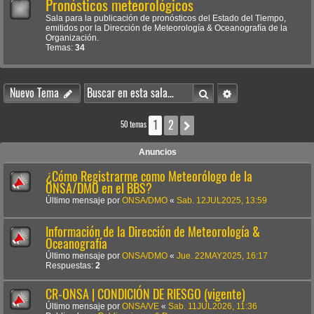
Pronósticos meteorológicos
Sala para la publicación de pronósticos del Estado del Tiempo,
emitidos por la Dirección de Meteorología & Oceanografía de la
Organización.
Temas:
34
Buscar
Búsqueda avanzada
Nuevo Tema
1
2
Siguiente
50 temas
Anuncios
¿Cómo Registrarme como Meteorólogo de la
ONSA/DMO en el BBS?
Último mensaje por
ONSA/DMO
«
Sab. 12JUL2025, 13:59
Información de la Dirección de Meteorología &
Oceanografía
Último mensaje por
ONSA/DMO
«
Jue. 22MAY2025, 16:17
Respuestas:
2
CR-ONSA | CONDICIÓN DE RIESGO (vigente)
Último mensaje por
ONSA/VE
«
Sab. 11JUL2026, 11:36