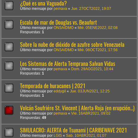
¿Qué es una Vaguada?
Último mensaje por
pemava
«
Jue. 27OCT2022, 19:07
Escala de mar de Douglas vs. Beaufort
Último mensaje por
ONSA/DMO
«
Mié. 05ENE2022, 02:08
Respuestas:
1
Sobre la nube de dióxido de azufre sobre Venezuela
Último mensaje por
ONSA/DMO
«
Mié. 06OCT2021, 17:56
Los Sistemas de Alerta Temprana Salvan Vidas
Último mensaje por
pemava
«
Dom. 29AGO2021, 10:44
Respuestas:
1
Temporada de huracanes | 2021
Último mensaje por
eddygil
«
Jue. 03JUN2021, 12:25
Respuestas:
1
Volcán Soufriére St. Vincent | Alerta Roja (en erupción...)
Último mensaje por
pemava
«
Vie. 16ABR2021, 09:02
Respuestas:
49
SIMULACRO: ALERTA de Tsunami | CARIBEWAVE 2021
Último mensaje por
LGIS
«
Sab. 10ABR2021, 01:07