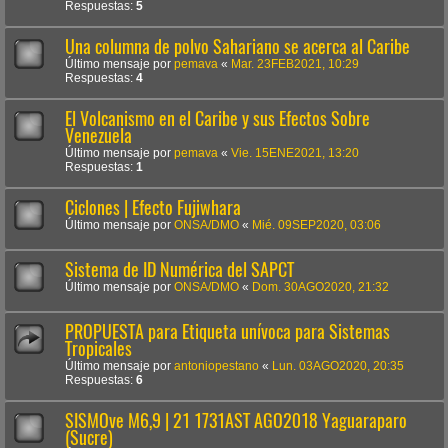
Respuestas:
5
Una columna de polvo Sahariano se acerca al Caribe
Último mensaje por
pemava
«
Mar. 23FEB2021, 10:29
Respuestas:
4
El Volcanismo en el Caribe y sus Efectos Sobre
Venezuela
Último mensaje por
pemava
«
Vie. 15ENE2021, 13:20
Respuestas:
1
Ciclones | Efecto Fujiwhara
Último mensaje por
ONSA/DMO
«
Mié. 09SEP2020, 03:06
Sistema de ID Numérica del SAPCT
Último mensaje por
ONSA/DMO
«
Dom. 30AGO2020, 21:32
PROPUESTA para Etiqueta unívoca para Sistemas
Tropicales
Último mensaje por
antoniopestano
«
Lun. 03AGO2020, 20:35
Respuestas:
6
SISMOve M6,9 | 21 1731AST AGO2018 Yaguaraparo
(Sucre)