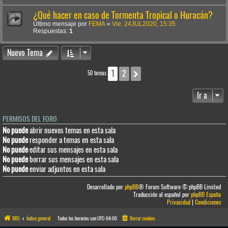
¿Qué hacer en caso de Tormenta Tropical o Huracán?
Último mensaje por
FEMA
«
Vie. 24JUL2020, 15:35
Respuestas:
1
Nuevo Tema
1
2
Siguiente
50 temas
Ir a
PERMISOS DEL FORO
No puede
abrir nuevos temas en esta sala
No puede
responder a temas en esta sala
No puede
editar sus mensajes en esta sala
No puede
borrar sus mensajes en esta sala
No puede
enviar adjuntos en esta sala
Desarrollado por
phpBB
® Forum Software © phpBB Limited
Traducción al español por
phpBB España
Privacidad
|
Condiciones
BBS
Índice general
Todos los horarios son
UTC-04:00
Borrar cookies