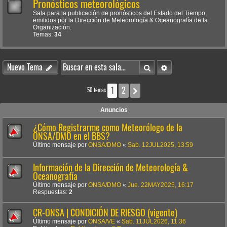
Pronósticos meteorológicos
Sala para la publicación de pronósticos del Estado del Tiempo,
emitidos por la Dirección de Meteorología & Oceanografía de la
Organización.
Temas:
34
Buscar
Búsqueda avanzada
Nuevo Tema
1
2
Siguiente
50 temas
Anuncios
¿Cómo Registrarme como Meteorólogo de la
ONSA/DMO en el BBS?
Último mensaje por
ONSA/DMO
«
Sab. 12JUL2025, 13:59
Información de la Dirección de Meteorología &
Oceanografía
Último mensaje por
ONSA/DMO
«
Jue. 22MAY2025, 16:17
Respuestas:
2
CR-ONSA | CONDICIÓN DE RIESGO (vigente)
Último mensaje por
ONSA/VE
«
Sab. 11JUL2026, 11:36