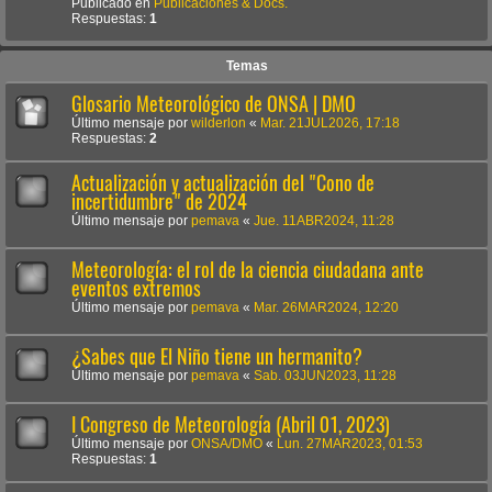
Publicado en
Publicaciones & Docs.
Respuestas:
1
Temas
Glosario Meteorológico de ONSA | DMO
Último mensaje por
wilderlon
«
Mar. 21JUL2026, 17:18
Respuestas:
2
Actualización y actualización del "Cono de
incertidumbre" de 2024
Último mensaje por
pemava
«
Jue. 11ABR2024, 11:28
Meteorología: el rol de la ciencia ciudadana ante
eventos extremos
Último mensaje por
pemava
«
Mar. 26MAR2024, 12:20
¿Sabes que El Niño tiene un hermanito?
Último mensaje por
pemava
«
Sab. 03JUN2023, 11:28
I Congreso de Meteorología (Abril 01, 2023)
Último mensaje por
ONSA/DMO
«
Lun. 27MAR2023, 01:53
Respuestas:
1