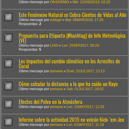
Último mensaje por
ONSA/DMO
«
Mié. 22AGO2018, 02:20
Este Fenómeno Natural se Cobra Cientos de Vidas al Año
Último mensaje por
eddygil
«
Mar. 06MAR2018, 17:26
Respuestas:
2
Propuesta para Etiqueta (#hashtag) de Info Meteológica
(VE)
Último mensaje por
LGIS
«
Lun. 25SEP2017, 00:23
Respuestas:
5
Los impactos del cambio climático en los Arrecifes de
Coral
Último mensaje por
pemava
«
Dom. 23JUL2017, 13:13
Cómo calcular la distancia a la que ha caído un Rayo
Último mensaje por
pemava
«
Sab. 01JUL2017, 20:02
Efectos del Polvo en la Atmósfera
Último mensaje por
pemava
«
Lun. 22MAY2017, 12:20
Informe sobre la actividad 2015 en volcán Kick-’em-Jen
Último mensaje por
pemava
«
Lun. 01MAY2017, 11:19