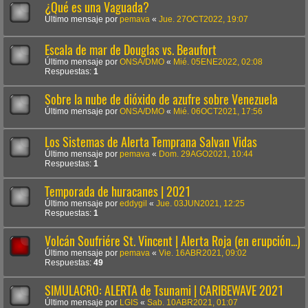
¿Qué es una Vaguada?
Último mensaje por
pemava
«
Jue. 27OCT2022, 19:07
Escala de mar de Douglas vs. Beaufort
Último mensaje por
ONSA/DMO
«
Mié. 05ENE2022, 02:08
Respuestas:
1
Sobre la nube de dióxido de azufre sobre Venezuela
Último mensaje por
ONSA/DMO
«
Mié. 06OCT2021, 17:56
Los Sistemas de Alerta Temprana Salvan Vidas
Último mensaje por
pemava
«
Dom. 29AGO2021, 10:44
Respuestas:
1
Temporada de huracanes | 2021
Último mensaje por
eddygil
«
Jue. 03JUN2021, 12:25
Respuestas:
1
Volcán Soufriére St. Vincent | Alerta Roja (en erupción...)
Último mensaje por
pemava
«
Vie. 16ABR2021, 09:02
Respuestas:
49
SIMULACRO: ALERTA de Tsunami | CARIBEWAVE 2021
Último mensaje por
LGIS
«
Sab. 10ABR2021, 01:07