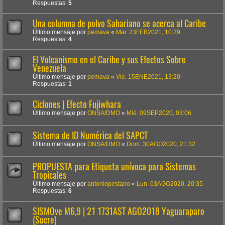
Respuestas:
5
Una columna de polvo Sahariano se acerca al Caribe
Último mensaje por
pemava
«
Mar. 23FEB2021, 10:29
Respuestas:
4
El Volcanismo en el Caribe y sus Efectos Sobre
Venezuela
Último mensaje por
pemava
«
Vie. 15ENE2021, 13:20
Respuestas:
1
Ciclones | Efecto Fujiwhara
Último mensaje por
ONSA/DMO
«
Mié. 09SEP2020, 03:06
Sistema de ID Numérica del SAPCT
Último mensaje por
ONSA/DMO
«
Dom. 30AGO2020, 21:32
PROPUESTA para Etiqueta unívoca para Sistemas
Tropicales
Último mensaje por
antoniopestano
«
Lun. 03AGO2020, 20:35
Respuestas:
6
SISMOve M6,9 | 21 1731AST AGO2018 Yaguaraparo
(Sucre)