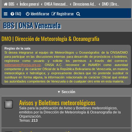
BBS
Índice general
ONSA Venezuela (acceso público)
Direcciones Administrativas
DMO | Dirección de Meteorología & Oceanografía
B
FAQ
Identificarse
Registrarse
u
BBS | ONSA Venezuela
s
DMO | Dirección de Meteorología & Oceanografía
c
a
Reglas de la sala
Si desea integrarse al equipo de Meteorólogos u Oceanógrafos de la ONSA/DMO
r
para participar en las discusiones internas para desarrollo de pronósticos o boletines,
regístrese como usuario y solicite los permisos a través del correo-e:
webmaster@onsa.org.ve
. ONSA A.C. reconoce al INAMEH como autoridad
competente y de carácter Oficial de la República Bolivariana de Venezuela, en materia
meteorológica e hidrológica; y expresamente declara que no pretende sustituir ni
sustituye en forma alguna, la información relacionada de carácter Oficial que emitan
las autoridades competentes de Venezuela o de cualquier otro ente en esta materia.
▼ Sección
Avisos y Boletines meteorológicos
Sala para la publicación de Aviso y Boletines meteorológicos,
emitidos por la Dirección de Meteorología & Oceanografía de la
Organización.
Temas:
213