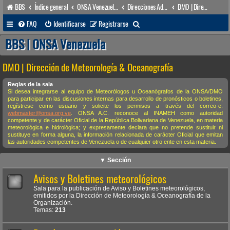
BBS
Índice general
ONSA Venezuela (acceso público)
Direcciones Administrativas
DMO | Dirección de Meteorología & Oceanografía
B
FAQ
Identificarse
Registrarse
u
BBS | ONSA Venezuela
s
DMO | Dirección de Meteorología & Oceanografía
c
a
Reglas de la sala
Si desea integrarse al equipo de Meteorólogos u Oceanógrafos de la ONSA/DMO
r
para participar en las discusiones internas para desarrollo de pronósticos o boletines,
regístrese como usuario y solicite los permisos a través del correo-e:
webmaster@onsa.org.ve
. ONSA A.C. reconoce al INAMEH como autoridad
competente y de carácter Oficial de la República Bolivariana de Venezuela, en materia
meteorológica e hidrológica; y expresamente declara que no pretende sustituir ni
sustituye en forma alguna, la información relacionada de carácter Oficial que emitan
las autoridades competentes de Venezuela o de cualquier otro ente en esta materia.
▼ Sección
Avisos y Boletines meteorológicos
Sala para la publicación de Aviso y Boletines meteorológicos,
emitidos por la Dirección de Meteorología & Oceanografía de la
Organización.
Temas:
213