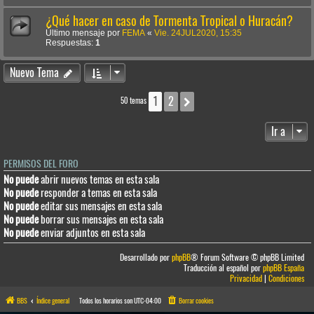
¿Qué hacer en caso de Tormenta Tropical o Huracán?
Último mensaje por
FEMA
«
Vie. 24JUL2020, 15:35
Respuestas:
1
Nuevo Tema
1
2
Siguiente
50 temas
Ir a
PERMISOS DEL FORO
No puede
abrir nuevos temas en esta sala
No puede
responder a temas en esta sala
No puede
editar sus mensajes en esta sala
No puede
borrar sus mensajes en esta sala
No puede
enviar adjuntos en esta sala
Desarrollado por
phpBB
® Forum Software © phpBB Limited
Traducción al español por
phpBB España
Privacidad
|
Condiciones
BBS
Índice general
Todos los horarios son
UTC-04:00
Borrar cookies