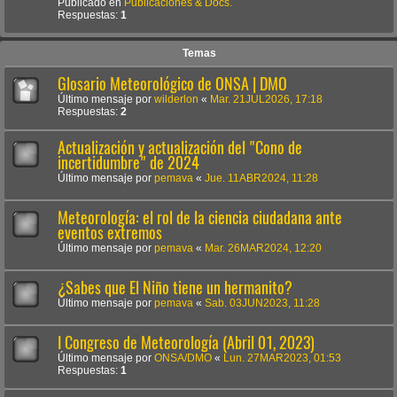
Publicado en
Publicaciones & Docs.
Respuestas:
1
Temas
Glosario Meteorológico de ONSA | DMO
Último mensaje por
wilderlon
«
Mar. 21JUL2026, 17:18
Respuestas:
2
Actualización y actualización del "Cono de
incertidumbre" de 2024
Último mensaje por
pemava
«
Jue. 11ABR2024, 11:28
Meteorología: el rol de la ciencia ciudadana ante
eventos extremos
Último mensaje por
pemava
«
Mar. 26MAR2024, 12:20
¿Sabes que El Niño tiene un hermanito?
Último mensaje por
pemava
«
Sab. 03JUN2023, 11:28
I Congreso de Meteorología (Abril 01, 2023)
Último mensaje por
ONSA/DMO
«
Lun. 27MAR2023, 01:53
Respuestas:
1