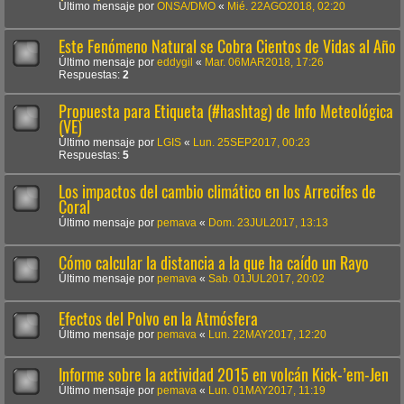
Último mensaje por
ONSA/DMO
«
Mié. 22AGO2018, 02:20
Este Fenómeno Natural se Cobra Cientos de Vidas al Año
Último mensaje por
eddygil
«
Mar. 06MAR2018, 17:26
Respuestas:
2
Propuesta para Etiqueta (#hashtag) de Info Meteológica
(VE)
Último mensaje por
LGIS
«
Lun. 25SEP2017, 00:23
Respuestas:
5
Los impactos del cambio climático en los Arrecifes de
Coral
Último mensaje por
pemava
«
Dom. 23JUL2017, 13:13
Cómo calcular la distancia a la que ha caído un Rayo
Último mensaje por
pemava
«
Sab. 01JUL2017, 20:02
Efectos del Polvo en la Atmósfera
Último mensaje por
pemava
«
Lun. 22MAY2017, 12:20
Informe sobre la actividad 2015 en volcán Kick-’em-Jen
Último mensaje por
pemava
«
Lun. 01MAY2017, 11:19