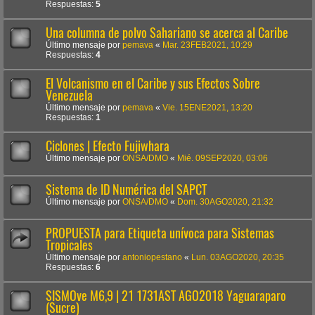
Respuestas:
5
Una columna de polvo Sahariano se acerca al Caribe
Último mensaje por
pemava
«
Mar. 23FEB2021, 10:29
Respuestas:
4
El Volcanismo en el Caribe y sus Efectos Sobre
Venezuela
Último mensaje por
pemava
«
Vie. 15ENE2021, 13:20
Respuestas:
1
Ciclones | Efecto Fujiwhara
Último mensaje por
ONSA/DMO
«
Mié. 09SEP2020, 03:06
Sistema de ID Numérica del SAPCT
Último mensaje por
ONSA/DMO
«
Dom. 30AGO2020, 21:32
PROPUESTA para Etiqueta unívoca para Sistemas
Tropicales
Último mensaje por
antoniopestano
«
Lun. 03AGO2020, 20:35
Respuestas:
6
SISMOve M6,9 | 21 1731AST AGO2018 Yaguaraparo
(Sucre)