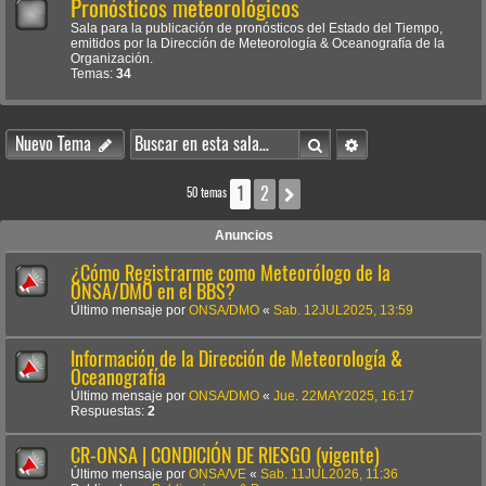
Pronósticos meteorológicos
Sala para la publicación de pronósticos del Estado del Tiempo,
emitidos por la Dirección de Meteorología & Oceanografía de la
Organización.
Temas:
34
Buscar
Búsqueda avanzada
Nuevo Tema
1
2
Siguiente
50 temas
Anuncios
¿Cómo Registrarme como Meteorólogo de la
ONSA/DMO en el BBS?
Último mensaje por
ONSA/DMO
«
Sab. 12JUL2025, 13:59
Información de la Dirección de Meteorología &
Oceanografía
Último mensaje por
ONSA/DMO
«
Jue. 22MAY2025, 16:17
Respuestas:
2
CR-ONSA | CONDICIÓN DE RIESGO (vigente)
Último mensaje por
ONSA/VE
«
Sab. 11JUL2026, 11:36