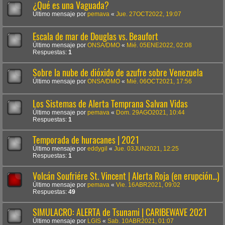
¿Qué es una Vaguada?
Último mensaje por
pemava
«
Jue. 27OCT2022, 19:07
Escala de mar de Douglas vs. Beaufort
Último mensaje por
ONSA/DMO
«
Mié. 05ENE2022, 02:08
Respuestas:
1
Sobre la nube de dióxido de azufre sobre Venezuela
Último mensaje por
ONSA/DMO
«
Mié. 06OCT2021, 17:56
Los Sistemas de Alerta Temprana Salvan Vidas
Último mensaje por
pemava
«
Dom. 29AGO2021, 10:44
Respuestas:
1
Temporada de huracanes | 2021
Último mensaje por
eddygil
«
Jue. 03JUN2021, 12:25
Respuestas:
1
Volcán Soufriére St. Vincent | Alerta Roja (en erupción...)
Último mensaje por
pemava
«
Vie. 16ABR2021, 09:02
Respuestas:
49
SIMULACRO: ALERTA de Tsunami | CARIBEWAVE 2021
Último mensaje por
LGIS
«
Sab. 10ABR2021, 01:07