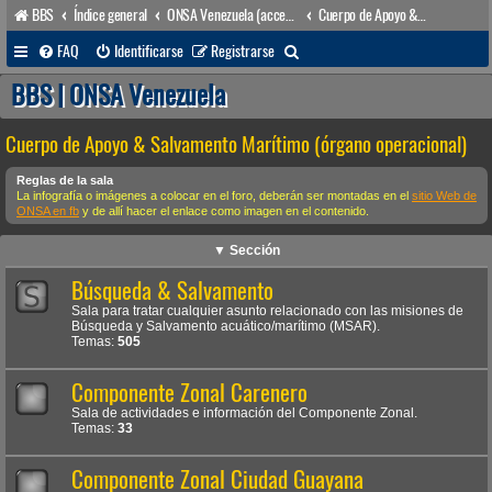
BBS
Índice general
ONSA Venezuela (acceso público)
Cuerpo de Apoyo & Salvamento Marítimo (órgano operacional)
B
FAQ
Identificarse
Registrarse
u
BBS | ONSA Venezuela
s
Cuerpo de Apoyo & Salvamento Marítimo (órgano operacional)
c
a
Reglas de la sala
La infografía o imágenes a colocar en el foro, deberán ser montadas en el
sitio Web de
r
ONSA en fb
y de allí hacer el enlace como imagen en el contenido.
▼ Sección
Búsqueda & Salvamento
Sala para tratar cualquier asunto relacionado con las misiones de
Búsqueda y Salvamento acuático/marítimo (MSAR).
Temas:
505
Componente Zonal Carenero
Sala de actividades e información del Componente Zonal.
Temas:
33
Componente Zonal Ciudad Guayana