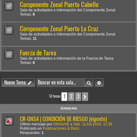
Componente Zonal Puerto Cabello
Sala de actividades e información del Componente Zonal.
Temas:
6
Componente Zonal Puerto La Cruz
Sala de actividades e información del Componente Zonal.
Temas:
11
Fuerza de Tarea
Sala de actividades e información de la Fuerza de Tarea
Temas:
6
Buscar
Búsqueda avanzada
Nuevo Tema
1
2
3
Siguiente
53 temas
Anuncios
CR-ONSA | CONDICIÓN DE RIESGO (vigente)
Último mensaje por
ONSA/VE
«
Sab. 11JUL2026, 11:36
Publicado en
Publicaciones & Docs.
Respuestas:
1