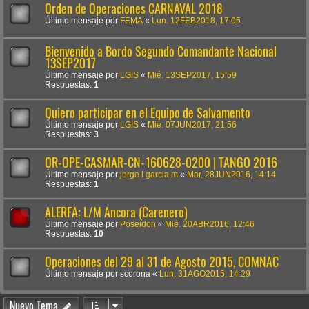
Orden de Operaciones CARNAVAL 2018
Último mensaje por
FEMA
«
Lun. 12FEB2018, 17:05
Bienvenido a Bordo Segundo Comandante Nacional
13SEP2017
Último mensaje por
LGIS
«
Mié. 13SEP2017, 15:59
Respuestas:
1
Quiero participar en el Equipo de Salvamento
Último mensaje por
LGIS
«
Mié. 07JUN2017, 21:56
Respuestas:
3
OR-OPE-CASMAR-CN-160628-0200 | TANGO 2016
Último mensaje por
jorge l garcia m
«
Mar. 28JUN2016, 14:14
Respuestas:
1
ALERFA: L/M Ancora (Carenero)
Último mensaje por
Poseidon
«
Mié. 20ABR2016, 12:46
Respuestas:
10
Operaciones del 29 al 31 de Agosto 2015, COMNAC
Último mensaje por
scorona
«
Lun. 31AGO2015, 14:29
Nuevo Tema