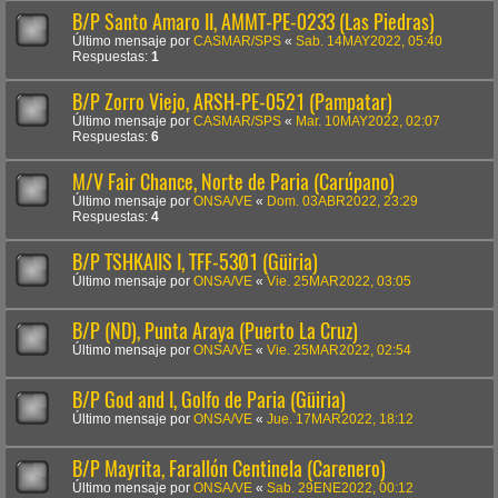
B/P Santo Amaro II, AMMT-PE-0233 (Las Piedras)
Último mensaje por
CASMAR/SPS
«
Sab. 14MAY2022, 05:40
Respuestas:
1
B/P Zorro Viejo, ARSH-PE-0521 (Pampatar)
Último mensaje por
CASMAR/SPS
«
Mar. 10MAY2022, 02:07
Respuestas:
6
M/V Fair Chance, Norte de Paria (Carúpano)
Último mensaje por
ONSA/VE
«
Dom. 03ABR2022, 23:29
Respuestas:
4
B/P TSHKAIIS I, TFF-53Ø1 (Güiria)
Último mensaje por
ONSA/VE
«
Vie. 25MAR2022, 03:05
B/P (ND), Punta Araya (Puerto La Cruz)
Último mensaje por
ONSA/VE
«
Vie. 25MAR2022, 02:54
B/P God and I, Golfo de Paria (Güiria)
Último mensaje por
ONSA/VE
«
Jue. 17MAR2022, 18:12
B/P Mayrita, Farallón Centinela (Carenero)
Último mensaje por
ONSA/VE
«
Sab. 29ENE2022, 00:12