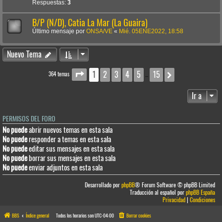
Respuestas:
3
B/P (N/D), Catia La Mar (La Guaira)
Último mensaje por
ONSA/VE
«
Mié. 05ENE2022, 18:58
Nuevo Tema
1
2
3
4
5
15
Página
1
de
15
Siguiente
364 temas
…
Ir a
PERMISOS DEL FORO
No puede
abrir nuevos temas en esta sala
No puede
responder a temas en esta sala
No puede
editar sus mensajes en esta sala
No puede
borrar sus mensajes en esta sala
No puede
enviar adjuntos en esta sala
Desarrollado por
phpBB
® Forum Software © phpBB Limited
Traducción al español por
phpBB España
Privacidad
|
Condiciones
BBS
Índice general
Todos los horarios son
UTC-04:00
Borrar cookies