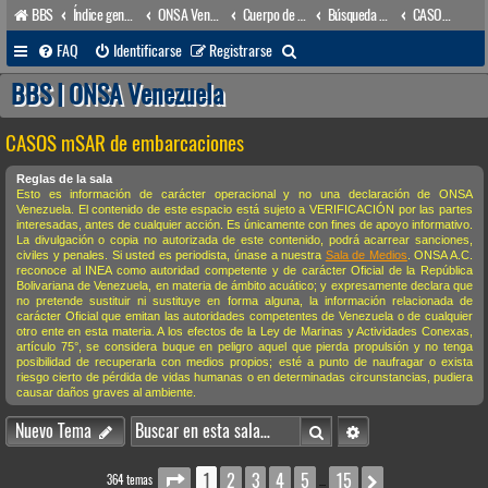
BBS
Índice general
ONSA Venezuela (acceso público)
Cuerpo de Apoyo & Salvamento Marítimo (órgano operacional)
Búsqueda & Salvamento
CASOS mSAR de embarcaciones
B
FAQ
Identificarse
Registrarse
u
BBS | ONSA Venezuela
s
CASOS mSAR de embarcaciones
c
a
Reglas de la sala
Esto es información de carácter operacional y no una declaración de ONSA
r
Venezuela. El contenido de este espacio está sujeto a VERIFICACIÓN por las partes
interesadas, antes de cualquier acción. Es únicamente con fines de apoyo informativo.
La divulgación o copia no autorizada de este contenido, podrá acarrear sanciones,
civiles y penales. Si usted es periodista, únase a nuestra
Sala de Medios
. ONSA A.C.
reconoce al INEA como autoridad competente y de carácter Oficial de la República
Bolivariana de Venezuela, en materia de ámbito acuático; y expresamente declara que
no pretende sustituir ni sustituye en forma alguna, la información relacionada de
carácter Oficial que emitan las autoridades competentes de Venezuela o de cualquier
otro ente en esta materia. A los efectos de la Ley de Marinas y Actividades Conexas,
artículo 75°, se considera buque en peligro aquel que pierda propulsión y no tenga
posibilidad de recuperarla con medios propios; esté a punto de naufragar o exista
riesgo cierto de pérdida de vidas humanas o en determinadas circunstancias, pudiera
causar daños graves al ambiente.
Buscar
Búsqueda avanzada
Nuevo Tema
1
2
3
4
5
15
Página
1
de
15
Siguiente
364 temas
…