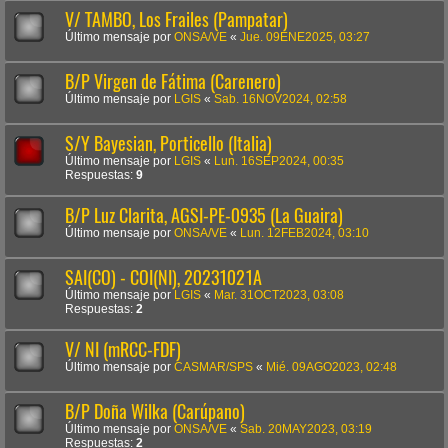
V/ TAMBO, Los Frailes (Pampatar)
Último mensaje por
ONSA/VE
«
Jue. 09ENE2025, 03:27
B/P Virgen de Fátima (Carenero)
Último mensaje por
LGIS
«
Sab. 16NOV2024, 02:58
S/Y Bayesian, Porticello (Italia)
Último mensaje por
LGIS
«
Lun. 16SEP2024, 00:35
Respuestas:
9
B/P Luz Clarita, AGSI-PE-0935 (La Guaira)
Último mensaje por
ONSA/VE
«
Lun. 12FEB2024, 03:10
SAI(CO) - COI(NI), 20231021A
Último mensaje por
LGIS
«
Mar. 31OCT2023, 03:08
Respuestas:
2
V/ NI (mRCC-FDF)
Último mensaje por
CASMAR/SPS
«
Mié. 09AGO2023, 02:48
B/P Doña Wilka (Carúpano)
Último mensaje por
ONSA/VE
«
Sab. 20MAY2023, 03:19
Respuestas:
2