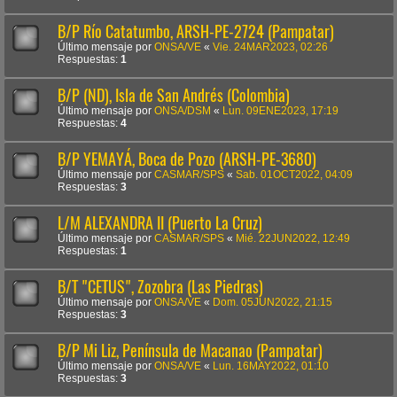
B/P Río Catatumbo, ARSH-PE-2724 (Pampatar)
Último mensaje por
ONSA/VE
«
Vie. 24MAR2023, 02:26
Respuestas:
1
B/P (ND), Isla de San Andrés (Colombia)
Último mensaje por
ONSA/DSM
«
Lun. 09ENE2023, 17:19
Respuestas:
4
B/P YEMAYÁ, Boca de Pozo (ARSH-PE-3680)
Último mensaje por
CASMAR/SPS
«
Sab. 01OCT2022, 04:09
Respuestas:
3
L/M ALEXANDRA II (Puerto La Cruz)
Último mensaje por
CASMAR/SPS
«
Mié. 22JUN2022, 12:49
Respuestas:
1
B/T "CETUS", Zozobra (Las Piedras)
Último mensaje por
ONSA/VE
«
Dom. 05JUN2022, 21:15
Respuestas:
3
B/P Mi Liz, Península de Macanao (Pampatar)
Último mensaje por
ONSA/VE
«
Lun. 16MAY2022, 01:10
Respuestas:
3