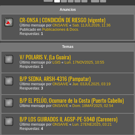
Anuncios
CR-ONSA | CONDICIÓN DE RIESGO (vigente)
Último mensaje por
ONSA/VE
«
Sab. 11JUL2026, 11:36
Publicado en
Publicaciones & Docs.
Respuestas:
1
Temas
V/ POLARIS V, (La Guaira)
Último mensaje por
LGIS
«
Lun. 17NOV2025, 10:55
Respuestas:
1
B/P SEDNA, ARSH-4316 (Pampatar)
Último mensaje por
ONSA/VE
«
Jue. 03JUL2025, 03:19
Respuestas:
3
B/P EL PELÚO, Ocumare de la Costa (Puerto Cabello)
Último mensaje por
ONSA/VE
«
Dom. 18MAY2025, 02:54
B/P LOS GUIRADOS II, AGSP-PE-594Ø (Carenero)
Último mensaje por
ONSA/VE
«
Lun. 27ENE2025, 03:21
Respuestas:
4