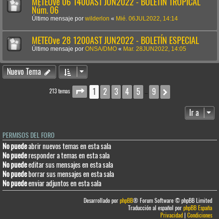
METEOve 06 1400AST JUN2022 - BOLETÍN TROPICAL
Núm. 06
Último mensaje por
wilderlon
«
Mié. 06JUL2022, 14:14
METEOve 28 1200AST JUN2022 - BOLETÍN ESPECIAL
Último mensaje por
ONSA/DMO
«
Mar. 28JUN2022, 14:05
Nuevo Tema
1
2
3
4
5
9
Página
1
de
9
Siguiente
213 temas
…
Ir a
PERMISOS DEL FORO
No puede
abrir nuevos temas en esta sala
No puede
responder a temas en esta sala
No puede
editar sus mensajes en esta sala
No puede
borrar sus mensajes en esta sala
No puede
enviar adjuntos en esta sala
Desarrollado por
phpBB
® Forum Software © phpBB Limited
Traducción al español por
phpBB España
Privacidad
|
Condiciones