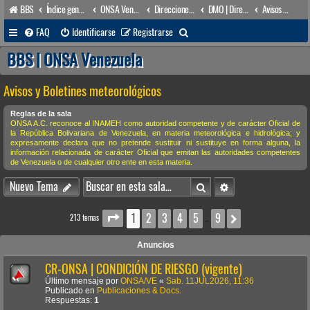
BBS
Índice general
ONSA Venezuela (acceso público)
Direcciones Administrativas
DMO | Dirección de Meteorología & Oceanografía
Avisos y Boletines meteorológicos
B
FAQ
Identificarse
Registrarse
u
BBS | ONSA Venezuela
s
Avisos y Boletines meteorológicos
c
a
Reglas de la sala
ONSA A.C. reconoce al INAMEH como autoridad competente y de carácter Oficial de
r
la República Bolivariana de Venezuela, en materia meteorológica e hidrológica; y
expresamente declara que no pretende sustituir ni sustituye en forma alguna, la
información relacionada de carácter Oficial que emitan las autoridades competentes
de Venezuela o de cualquier otro ente en esta materia.
Buscar
Búsqueda avanzada
Nuevo Tema
1
2
3
4
5
9
Página
1
de
9
Siguiente
213 temas
…
Anuncios
CR-ONSA | CONDICIÓN DE RIESGO (vigente)
Último mensaje por
ONSA/VE
«
Sab. 11JUL2026, 11:36
Publicado en
Publicaciones & Docs.
Respuestas:
1