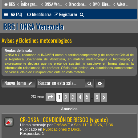
BBS
Índice general
ONSA Venezuela (acceso público)
Direcciones Administrativas
DMO | Dirección de Meteorología & Oceanografía
Avisos y Boletines meteorológicos
B
FAQ
Identificarse
Registrarse
u
BBS | ONSA Venezuela
s
Avisos y Boletines meteorológicos
c
a
Reglas de la sala
ONSA A.C. reconoce al INAMEH como autoridad competente y de carácter Oficial de
r
la República Bolivariana de Venezuela, en materia meteorológica e hidrológica; y
expresamente declara que no pretende sustituir ni sustituye en forma alguna, la
información relacionada de carácter Oficial que emitan las autoridades competentes
de Venezuela o de cualquier otro ente en esta materia.
Buscar
Búsqueda avanzada
Nuevo Tema
1
2
3
4
5
9
Página
1
de
9
Siguiente
213 temas
…
Anuncios
CR-ONSA | CONDICIÓN DE RIESGO (vigente)
Último mensaje por
ONSA/VE
«
Sab. 11JUL2026, 11:36
Publicado en
Publicaciones & Docs.
Respuestas:
1