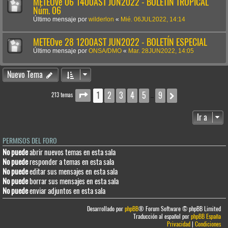
METEOve 06 1400AST JUN2022 - BOLETÍN TROPICAL
Núm. 06
Último mensaje por
wilderlon
«
Mié. 06JUL2022, 14:14
METEOve 28 1200AST JUN2022 - BOLETÍN ESPECIAL
Último mensaje por
ONSA/DMO
«
Mar. 28JUN2022, 14:05
Nuevo Tema
1
2
3
4
5
9
Página
1
de
9
Siguiente
213 temas
…
Ir a
PERMISOS DEL FORO
No puede
abrir nuevos temas en esta sala
No puede
responder a temas en esta sala
No puede
editar sus mensajes en esta sala
No puede
borrar sus mensajes en esta sala
No puede
enviar adjuntos en esta sala
Desarrollado por
phpBB
® Forum Software © phpBB Limited
Traducción al español por
phpBB España
Privacidad
|
Condiciones