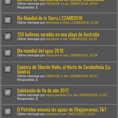
Último mensaje por
ONSA/VE
«
Lun. 28MAY2018, 09:04
Respuestas:
1
Día Mundial de la Tierra | 22ABR2018
Último mensaje por
dscorona
«
Dom. 22ABR2018, 13:58
150 ballenas varadas en una playa de Australia
Último mensaje por
dscorona
«
Vie. 23MAR2018, 23:10
Día mundial del agua 2018
Último mensaje por
dscorona
«
Jue. 22MAR2018, 14:28
Captura de Tiburón Mako, al Norte de Caraballeda (La
Guaira)
Último mensaje por
ONSA/VE
«
Jue. 01MAR2018, 03:57
Respuestas:
1
Salutación de fin de año 2017
Último mensaje por
maria gerarda O
«
Jue. 04ENE2018, 12:02
Respuestas:
2
El Petróleo ensucia las aguas de Chaguaramas, T&T
Último mensaje por
pemava
«
Lun. 16OCT2017, 11:21