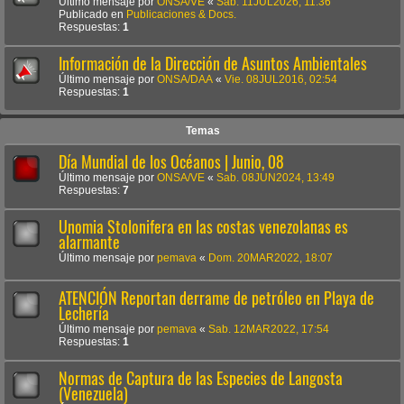
Último mensaje por
ONSA/VE
«
Sab. 11JUL2026, 11:36
Publicado en
Publicaciones & Docs.
Respuestas:
1
Información de la Dirección de Asuntos Ambientales
Último mensaje por
ONSA/DAA
«
Vie. 08JUL2016, 02:54
Respuestas:
1
Temas
Día Mundial de los Océanos | Junio, 08
Último mensaje por
ONSA/VE
«
Sab. 08JUN2024, 13:49
Respuestas:
7
Unomia Stolonifera en las costas venezolanas es
alarmante
Último mensaje por
pemava
«
Dom. 20MAR2022, 18:07
ATENCIÓN Reportan derrame de petróleo en Playa de
Lechería
Último mensaje por
pemava
«
Sab. 12MAR2022, 17:54
Respuestas:
1
Normas de Captura de las Especies de Langosta
(Venezuela)