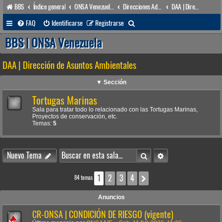
BBS
Índice general
ONSA Venezuela (acceso público)
Direcciones Administrativas
DAA | Dirección de Asuntos Ambientales
B
FAQ
Identificarse
Registrarse
u
BBS | ONSA Venezuela
s
DAA | Dirección de Asuntos Ambientales
c
a
▼ Sección
r
Tortugas Marinas
Sala para tratar todo lo relacionado con las Tortugas Marinas,
Proyectos de conservación, etc.
Temas:
5
Buscar
Búsqueda avanzada
Nuevo Tema
1
2
3
4
Siguiente
84 temas
Anuncios
CR-ONSA | CONDICIÓN DE RIESGO (vigente)