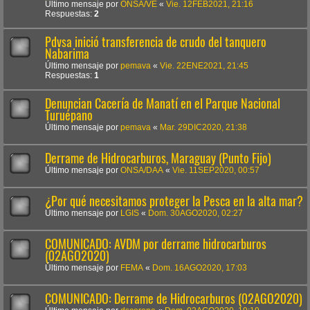
Último mensaje por
ONSA/VE
«
Vie. 12FEB2021, 21:16
Respuestas:
2
Pdvsa inició transferencia de crudo del tanquero
Nabarima
Último mensaje por
pemava
«
Vie. 22ENE2021, 21:45
Respuestas:
1
Denuncian Cacería de Manatí en el Parque Nacional
Turuépano
Último mensaje por
pemava
«
Mar. 29DIC2020, 21:38
Derrame de Hidrocarburos, Maraguay (Punto Fijo)
Último mensaje por
ONSA/DAA
«
Vie. 11SEP2020, 00:57
¿Por qué necesitamos proteger la Pesca en la alta mar?
Último mensaje por
LGIS
«
Dom. 30AGO2020, 02:27
COMUNICADO: AVDM por derrame hidrocarburos
(02AGO2020)
Último mensaje por
FEMA
«
Dom. 16AGO2020, 17:03
COMUNICADO: Derrame de Hidrocarburos (02AGO2020)