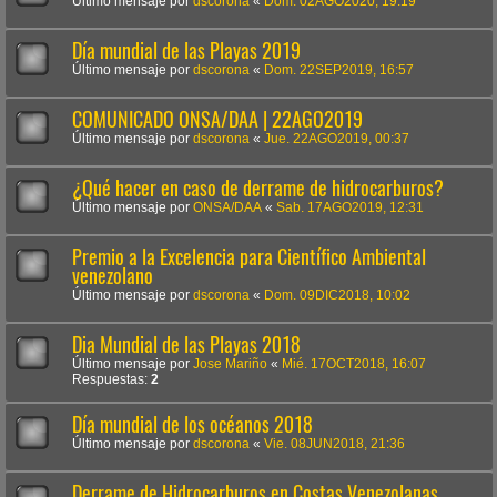
Último mensaje por
dscorona
«
Dom. 02AGO2020, 19:19
Día mundial de las Playas 2019
Último mensaje por
dscorona
«
Dom. 22SEP2019, 16:57
COMUNICADO ONSA/DAA | 22AGO2019
Último mensaje por
dscorona
«
Jue. 22AGO2019, 00:37
¿Qué hacer en caso de derrame de hidrocarburos?
Último mensaje por
ONSA/DAA
«
Sab. 17AGO2019, 12:31
Premio a la Excelencia para Científico Ambiental
venezolano
Último mensaje por
dscorona
«
Dom. 09DIC2018, 10:02
Dia Mundial de las Playas 2018
Último mensaje por
Jose Mariño
«
Mié. 17OCT2018, 16:07
Respuestas:
2
Día mundial de los océanos 2018
Último mensaje por
dscorona
«
Vie. 08JUN2018, 21:36
Derrame de Hidrocarburos en Costas Venezolanas