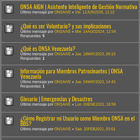
ONSA AIGN | Asistente Inteligente de Gestión Normativa
Último mensaje por
ONSA/VE
«
Vie. 12JUN2026, 12:22
¿Qué es ser Voluntario? y sus implicaciones
Último mensaje por
ONSA/VE
«
Mié. 14AGO2024, 12:54
Respuestas:
5
¿Qué es ONSA Venezuela?
Último mensaje por
ONSA/VE
«
Jue. 18MAY2023, 00:15
Respuestas:
1
Información para Miembros Patrocinantes | ONSA
Venezuela
Último mensaje por
ONSA/VE
«
Jue. 04MAY2023, 14:45
Respuestas:
1
Glosario | Emergencias y Desastres
Último mensaje por
ONSA/VE
«
Lun. 03ENE2022, 16:56
¿Cómo Registrar mi Usuario como Miembro ONSA en el
BBS?
Último mensaje por
ONSA/VE
«
Sab. 20FEB2021, 03:01