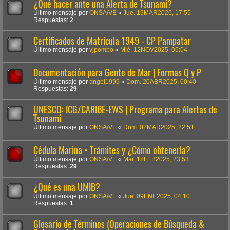
¿Qué hacer ante una Alerta de Tsunami?
Último mensaje por
ONSA/VE
«
Jue. 19MAR2026, 17:55
Respuestas:
2
Certificados de Matricula 1949 - CP Pampatar
Último mensaje por
vjpombo
«
Mié. 12NOV2025, 05:04
Documentación para Gente de Mar | Formas Q y P
Último mensaje por
angel1999
«
Dom. 20ABR2025, 00:40
Respuestas:
29
UNESCO: ICG/CARIBE-EWS | Programa para Alertas de
Tsunami
Último mensaje por
ONSA/VE
«
Dom. 02MAR2025, 22:51
Cédula Marina • Trámites y ¿Cómo obtenerla?
Último mensaje por
ONSA/VE
«
Mar. 18FEB2025, 23:53
Respuestas:
29
¿Qué es una UMIB?
Último mensaje por
ONSA/VE
«
Jue. 09ENE2025, 04:10
Respuestas:
1
Glosario de Términos (Operaciones de Búsqueda &