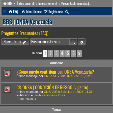
BBS
Índice general
Interés General
Preguntas Frecuentes (FAQ)
B
FAQ
Identificarse
Registrarse
u
BBS | ONSA Venezuela
s
Preguntas Frecuentes (FAQ)
c
a
Buscar
Búsqueda avanzada
Nuevo Tema
r
1
2
3
4
5
6
Siguiente
147 temas
Anuncios
¿Cómo puedo contribuir con ONSA Venezuela?
Último mensaje por
ONSA/VE
«
Mié. 07ABR2021, 03:08
CR-ONSA | CONDICIÓN DE RIESGO (vigente)
Último mensaje por
ONSA/VE
«
Sab. 11JUL2026, 11:36
Publicado en
Publicaciones & Docs.
Respuestas:
1
Temas