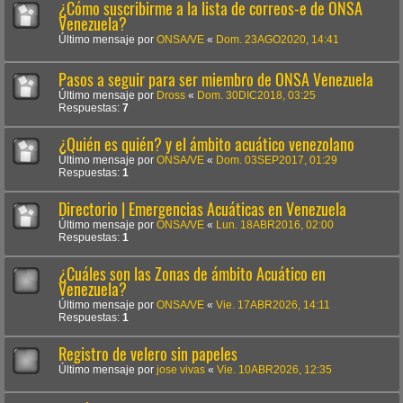
¿Cómo suscribirme a la lista de correos-e de ONSA
Venezuela?
Último mensaje por
ONSA/VE
«
Dom. 23AGO2020, 14:41
Pasos a seguir para ser miembro de ONSA Venezuela
Último mensaje por
Dross
«
Dom. 30DIC2018, 03:25
Respuestas:
7
¿Quién es quién? y el ámbito acuático venezolano
Último mensaje por
ONSA/VE
«
Dom. 03SEP2017, 01:29
Respuestas:
1
Directorio | Emergencias Acuáticas en Venezuela
Último mensaje por
ONSA/VE
«
Lun. 18ABR2016, 02:00
Respuestas:
1
¿Cuáles son las Zonas de ámbito Acuático en
Venezuela?
Último mensaje por
ONSA/VE
«
Vie. 17ABR2026, 14:11
Respuestas:
1
Registro de velero sin papeles
Último mensaje por
jose vivas
«
Vie. 10ABR2026, 12:35