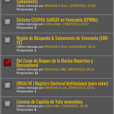
Salvamento)
Último mensaje por
ONSA/VE
«
Dom. 15SEP2024, 23:59
Respuestas:
1
Sistema COSPAS-SARSAT en Venezuela (EPIRBs)
Último mensaje por
LGIS
«
Dom. 15SEP2024, 01:47
Respuestas:
5
Región de Búsqueda & Salvamento de Venezuela (SRR-
VE)
Último mensaje por
ONSA/VE
«
Dom. 04AGO2024, 03:11
Respuestas:
1
Del Zarpe de Buques de la Marina Deportiva y
Recreacional
Último mensaje por
ONSA/VE
«
Mié. 29NOV2023, 00:23
Respuestas:
12
ONSA/VE | Registro Electoral Institucional (para votar)
Último mensaje por
ONSA/VE
«
Lun. 27NOV2023, 19:41
Respuestas:
1
Licencia de Capitán de Yate venezolana
Último mensaje por
LGIS
«
Mié. 23AGO2023, 01:38
Respuestas:
6