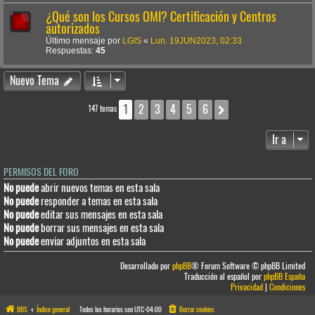
¿Qué son los Cursos OMI? Certificación y Centros
autorizados
Último mensaje por
LGIS
«
Lun. 19JUN2023, 02:33
Respuestas:
45
Nuevo Tema
1
2
3
4
5
6
Siguiente
147 temas
Ir a
PERMISOS DEL FORO
No puede
abrir nuevos temas en esta sala
No puede
responder a temas en esta sala
No puede
editar sus mensajes en esta sala
No puede
borrar sus mensajes en esta sala
No puede
enviar adjuntos en esta sala
Desarrollado por
phpBB
® Forum Software © phpBB Limited
Traducción al español por
phpBB España
Privacidad
|
Condiciones
BBS
Índice general
Todos los horarios son
UTC-04:00
Borrar cookies