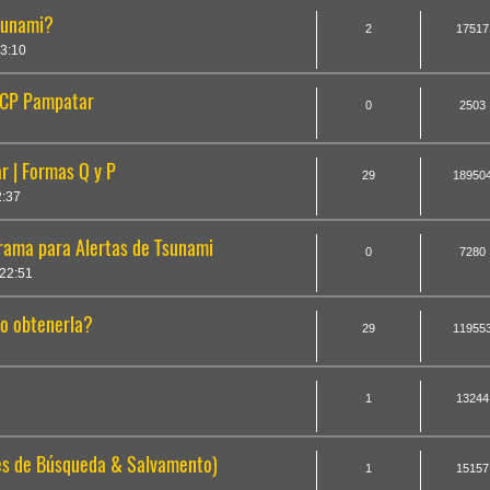
sunami?
2
17517
3:10
- CP Pampatar
0
2503
 | Formas Q y P
29
18950
2:37
ama para Alertas de Tsunami
0
7280
22:51
o obtenerla?
29
11955
1
13244
es de Búsqueda & Salvamento)
1
15157