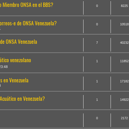
mo Miembro ONSA en el BBS?
0
8225
 correos-e de ONSA Venezuela?
0
10518
1
o de ONSA Venezuela
7
40232
ático venezolano
1
11852
23:48
as en Venezuela
1
17182
4
 Acuático en Venezuela?
1
14922
0
2172