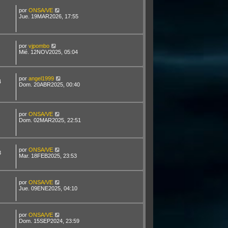
por
ONSA/VE
Jue. 19MAR2026, 17:55
por
vjpombo
Mié. 12NOV2025, 05:04
por
angel1999
4
Dom. 20ABR2025, 00:40
por
ONSA/VE
Dom. 02MAR2025, 22:51
por
ONSA/VE
3
Mar. 18FEB2025, 23:53
por
ONSA/VE
Jue. 09ENE2025, 04:10
por
ONSA/VE
Dom. 15SEP2024, 23:59