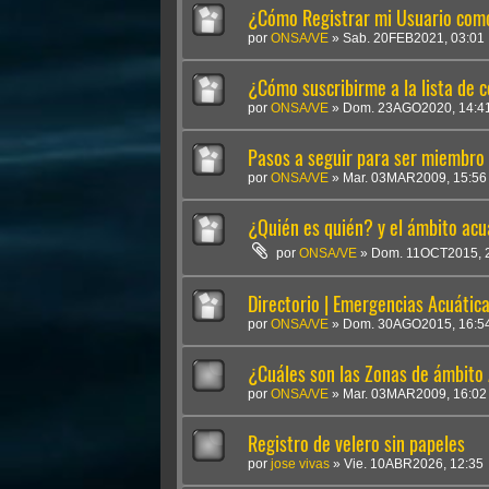
¿Cómo Registrar mi Usuario co
por
ONSA/VE
»
Sab. 20FEB2021, 03:01
¿Cómo suscribirme a la lista de
por
ONSA/VE
»
Dom. 23AGO2020, 14:4
Pasos a seguir para ser miembr
por
ONSA/VE
»
Mar. 03MAR2009, 15:56
¿Quién es quién? y el ámbito acu
por
ONSA/VE
»
Dom. 11OCT2015, 
Directorio | Emergencias Acuátic
por
ONSA/VE
»
Dom. 30AGO2015, 16:5
¿Cuáles son las Zonas de ámbito
por
ONSA/VE
»
Mar. 03MAR2009, 16:02
Registro de velero sin papeles
por
jose vivas
»
Vie. 10ABR2026, 12:35