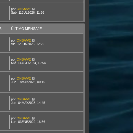
por
ONSA/VE
Sab. 11JUL2026, 11:36
S
ÚLTIMO MENSAJE
por
ONSA/VE
Vie. 12JUN2026, 12:22
por
ONSA/VE
Mié. 14AGO2024, 12:54
por
ONSA/VE
Jue. 18MAY2023, 00:15
por
ONSA/VE
Jue. 04MAY2023, 14:45
por
ONSA/VE
Lun. 03ENE2022, 16:56