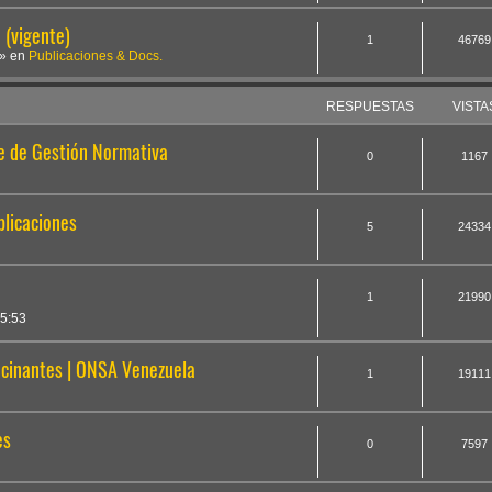
(vigente)
1
46769
» en
Publicaciones & Docs.
RESPUESTAS
VISTA
te de Gestión Normativa
0
1167
plicaciones
5
24334
1
21990
5:53
cinantes | ONSA Venezuela
1
19111
es
0
7597