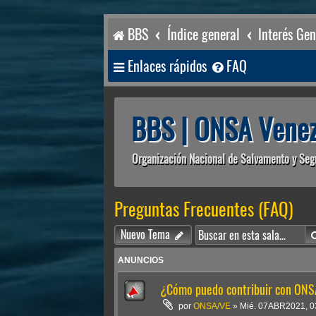
BBS
Índice general
Interés Gen
Enlaces rápidos
FAQ
BBS | ONSA Venez
Organización Nacional de Salvamento y Seg
Preguntas Frecuentes (FAQ)
Nuevo Tema
ANUNCIOS
¿Cómo puedo contribuir con ONS
por
ONSA/VE
»
Mié. 07ABR2021, 0