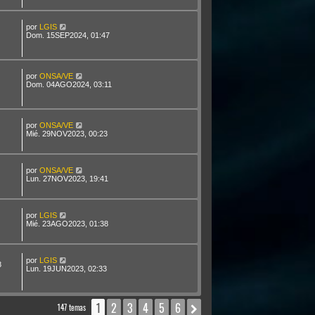
por
LGIS
Dom. 15SEP2024, 01:47
por
ONSA/VE
Dom. 04AGO2024, 03:11
por
ONSA/VE
Mié. 29NOV2023, 00:23
por
ONSA/VE
Lun. 27NOV2023, 19:41
por
LGIS
Mié. 23AGO2023, 01:38
por
LGIS
8
Lun. 19JUN2023, 02:33
1
2
3
4
5
6
Siguiente
147 temas