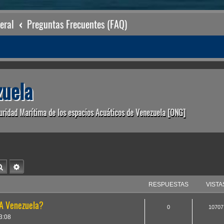
eral
Preguntas Frecuentes (FAQ)
uela
uridad Marítima de los espacios Acuáticos de Venezuela [ONG]
Buscar
Búsqueda avanzada
RESPUESTAS
VISTA
A Venezuela?
0
10707
3:08