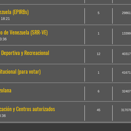
zuela (EPIRBs)
5
29861
 18:21
o de Venezuela (SRR-VE)
1
13399
3:36
 Deportiva y Recreacional
12
40317
itucional (para votar)
1
41671
zolana
6
32407
cación y Centros autorizados
45
31707
3:36