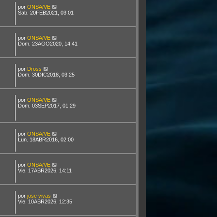
por
ONSA/VE
Sab. 20FEB2021, 03:01
por
ONSA/VE
Dom. 23AGO2020, 14:41
por
Dross
Dom. 30DIC2018, 03:25
por
ONSA/VE
Dom. 03SEP2017, 01:29
por
ONSA/VE
Lun. 18ABR2016, 02:00
por
ONSA/VE
Vie. 17ABR2026, 14:11
por
jose vivas
Vie. 10ABR2026, 12:35