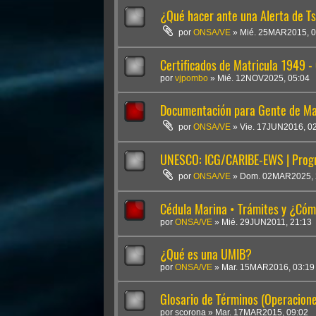
¿Qué hacer ante una Alerta de T
por
ONSA/VE
»
Mié. 25MAR2015, 0
Certificados de Matricula 1949 
por
vjpombo
»
Mié. 12NOV2025, 05:04
Documentación para Gente de Mar
por
ONSA/VE
»
Vie. 17JUN2016, 0
UNESCO: ICG/CARIBE-EWS | Progr
por
ONSA/VE
»
Dom. 02MAR2025, 
Cédula Marina • Trámites y ¿Cóm
por
ONSA/VE
»
Mié. 29JUN2011, 21:13
¿Qué es una UMIB?
por
ONSA/VE
»
Mar. 15MAR2016, 03:19
Glosario de Términos (Operacion
por
scorona
»
Mar. 17MAR2015, 09:02