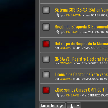
Sistema COSPAS-SARSAT en Vene
por
ONSA/DSM
»
Lun. 06ABR2009,
Región de Búsqueda & Salvament
por
ONSA/VE
»
Jue. 20AGO2009, 0
Del Zarpe de Buques de la Marina
por
ONSA/SE
»
Jue. 25MAR2010, 12:18
ONSA/VE | Registro Electoral Inst
por
ONSA/VE
»
Jue. 26NOV2020, 18:03
Licencia de Capitán de Yate vene
por
ONSA/SE
»
Jue. 07MAY2009, 15:50
¿Qué son los Cursos OMI? Certifi
por
ONSA/VE
»
Vie. 09ENE2015, 0
Nuevo Tema