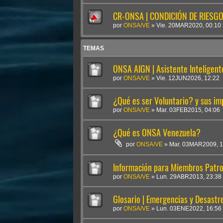
CR-ONSA | CONDICIÓN DE RIESGO 
por
ONSA/VE
»
Vie. 20MAR2020, 00:10
TEMAS
ONSA AIGN | Asistente Inteligen
por
ONSA/VE
»
Vie. 12JUN2026, 12:22
¿Qué es ser Voluntario? y sus im
por
ONSA/VE
»
Mar. 03FEB2015, 04:06
¿Qué es ONSA Venezuela?
por
ONSA/VE
»
Mar. 03MAR2009, 1
Información para Miembros Patro
por
ONSA/VE
»
Lun. 29ABR2013, 23:38
Glosario | Emergencias y Desastr
por
ONSA/VE
»
Lun. 03ENE2022, 16:56