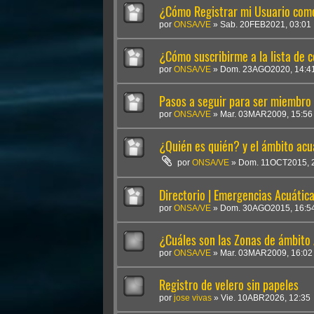
¿Cómo Registrar mi Usuario co
por
ONSA/VE
»
Sab. 20FEB2021, 03:01
¿Cómo suscribirme a la lista de
por
ONSA/VE
»
Dom. 23AGO2020, 14:4
Pasos a seguir para ser miembr
por
ONSA/VE
»
Mar. 03MAR2009, 15:56
¿Quién es quién? y el ámbito acu
por
ONSA/VE
»
Dom. 11OCT2015, 
Directorio | Emergencias Acuátic
por
ONSA/VE
»
Dom. 30AGO2015, 16:5
¿Cuáles son las Zonas de ámbito
por
ONSA/VE
»
Mar. 03MAR2009, 16:02
Registro de velero sin papeles
por
jose vivas
»
Vie. 10ABR2026, 12:35