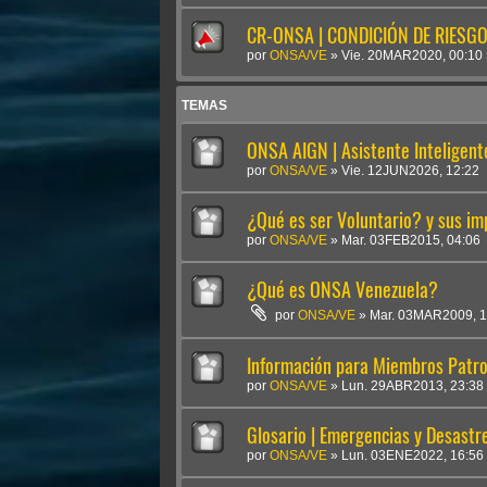
CR-ONSA | CONDICIÓN DE RIESGO 
por
ONSA/VE
»
Vie. 20MAR2020, 00:10
TEMAS
ONSA AIGN | Asistente Inteligen
por
ONSA/VE
»
Vie. 12JUN2026, 12:22
¿Qué es ser Voluntario? y sus im
por
ONSA/VE
»
Mar. 03FEB2015, 04:06
¿Qué es ONSA Venezuela?
por
ONSA/VE
»
Mar. 03MAR2009, 1
Información para Miembros Patro
por
ONSA/VE
»
Lun. 29ABR2013, 23:38
Glosario | Emergencias y Desastr
por
ONSA/VE
»
Lun. 03ENE2022, 16:56