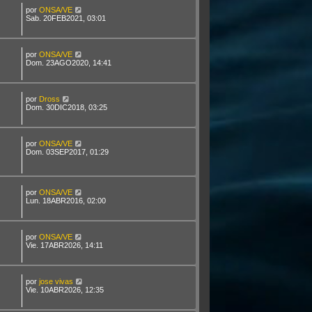
por
ONSA/VE
Sab. 20FEB2021, 03:01
por
ONSA/VE
Dom. 23AGO2020, 14:41
por
Dross
Dom. 30DIC2018, 03:25
por
ONSA/VE
Dom. 03SEP2017, 01:29
por
ONSA/VE
Lun. 18ABR2016, 02:00
por
ONSA/VE
Vie. 17ABR2026, 14:11
por
jose vivas
Vie. 10ABR2026, 12:35