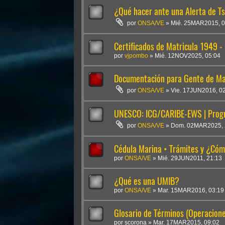
¿Qué hacer ante una Alerta de T
por
ONSA/VE
»
Mié. 25MAR2015, 0
Certificados de Matricula 1949 
por
vjpombo
»
Mié. 12NOV2025, 05:04
Documentación para Gente de Mar
por
ONSA/VE
»
Vie. 17JUN2016, 0
UNESCO: ICG/CARIBE-EWS | Progr
por
ONSA/VE
»
Dom. 02MAR2025, 
Cédula Marina • Trámites y ¿Cóm
por
ONSA/VE
»
Mié. 29JUN2011, 21:13
¿Qué es una UMIB?
por
ONSA/VE
»
Mar. 15MAR2016, 03:19
Glosario de Términos (Operacion
por
scorona
»
Mar. 17MAR2015, 09:02