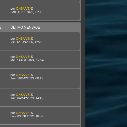
por
ONSA/VE
Sab. 11JUL2026, 11:36
S
ÚLTIMO MENSAJE
por
ONSA/VE
Vie. 12JUN2026, 12:22
por
ONSA/VE
Mié. 14AGO2024, 12:54
por
ONSA/VE
Jue. 18MAY2023, 00:15
por
ONSA/VE
Jue. 04MAY2023, 14:45
por
ONSA/VE
Lun. 03ENE2022, 16:56