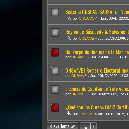
Sistema COSPAS-SARSAT en Vene
por
ONSA/DSM
»
Lun. 06ABR2009,
Región de Búsqueda & Salvament
por
ONSA/VE
»
Jue. 20AGO2009, 0
Del Zarpe de Buques de la Marina
por
ONSA/SE
»
Jue. 25MAR2010, 12:18
ONSA/VE | Registro Electoral Inst
por
ONSA/VE
»
Jue. 26NOV2020, 18:03
Licencia de Capitán de Yate vene
por
ONSA/SE
»
Jue. 07MAY2009, 15:50
¿Qué son los Cursos OMI? Certifi
por
ONSA/VE
»
Vie. 09ENE2015, 0
Nuevo Tema