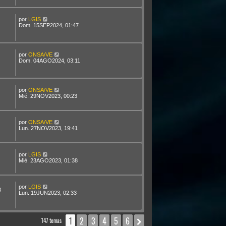
por
LGIS
Dom. 15SEP2024, 01:47
por
ONSA/VE
Dom. 04AGO2024, 03:11
por
ONSA/VE
Mié. 29NOV2023, 00:23
por
ONSA/VE
Lun. 27NOV2023, 19:41
por
LGIS
Mié. 23AGO2023, 01:38
por
LGIS
8
Lun. 19JUN2023, 02:33
1
2
3
4
5
6
Siguiente
147 temas