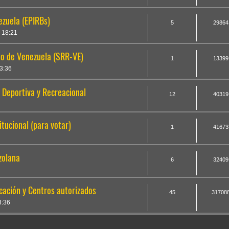
zuela (EPIRBs)
5
29864
 18:21
o de Venezuela (SRR-VE)
1
13399
3:36
 Deportiva y Recreacional
12
40319
itucional (para votar)
1
41673
zolana
6
32409
cación y Centros autorizados
45
31708
3:36