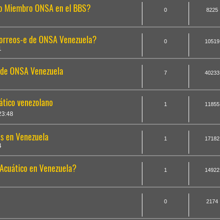
mo Miembro ONSA en el BBS?
0
8225
 correos-e de ONSA Venezuela?
0
10519
1
o de ONSA Venezuela
7
40233
ático venezolano
1
11855
23:48
as en Venezuela
1
17182
4
 Acuático en Venezuela?
1
14922
0
2174