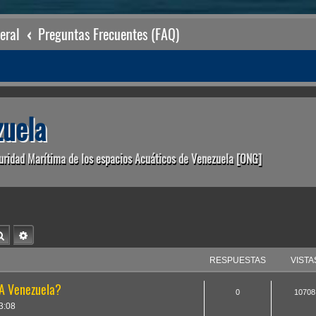
eral
Preguntas Frecuentes (FAQ)
uela
uridad Marítima de los espacios Acuáticos de Venezuela [ONG]
Buscar
Búsqueda avanzada
RESPUESTAS
VISTA
A Venezuela?
0
10708
3:08