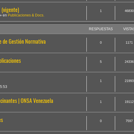
(vigente)
1
46830
» en
Publicaciones & Docs.
RESPUESTAS
VISTA
te de Gestión Normativa
0
1171
plicaciones
5
24336
1
21993
5:53
cinantes | ONSA Venezuela
1
19112
es
0
7597