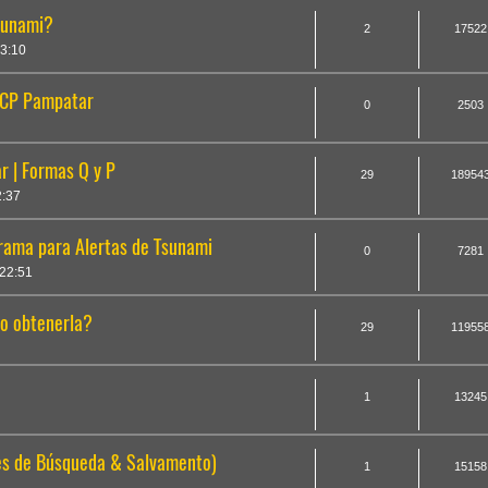
sunami?
2
17522
3:10
- CP Pampatar
0
2503
 | Formas Q y P
29
18954
2:37
ama para Alertas de Tsunami
0
7281
22:51
o obtenerla?
29
11955
1
13245
es de Búsqueda & Salvamento)
1
15158