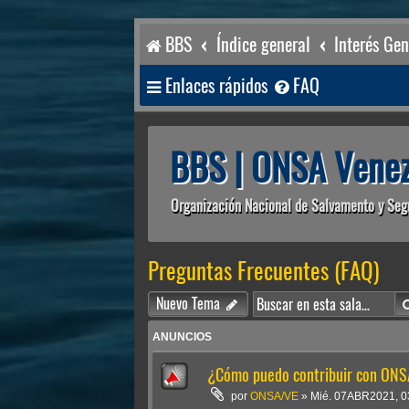
BBS
Índice general
Interés Gen
Enlaces rápidos
FAQ
BBS | ONSA Venez
Organización Nacional de Salvamento y Seg
Preguntas Frecuentes (FAQ)
Nuevo Tema
ANUNCIOS
¿Cómo puedo contribuir con ONS
por
ONSA/VE
»
Mié. 07ABR2021, 0