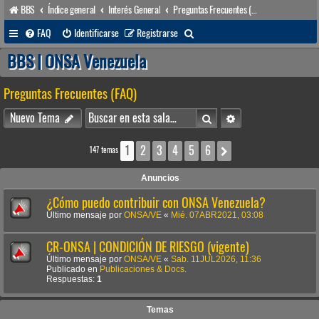
BBS
Índice general
Interés General
Preguntas Frecuentes (FAQ)
B
FAQ
Identificarse
Registrarse
u
BBS | ONSA Venezuela
s
Preguntas Frecuentes (FAQ)
c
a
Buscar
Búsqueda avanzada
Nuevo Tema
r
1
2
3
4
5
6
Siguiente
147 temas
Anuncios
¿Cómo puedo contribuir con ONSA Venezuela?
Último mensaje por
ONSA/VE
«
Mié. 07ABR2021, 03:08
CR-ONSA | CONDICIÓN DE RIESGO (vigente)
Último mensaje por
ONSA/VE
«
Sab. 11JUL2026, 11:36
Publicado en
Publicaciones & Docs.
Respuestas:
1
Temas