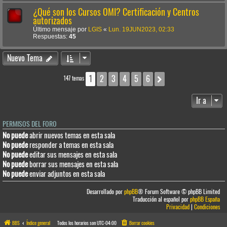
¿Qué son los Cursos OMI? Certificación y Centros
autorizados
Último mensaje por
LGIS
«
Lun. 19JUN2023, 02:33
Respuestas:
45
Nuevo Tema
1
2
3
4
5
6
Siguiente
147 temas
Ir a
PERMISOS DEL FORO
No puede
abrir nuevos temas en esta sala
No puede
responder a temas en esta sala
No puede
editar sus mensajes en esta sala
No puede
borrar sus mensajes en esta sala
No puede
enviar adjuntos en esta sala
Desarrollado por
phpBB
® Forum Software © phpBB Limited
Traducción al español por
phpBB España
Privacidad
|
Condiciones
BBS
Índice general
Todos los horarios son
UTC-04:00
Borrar cookies