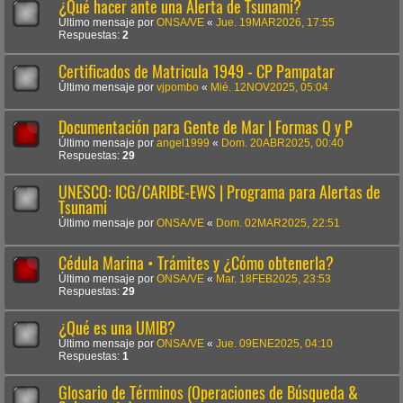
¿Qué hacer ante una Alerta de Tsunami?
Último mensaje por
ONSA/VE
«
Jue. 19MAR2026, 17:55
Respuestas:
2
Certificados de Matricula 1949 - CP Pampatar
Último mensaje por
vjpombo
«
Mié. 12NOV2025, 05:04
Documentación para Gente de Mar | Formas Q y P
Último mensaje por
angel1999
«
Dom. 20ABR2025, 00:40
Respuestas:
29
UNESCO: ICG/CARIBE-EWS | Programa para Alertas de
Tsunami
Último mensaje por
ONSA/VE
«
Dom. 02MAR2025, 22:51
Cédula Marina • Trámites y ¿Cómo obtenerla?
Último mensaje por
ONSA/VE
«
Mar. 18FEB2025, 23:53
Respuestas:
29
¿Qué es una UMIB?
Último mensaje por
ONSA/VE
«
Jue. 09ENE2025, 04:10
Respuestas:
1
Glosario de Términos (Operaciones de Búsqueda &