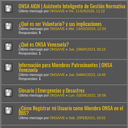
ONSA AIGN | Asistente Inteligente de Gestión Normativa
Último mensaje por
ONSA/VE
«
Vie. 12JUN2026, 12:22
¿Qué es ser Voluntario? y sus implicaciones
Último mensaje por
ONSA/VE
«
Mié. 14AGO2024, 12:54
Respuestas:
5
¿Qué es ONSA Venezuela?
Último mensaje por
ONSA/VE
«
Jue. 18MAY2023, 00:15
Respuestas:
1
Información para Miembros Patrocinantes | ONSA
Venezuela
Último mensaje por
ONSA/VE
«
Jue. 04MAY2023, 14:45
Respuestas:
1
Glosario | Emergencias y Desastres
Último mensaje por
ONSA/VE
«
Lun. 03ENE2022, 16:56
¿Cómo Registrar mi Usuario como Miembro ONSA en el
BBS?
Último mensaje por
ONSA/VE
«
Sab. 20FEB2021, 03:01