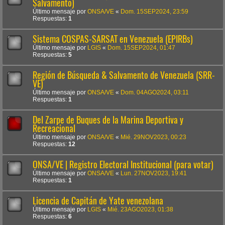
Salvamento)
Último mensaje por
ONSA/VE
«
Dom. 15SEP2024, 23:59
Respuestas:
1
Sistema COSPAS-SARSAT en Venezuela (EPIRBs)
Último mensaje por
LGIS
«
Dom. 15SEP2024, 01:47
Respuestas:
5
Región de Búsqueda & Salvamento de Venezuela (SRR-
VE)
Último mensaje por
ONSA/VE
«
Dom. 04AGO2024, 03:11
Respuestas:
1
Del Zarpe de Buques de la Marina Deportiva y
Recreacional
Último mensaje por
ONSA/VE
«
Mié. 29NOV2023, 00:23
Respuestas:
12
ONSA/VE | Registro Electoral Institucional (para votar)
Último mensaje por
ONSA/VE
«
Lun. 27NOV2023, 19:41
Respuestas:
1
Licencia de Capitán de Yate venezolana
Último mensaje por
LGIS
«
Mié. 23AGO2023, 01:38
Respuestas:
6