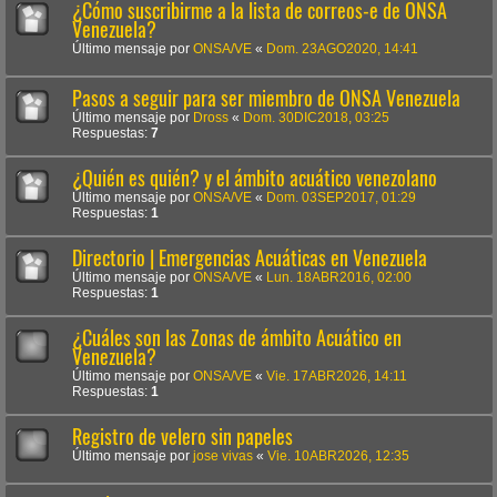
¿Cómo suscribirme a la lista de correos-e de ONSA
Venezuela?
Último mensaje por
ONSA/VE
«
Dom. 23AGO2020, 14:41
Pasos a seguir para ser miembro de ONSA Venezuela
Último mensaje por
Dross
«
Dom. 30DIC2018, 03:25
Respuestas:
7
¿Quién es quién? y el ámbito acuático venezolano
Último mensaje por
ONSA/VE
«
Dom. 03SEP2017, 01:29
Respuestas:
1
Directorio | Emergencias Acuáticas en Venezuela
Último mensaje por
ONSA/VE
«
Lun. 18ABR2016, 02:00
Respuestas:
1
¿Cuáles son las Zonas de ámbito Acuático en
Venezuela?
Último mensaje por
ONSA/VE
«
Vie. 17ABR2026, 14:11
Respuestas:
1
Registro de velero sin papeles
Último mensaje por
jose vivas
«
Vie. 10ABR2026, 12:35