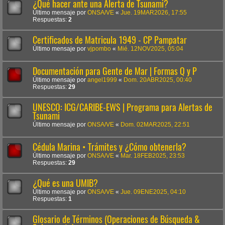
¿Qué hacer ante una Alerta de Tsunami?
Último mensaje por
ONSA/VE
«
Jue. 19MAR2026, 17:55
Respuestas:
2
Certificados de Matricula 1949 - CP Pampatar
Último mensaje por
vjpombo
«
Mié. 12NOV2025, 05:04
Documentación para Gente de Mar | Formas Q y P
Último mensaje por
angel1999
«
Dom. 20ABR2025, 00:40
Respuestas:
29
UNESCO: ICG/CARIBE-EWS | Programa para Alertas de
Tsunami
Último mensaje por
ONSA/VE
«
Dom. 02MAR2025, 22:51
Cédula Marina • Trámites y ¿Cómo obtenerla?
Último mensaje por
ONSA/VE
«
Mar. 18FEB2025, 23:53
Respuestas:
29
¿Qué es una UMIB?
Último mensaje por
ONSA/VE
«
Jue. 09ENE2025, 04:10
Respuestas:
1
Glosario de Términos (Operaciones de Búsqueda &