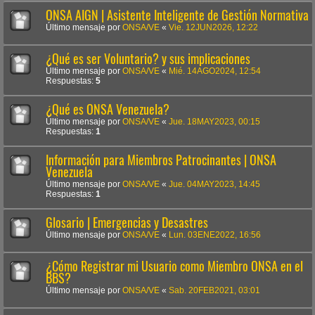
ONSA AIGN | Asistente Inteligente de Gestión Normativa
Último mensaje por
ONSA/VE
«
Vie. 12JUN2026, 12:22
¿Qué es ser Voluntario? y sus implicaciones
Último mensaje por
ONSA/VE
«
Mié. 14AGO2024, 12:54
Respuestas:
5
¿Qué es ONSA Venezuela?
Último mensaje por
ONSA/VE
«
Jue. 18MAY2023, 00:15
Respuestas:
1
Información para Miembros Patrocinantes | ONSA
Venezuela
Último mensaje por
ONSA/VE
«
Jue. 04MAY2023, 14:45
Respuestas:
1
Glosario | Emergencias y Desastres
Último mensaje por
ONSA/VE
«
Lun. 03ENE2022, 16:56
¿Cómo Registrar mi Usuario como Miembro ONSA en el
BBS?
Último mensaje por
ONSA/VE
«
Sab. 20FEB2021, 03:01