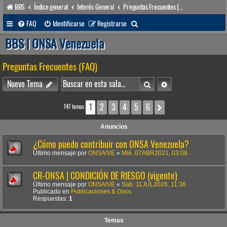
BBS
Índice general
Interés General
Preguntas Frecuentes (FAQ)
B
FAQ
Identificarse
Registrarse
u
BBS | ONSA Venezuela
s
Preguntas Frecuentes (FAQ)
c
a
Buscar
Búsqueda avanzada
Nuevo Tema
r
1
2
3
4
5
6
Siguiente
147 temas
Anuncios
¿Cómo puedo contribuir con ONSA Venezuela?
Último mensaje por
ONSA/VE
«
Mié. 07ABR2021, 03:08
CR-ONSA | CONDICIÓN DE RIESGO (vigente)
Último mensaje por
ONSA/VE
«
Sab. 11JUL2026, 11:36
Publicado en
Publicaciones & Docs.
Respuestas:
1
Temas