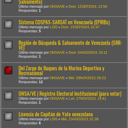
Salvamento)
Último mensaje por
ONSA/VE
«
Dom. 15SEP2024, 23:59
Respuestas:
1
Sistema COSPAS-SARSAT en Venezuela (EPIRBs)
Último mensaje por
LGIS
«
Dom. 15SEP2024, 01:47
Respuestas:
5
Región de Búsqueda & Salvamento de Venezuela (SRR-
VE)
Último mensaje por
ONSA/VE
«
Dom. 04AGO2024, 03:11
Respuestas:
1
Del Zarpe de Buques de la Marina Deportiva y
Recreacional
Último mensaje por
ONSA/VE
«
Mié. 29NOV2023, 00:23
Respuestas:
12
ONSA/VE | Registro Electoral Institucional (para votar)
Último mensaje por
ONSA/VE
«
Lun. 27NOV2023, 19:41
Respuestas:
1
Licencia de Capitán de Yate venezolana
Último mensaje por
LGIS
«
Mié. 23AGO2023, 01:38
Respuestas:
6