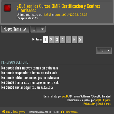
¿Qué son los Cursos OMI? Certificación y Centros
autorizados
Último mensaje por
LGIS
«
Lun. 19JUN2023, 02:33
Respuestas:
45
Nuevo Tema
1
2
3
4
5
6
Siguiente
147 temas
Ir a
PERMISOS DEL FORO
No puede
abrir nuevos temas en esta sala
No puede
responder a temas en esta sala
No puede
editar sus mensajes en esta sala
No puede
borrar sus mensajes en esta sala
No puede
enviar adjuntos en esta sala
Desarrollado por
phpBB
® Forum Software © phpBB Limited
Traducción al español por
phpBB España
Privacidad
|
Condiciones
BBS
Índice general
Todos los horarios son
UTC-04:00
Borrar cookies