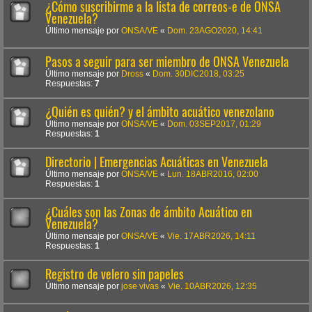
¿Cómo suscribirme a la lista de correos-e de ONSA
Venezuela?
Último mensaje por
ONSA/VE
«
Dom. 23AGO2020, 14:41
Pasos a seguir para ser miembro de ONSA Venezuela
Último mensaje por
Dross
«
Dom. 30DIC2018, 03:25
Respuestas:
7
¿Quién es quién? y el ámbito acuático venezolano
Último mensaje por
ONSA/VE
«
Dom. 03SEP2017, 01:29
Respuestas:
1
Directorio | Emergencias Acuáticas en Venezuela
Último mensaje por
ONSA/VE
«
Lun. 18ABR2016, 02:00
Respuestas:
1
¿Cuáles son las Zonas de ámbito Acuático en
Venezuela?
Último mensaje por
ONSA/VE
«
Vie. 17ABR2026, 14:11
Respuestas:
1
Registro de velero sin papeles
Último mensaje por
jose vivas
«
Vie. 10ABR2026, 12:35