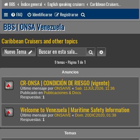
BBS
Índice general
English speaking cruisers
Caribbean Cruisers and other topics
B
FAQ
Identificarse
Registrarse
u
BBS | ONSA Venezuela
s
Caribbean Cruisers and other topics
c
a
Buscar
Búsqueda avanzada
Nuevo Tema
r
9 temas • Página
1
de
1
Anuncios
CR-ONSA | CONDICIÓN DE RIESGO (vigente)
Último mensaje por
ONSA/VE
«
Sab. 11JUL2026, 11:36
Publicado en
Publicaciones & Docs.
Respuestas:
1
Welcome to Venezuela | Maritime Safety Information
Último mensaje por
ONSA/VE
«
Dom. 20DIC2020, 01:38
Respuestas:
1
Temas