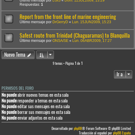
Último mensaje por
LGIS
«
Dom. 12JUL2009, 13:29
Respuestas:
1
Report from the front line of marine engineering
Último mensaje por
DrGerryD
«
Lun. 15JUN2009, 15:23
Safest route from Trinidad (Chaguaramas) to Blanquilla
Último mensaje por
ONSA/SE
«
Lun. 06ABR2009, 17:27
Nuevo Tema
9 temas • Página
1
de
1
Ir a
PERMISOS DEL FORO
No puede
abrir nuevos temas en esta sala
No puede
responder a temas en esta sala
No puede
editar sus mensajes en esta sala
No puede
borrar sus mensajes en esta sala
No puede
enviar adjuntos en esta sala
Desarrollado por
phpBB
® Forum Software © phpBB Limited
Traducción al español por
phpBB España