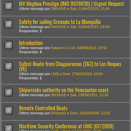
MV Meghna Prestige (IMO 9928839) | Urgent Request
Último mensaje por
ONSA/VE
«
Sab. 01MAR2025, 15:49
Safety for sailing Grenada to La Blanquilla
Último mensaje por
ONSA/VE
«
Sab. 01MAR2025, 03:04
Respuestas:
3
Introduction
Último mensaje por
Fabian C
«
Lun. 04FEB2019, 15:53
Respuestas:
4
Safest Route from Chaguaramas (T&T) to Los Roques
(VE)
Último mensaje por
LGIS
«
Dom. 27NOV2016, 04:04
Respuestas:
1
Shipwrecks authority on the Venezuelan coast
Último mensaje por
ONSA/VE
«
Sab. 29ENE2011, 23:30
Remote Controlled Boats
Último mensaje por
DrGerryD
«
Dom. 16AGO2009, 13:53
Maritime Security Conference at UMC (07/2009)