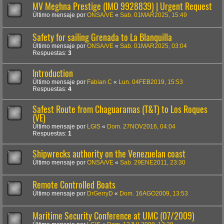
MV Meghna Prestige (IMO 9928839) | Urgent Request
Último mensaje por
ONSA/VE
«
Sab. 01MAR2025, 15:49
Safety for sailing Grenada to La Blanquilla
Último mensaje por
ONSA/VE
«
Sab. 01MAR2025, 03:04
Respuestas:
3
Introduction
Último mensaje por
Fabian C
«
Lun. 04FEB2019, 15:53
Respuestas:
4
Safest Route from Chaguaramas (T&T) to Los Roques
(VE)
Último mensaje por
LGIS
«
Dom. 27NOV2016, 04:04
Respuestas:
1
Shipwrecks authority on the Venezuelan coast
Último mensaje por
ONSA/VE
«
Sab. 29ENE2011, 23:30
Remote Controlled Boats
Último mensaje por
DrGerryD
«
Dom. 16AGO2009, 13:53
Maritime Security Conference at UMC (07/2009)