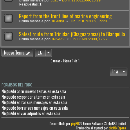
Último mensaje por
LGIS
«
Dom. 12JUL2009, 13:29
Respuestas:
1
Report from the front line of marine engineering
Último mensaje por
DrGerryD
«
Lun. 15JUN2009, 15:23
Safest route from Trinidad (Chaguaramas) to Blanquilla
Último mensaje por
ONSA/SE
«
Lun. 06ABR2009, 17:27
Nuevo Tema
9 temas • Página
1
de
1
Ir a
PERMISOS DEL FORO
No puede
abrir nuevos temas en esta sala
No puede
responder a temas en esta sala
No puede
editar sus mensajes en esta sala
No puede
borrar sus mensajes en esta sala
No puede
enviar adjuntos en esta sala
Desarrollado por
phpBB
® Forum Software © phpBB Limited
Traducción al español por
phpBB España