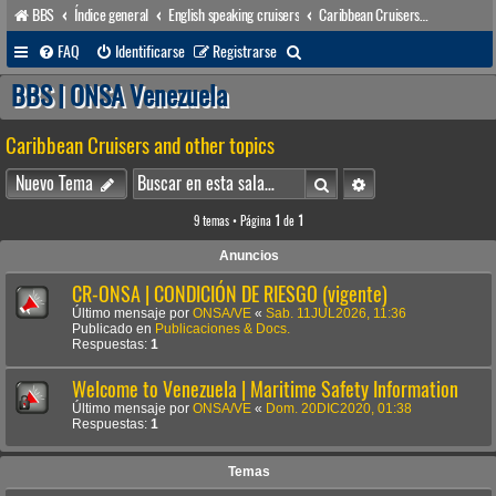
BBS
Índice general
English speaking cruisers
Caribbean Cruisers and other topics
B
FAQ
Identificarse
Registrarse
u
BBS | ONSA Venezuela
s
Caribbean Cruisers and other topics
c
a
Buscar
Búsqueda avanzada
Nuevo Tema
r
9 temas • Página
1
de
1
Anuncios
CR-ONSA | CONDICIÓN DE RIESGO (vigente)
Último mensaje por
ONSA/VE
«
Sab. 11JUL2026, 11:36
Publicado en
Publicaciones & Docs.
Respuestas:
1
Welcome to Venezuela | Maritime Safety Information
Último mensaje por
ONSA/VE
«
Dom. 20DIC2020, 01:38
Respuestas:
1
Temas