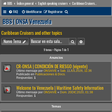
BBS
Índice general
English speaking cruisers
Caribbean Cruisers and other topics
B
FAQ
Identificarse
Registrarse
u
BBS | ONSA Venezuela
s
Caribbean Cruisers and other topics
c
a
Buscar
Búsqueda avanzada
Nuevo Tema
r
9 temas • Página
1
de
1
Anuncios
CR-ONSA | CONDICIÓN DE RIESGO (vigente)
Último mensaje por
ONSA/VE
«
Sab. 11JUL2026, 11:36
Publicado en
Publicaciones & Docs.
Respuestas:
1
Welcome to Venezuela | Maritime Safety Information
Último mensaje por
ONSA/VE
«
Dom. 20DIC2020, 01:38
Respuestas:
1
Temas