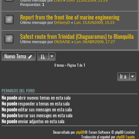
Último mensaje por
LGIS
«
Dom. 12JUL2009, 13:29
Respuestas:
1
Report from the front line of marine engineering
Último mensaje por
DrGerryD
«
Lun. 15JUN2009, 15:23
Safest route from Trinidad (Chaguaramas) to Blanquilla
Último mensaje por
ONSA/SE
«
Lun. 06ABR2009, 17:27
Nuevo Tema
9 temas • Página
1
de
1
Ir a
PERMISOS DEL FORO
No puede
abrir nuevos temas en esta sala
No puede
responder a temas en esta sala
No puede
editar sus mensajes en esta sala
No puede
borrar sus mensajes en esta sala
No puede
enviar adjuntos en esta sala
Desarrollado por
phpBB
® Forum Software © phpBB Limited
Traducción al español por
phpBB España