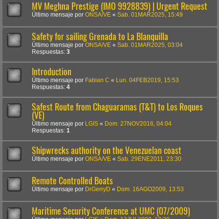
MV Meghna Prestige (IMO 9928839) | Urgent Request
Último mensaje por
ONSA/VE
«
Sab. 01MAR2025, 15:49
Safety for sailing Grenada to La Blanquilla
Último mensaje por
ONSA/VE
«
Sab. 01MAR2025, 03:04
Respuestas:
3
Introduction
Último mensaje por
Fabian C
«
Lun. 04FEB2019, 15:53
Respuestas:
4
Safest Route from Chaguaramas (T&T) to Los Roques
(VE)
Último mensaje por
LGIS
«
Dom. 27NOV2016, 04:04
Respuestas:
1
Shipwrecks authority on the Venezuelan coast
Último mensaje por
ONSA/VE
«
Sab. 29ENE2011, 23:30
Remote Controlled Boats
Último mensaje por
DrGerryD
«
Dom. 16AGO2009, 13:53
Maritime Security Conference at UMC (07/2009)