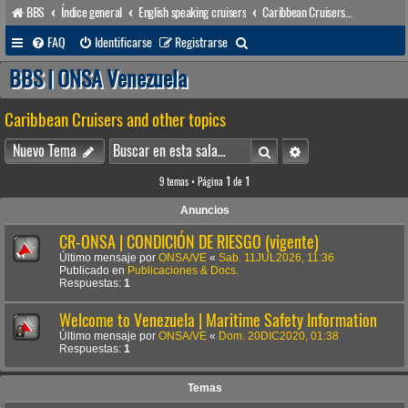
BBS
Índice general
English speaking cruisers
Caribbean Cruisers and other topics
B
FAQ
Identificarse
Registrarse
u
BBS | ONSA Venezuela
s
Caribbean Cruisers and other topics
c
a
Buscar
Búsqueda avanzada
Nuevo Tema
r
9 temas • Página
1
de
1
Anuncios
CR-ONSA | CONDICIÓN DE RIESGO (vigente)
Último mensaje por
ONSA/VE
«
Sab. 11JUL2026, 11:36
Publicado en
Publicaciones & Docs.
Respuestas:
1
Welcome to Venezuela | Maritime Safety Information
Último mensaje por
ONSA/VE
«
Dom. 20DIC2020, 01:38
Respuestas:
1
Temas