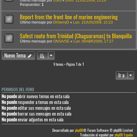
Último mensaje por
LGIS
«
Dom. 12JUL2009, 13:29
Respuestas:
1
Report from the front line of marine engineering
Último mensaje por
DrGerryD
«
Lun. 15JUN2009, 15:23
Safest route from Trinidad (Chaguaramas) to Blanquilla
Último mensaje por
ONSA/SE
«
Lun. 06ABR2009, 17:27
Nuevo Tema
9 temas • Página
1
de
1
Ir a
PERMISOS DEL FORO
No puede
abrir nuevos temas en esta sala
No puede
responder a temas en esta sala
No puede
editar sus mensajes en esta sala
No puede
borrar sus mensajes en esta sala
No puede
enviar adjuntos en esta sala
Desarrollado por
phpBB
® Forum Software © phpBB Limited
Traducción al español por
phpBB España