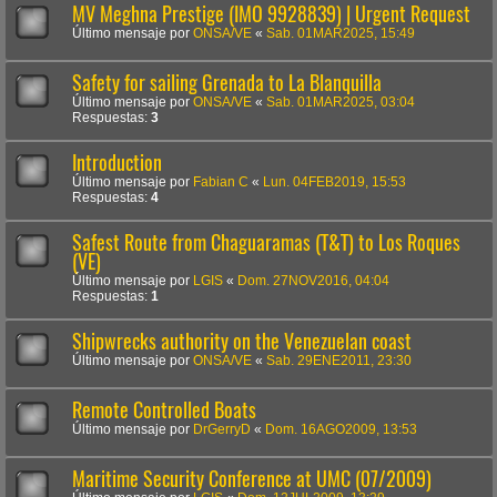
MV Meghna Prestige (IMO 9928839) | Urgent Request
Último mensaje por
ONSA/VE
«
Sab. 01MAR2025, 15:49
Safety for sailing Grenada to La Blanquilla
Último mensaje por
ONSA/VE
«
Sab. 01MAR2025, 03:04
Respuestas:
3
Introduction
Último mensaje por
Fabian C
«
Lun. 04FEB2019, 15:53
Respuestas:
4
Safest Route from Chaguaramas (T&T) to Los Roques
(VE)
Último mensaje por
LGIS
«
Dom. 27NOV2016, 04:04
Respuestas:
1
Shipwrecks authority on the Venezuelan coast
Último mensaje por
ONSA/VE
«
Sab. 29ENE2011, 23:30
Remote Controlled Boats
Último mensaje por
DrGerryD
«
Dom. 16AGO2009, 13:53
Maritime Security Conference at UMC (07/2009)