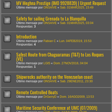
MV Meghna Prestige (IMO 9928839) | Urgent Request
Último mensaje por
ONSA/VE
«
Sab. 01MAR2025, 15:49
Safety for sailing Grenada to La Blanquilla
Último mensaje por
ONSA/VE
«
Sab. 01MAR2025, 03:04
Respuestas:
3
Introduction
Último mensaje por
Fabian C
«
Lun. 04FEB2019, 15:53
Respuestas:
4
Safest Route from Chaguaramas (T&T) to Los Roques
(VE)
Último mensaje por
LGIS
«
Dom. 27NOV2016, 04:04
Respuestas:
1
Shipwrecks authority on the Venezuelan coast
Último mensaje por
ONSA/VE
«
Sab. 29ENE2011, 23:30
Remote Controlled Boats
Último mensaje por
DrGerryD
«
Dom. 16AGO2009, 13:53
Maritime Security Conference at UMC (07/2009)