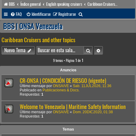
BBS
Índice general
English speaking cruisers
Caribbean Cruisers and other topics
B
FAQ
Identificarse
Registrarse
u
BBS | ONSA Venezuela
s
Caribbean Cruisers and other topics
c
a
Buscar
Búsqueda avanzada
Nuevo Tema
r
9 temas • Página
1
de
1
Anuncios
CR-ONSA | CONDICIÓN DE RIESGO (vigente)
Último mensaje por
ONSA/VE
«
Sab. 11JUL2026, 11:36
Publicado en
Publicaciones & Docs.
Respuestas:
1
Welcome to Venezuela | Maritime Safety Information
Último mensaje por
ONSA/VE
«
Dom. 20DIC2020, 01:38
Respuestas:
1
Temas