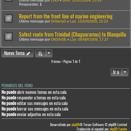
Último mensaje por
LGIS
«
Dom. 12JUL2009, 13:29
Respuestas:
1
Report from the front line of marine engineering
Último mensaje por
DrGerryD
«
Lun. 15JUN2009, 15:23
Safest route from Trinidad (Chaguaramas) to Blanquilla
Último mensaje por
ONSA/SE
«
Lun. 06ABR2009, 17:27
Nuevo Tema
9 temas • Página
1
de
1
Ir a
PERMISOS DEL FORO
No puede
abrir nuevos temas en esta sala
No puede
responder a temas en esta sala
No puede
editar sus mensajes en esta sala
No puede
borrar sus mensajes en esta sala
No puede
enviar adjuntos en esta sala
Desarrollado por
phpBB
® Forum Software © phpBB Limited
Traducción al español por
phpBB España