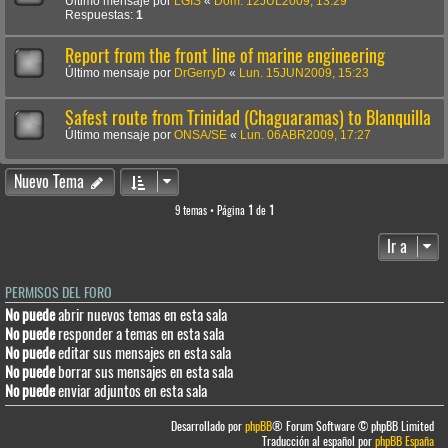
Último mensaje por
LGIS
«
Dom. 12JUL2009, 13:29
Respuestas:
1
Report from the front line of marine engineering
Último mensaje por
DrGerryD
«
Lun. 15JUN2009, 15:23
Safest route from Trinidad (Chaguaramas) to Blanquilla
Último mensaje por
ONSA/SE
«
Lun. 06ABR2009, 17:27
Nuevo Tema
9 temas • Página
1
de
1
Ir a
PERMISOS DEL FORO
No puede
abrir nuevos temas en esta sala
No puede
responder a temas en esta sala
No puede
editar sus mensajes en esta sala
No puede
borrar sus mensajes en esta sala
No puede
enviar adjuntos en esta sala
Desarrollado por
phpBB
® Forum Software © phpBB Limited
Traducción al español por
phpBB España