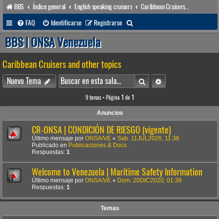
BBS
Índice general
English speaking cruisers
Caribbean Cruisers and other topics
B
FAQ
Identificarse
Registrarse
u
BBS | ONSA Venezuela
s
Caribbean Cruisers and other topics
c
a
Buscar
Búsqueda avanzada
Nuevo Tema
r
9 temas • Página
1
de
1
Anuncios
CR-ONSA | CONDICIÓN DE RIESGO (vigente)
Último mensaje por
ONSA/VE
«
Sab. 11JUL2026, 11:36
Publicado en
Publicaciones & Docs.
Respuestas:
1
Welcome to Venezuela | Maritime Safety Information
Último mensaje por
ONSA/VE
«
Dom. 20DIC2020, 01:38
Respuestas:
1
Temas