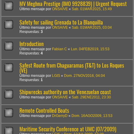
MV Meghna Prestige (IMO 9928839) | Urgent Request
Último mensaje por
ONSA/VE
«
Sab. 01MAR2025, 15:49
Safety for sailing Grenada to La Blanquilla
Último mensaje por
ONSA/VE
«
Sab. 01MAR2025, 03:04
Respuestas:
3
Introduction
Último mensaje por
Fabian C
«
Lun. 04FEB2019, 15:53
Respuestas:
4
Safest Route from Chaguaramas (T&T) to Los Roques
(VE)
Último mensaje por
LGIS
«
Dom. 27NOV2016, 04:04
Respuestas:
1
Shipwrecks authority on the Venezuelan coast
Último mensaje por
ONSA/VE
«
Sab. 29ENE2011, 23:30
Remote Controlled Boats
Último mensaje por
DrGerryD
«
Dom. 16AGO2009, 13:53
Maritime Security Conference at UMC (07/2009)