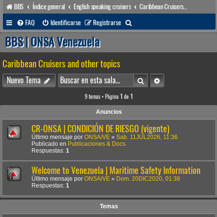
BBS
Índice general
English speaking cruisers
Caribbean Cruisers and other topics
B
FAQ
Identificarse
Registrarse
u
BBS | ONSA Venezuela
s
Caribbean Cruisers and other topics
c
a
Buscar
Búsqueda avanzada
Nuevo Tema
r
9 temas • Página
1
de
1
Anuncios
CR-ONSA | CONDICIÓN DE RIESGO (vigente)
Último mensaje por
ONSA/VE
«
Sab. 11JUL2026, 11:36
Publicado en
Publicaciones & Docs.
Respuestas:
1
Welcome to Venezuela | Maritime Safety Information
Último mensaje por
ONSA/VE
«
Dom. 20DIC2020, 01:38
Respuestas:
1
Temas