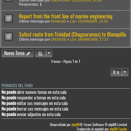
Último mensaje por
LGIS
«
Dom. 12JUL2009, 13:29
Respuestas:
1
Report from the front line of marine engineering
Último mensaje por
DrGerryD
«
Lun. 15JUN2009, 15:23
Safest route from Trinidad (Chaguaramas) to Blanquilla
Último mensaje por
ONSA/SE
«
Lun. 06ABR2009, 17:27
Nuevo Tema
9 temas • Página
1
de
1
Ir a
PERMISOS DEL FORO
No puede
abrir nuevos temas en esta sala
No puede
responder a temas en esta sala
No puede
editar sus mensajes en esta sala
No puede
borrar sus mensajes en esta sala
No puede
enviar adjuntos en esta sala
Desarrollado por
phpBB
® Forum Software © phpBB Limited
Traducción al español por
phpBB España