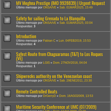
MV Meghna Prestige (IMO 9928839) | Urgent Request
Último mensaje por
ONSA/VE
«
Sab. 01MAR2025, 15:49
Safety for sailing Grenada to La Blanquilla
Último mensaje por
ONSA/VE
«
Sab. 01MAR2025, 03:04
Respuestas:
3
Introduction
Último mensaje por
Fabian C
«
Lun. 04FEB2019, 15:53
Respuestas:
4
Safest Route from Chaguaramas (T&T) to Los Roques
(VE)
Último mensaje por
LGIS
«
Dom. 27NOV2016, 04:04
Respuestas:
1
Shipwrecks authority on the Venezuelan coast
Último mensaje por
ONSA/VE
«
Sab. 29ENE2011, 23:30
Remote Controlled Boats
Último mensaje por
DrGerryD
«
Dom. 16AGO2009, 13:53
Maritime Security Conference at UMC (07/2009)