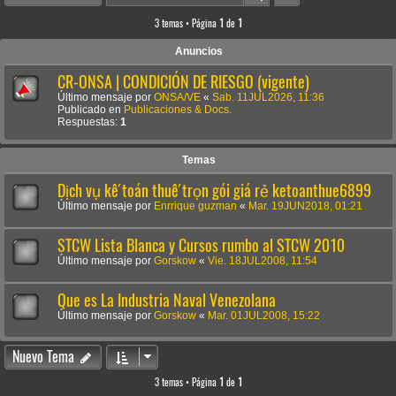
3 temas • Página
1
de
1
Anuncios
CR-ONSA | CONDICIÓN DE RIESGO (vigente)
Último mensaje por
ONSA/VE
«
Sab. 11JUL2026, 11:36
Publicado en
Publicaciones & Docs.
Respuestas:
1
Temas
Dịch vụ kế toán thuế trọn gói giá rẻ ketoanthue6899
Último mensaje por
Enrrique guzman
«
Mar. 19JUN2018, 01:21
STCW Lista Blanca y Cursos rumbo al STCW 2010
Último mensaje por
Gorskow
«
Vie. 18JUL2008, 11:54
Que es La Industria Naval Venezolana
Último mensaje por
Gorskow
«
Mar. 01JUL2008, 15:22
Nuevo Tema
3 temas • Página
1
de
1