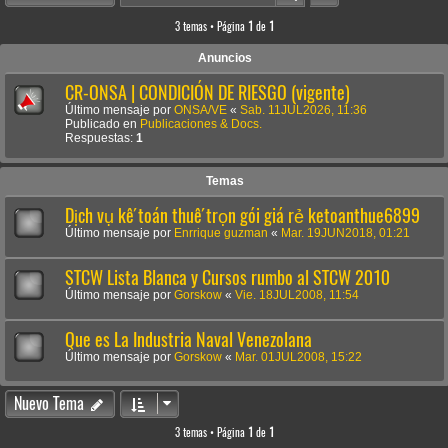
3 temas • Página
1
de
1
Anuncios
CR-ONSA | CONDICIÓN DE RIESGO (vigente)
Último mensaje por
ONSA/VE
«
Sab. 11JUL2026, 11:36
Publicado en
Publicaciones & Docs.
Respuestas:
1
Temas
Dịch vụ kế toán thuế trọn gói giá rẻ ketoanthue6899
Último mensaje por
Enrrique guzman
«
Mar. 19JUN2018, 01:21
STCW Lista Blanca y Cursos rumbo al STCW 2010
Último mensaje por
Gorskow
«
Vie. 18JUL2008, 11:54
Que es La Industria Naval Venezolana
Último mensaje por
Gorskow
«
Mar. 01JUL2008, 15:22
Nuevo Tema
3 temas • Página
1
de
1