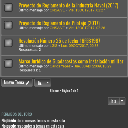
Proyecto de Reglamento de la Industria Naval (2017)
Último mensaje por
ONSA/VE
«
Vie. 13OCT2017, 02:27
Proyecto de Reglamento de Pilotaje (2017)
Último mensaje por
ONSA/VE
«
Vie. 13OCT2017, 02:26
Resolución Número 25 de fecha 16FEB1987
Último mensaje por
LGIS
«
Lun. 09OCT2017, 00:33
Respuestas:
2
Marco Jurídico de Guadacostas como instalación militar
Último mensaje por
Carlos Yepez
«
Jue. 30ABR2009, 10:29
Respuestas:
1
Nuevo Tema
6 temas • Página
1
de
1
Ir a
PERMISOS DEL FORO
No puede
abrir nuevos temas en esta sala
No puede
responder a temas en esta sala