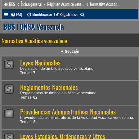
BBS
Índice general
Régimen Acuático venezolano
Normativa Acuática venezolana
B
FAQ
Identificarse
Registrarse
u
BBS | ONSA Venezuela
s
Normativa Acuática venezolana
c
a
▼ Sección
r
Leyes Nacionales
Legislación de ámbito acuático venezolano.
Temas:
7
Reglamentos Nacionales
Reglamentos de ámbito acuático venezolano.
Temas:
62
Providencias Administrativas Nacionales
Provindencias administrativas de la Autoridad Acuática venezolana.
Temas:
2
Leyes Estadales, Ordenanzas y Otros