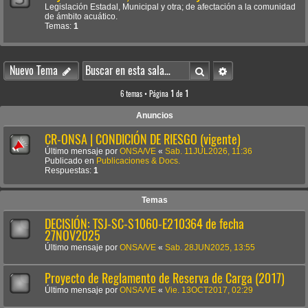
Legislación Estadal, Municipal y otra; de afectación a la comunidad
de ámbito acuático.
Temas:
1
Buscar
Búsqueda avanzada
Nuevo Tema
6 temas • Página
1
de
1
Anuncios
CR-ONSA | CONDICIÓN DE RIESGO (vigente)
Último mensaje por
ONSA/VE
«
Sab. 11JUL2026, 11:36
Publicado en
Publicaciones & Docs.
Respuestas:
1
Temas
DECISIÓN: TSJ-SC-S1060-E210364 de fecha
27NOV2025
Último mensaje por
ONSA/VE
«
Sab. 28JUN2025, 13:55
Proyecto de Reglamento de Reserva de Carga (2017)
Último mensaje por
ONSA/VE
«
Vie. 13OCT2017, 02:29