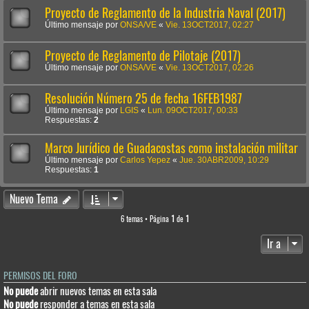
Proyecto de Reglamento de la Industria Naval (2017)
Último mensaje por
ONSA/VE
«
Vie. 13OCT2017, 02:27
Proyecto de Reglamento de Pilotaje (2017)
Último mensaje por
ONSA/VE
«
Vie. 13OCT2017, 02:26
Resolución Número 25 de fecha 16FEB1987
Último mensaje por
LGIS
«
Lun. 09OCT2017, 00:33
Respuestas:
2
Marco Jurídico de Guadacostas como instalación militar
Último mensaje por
Carlos Yepez
«
Jue. 30ABR2009, 10:29
Respuestas:
1
Nuevo Tema
6 temas • Página
1
de
1
Ir a
PERMISOS DEL FORO
No puede
abrir nuevos temas en esta sala
No puede
responder a temas en esta sala