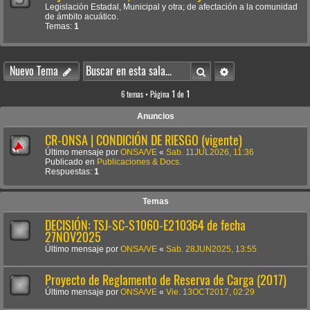
Legislación Estadal, Municipal y otra; de afectación a la comunidad
de ámbito acuático.
Temas:
1
Buscar
Búsqueda avanzada
Nuevo Tema
6 temas • Página
1
de
1
Anuncios
CR-ONSA | CONDICIÓN DE RIESGO (vigente)
Último mensaje por
ONSA/VE
«
Sab. 11JUL2026, 11:36
Publicado en
Publicaciones & Docs.
Respuestas:
1
Temas
DECISIÓN: TSJ-SC-S1060-E210364 de fecha
27NOV2025
Último mensaje por
ONSA/VE
«
Sab. 28JUN2025, 13:55
Proyecto de Reglamento de Reserva de Carga (2017)
Último mensaje por
ONSA/VE
«
Vie. 13OCT2017, 02:29