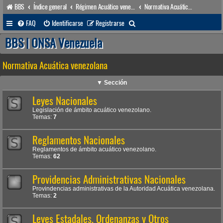
BBS
Índice general
Régimen Acuático venezolano
Normativa Acuática venezolana
B
FAQ
Identificarse
Registrarse
u
BBS | ONSA Venezuela
s
Normativa Acuática venezolana
c
a
▼ Sección
r
Leyes Nacionales
Legislación de ámbito acuático venezolano.
Temas:
7
Reglamentos Nacionales
Reglamentos de ámbito acuático venezolano.
Temas:
62
Providencias Administrativas Nacionales
Provindencias administrativas de la Autoridad Acuática venezolana.
Temas:
2
Leyes Estadales, Ordenanzas y Otros