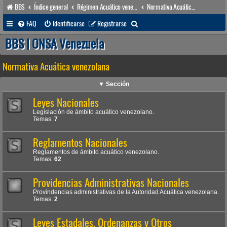
BBS
Índice general
Régimen Acuático venezolano
Normativa Acuática venezolana
B
FAQ
Identificarse
Registrarse
u
BBS | ONSA Venezuela
s
Normativa Acuática venezolana
c
a
▼ Sección
r
Leyes Nacionales
Legislación de ámbito acuático venezolano.
Temas:
7
Reglamentos Nacionales
Reglamentos de ámbito acuático venezolano.
Temas:
62
Providencias Administrativas Nacionales
Provindencias administrativas de la Autoridad Acuática venezolana.
Temas:
2
Leyes Estadales, Ordenanzas y Otros