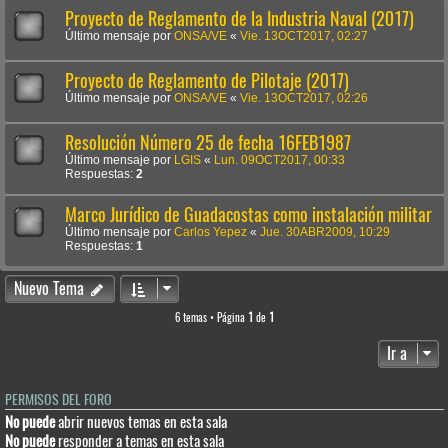
Proyecto de Reglamento de la Industria Naval (2017)
Último mensaje por
ONSA/VE
«
Vie. 13OCT2017, 02:27
Proyecto de Reglamento de Pilotaje (2017)
Último mensaje por
ONSA/VE
«
Vie. 13OCT2017, 02:26
Resolución Número 25 de fecha 16FEB1987
Último mensaje por
LGIS
«
Lun. 09OCT2017, 00:33
Respuestas:
2
Marco Jurídico de Guadacostas como instalación militar
Último mensaje por
Carlos Yepez
«
Jue. 30ABR2009, 10:29
Respuestas:
1
Nuevo Tema
6 temas • Página
1
de
1
Ir a
PERMISOS DEL FORO
No puede
abrir nuevos temas en esta sala
No puede
responder a temas en esta sala