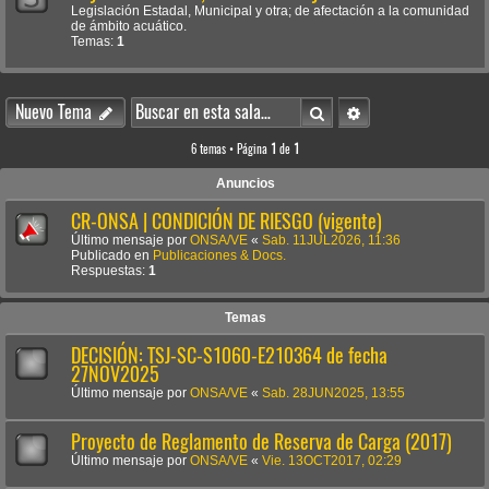
Legislación Estadal, Municipal y otra; de afectación a la comunidad
de ámbito acuático.
Temas:
1
Buscar
Búsqueda avanzada
Nuevo Tema
6 temas • Página
1
de
1
Anuncios
CR-ONSA | CONDICIÓN DE RIESGO (vigente)
Último mensaje por
ONSA/VE
«
Sab. 11JUL2026, 11:36
Publicado en
Publicaciones & Docs.
Respuestas:
1
Temas
DECISIÓN: TSJ-SC-S1060-E210364 de fecha
27NOV2025
Último mensaje por
ONSA/VE
«
Sab. 28JUN2025, 13:55
Proyecto de Reglamento de Reserva de Carga (2017)
Último mensaje por
ONSA/VE
«
Vie. 13OCT2017, 02:29