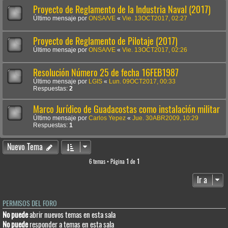
Proyecto de Reglamento de la Industria Naval (2017)
Último mensaje por
ONSA/VE
«
Vie. 13OCT2017, 02:27
Proyecto de Reglamento de Pilotaje (2017)
Último mensaje por
ONSA/VE
«
Vie. 13OCT2017, 02:26
Resolución Número 25 de fecha 16FEB1987
Último mensaje por
LGIS
«
Lun. 09OCT2017, 00:33
Respuestas:
2
Marco Jurídico de Guadacostas como instalación militar
Último mensaje por
Carlos Yepez
«
Jue. 30ABR2009, 10:29
Respuestas:
1
Nuevo Tema
6 temas • Página
1
de
1
Ir a
PERMISOS DEL FORO
No puede
abrir nuevos temas en esta sala
No puede
responder a temas en esta sala