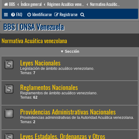
BBS
Índice general
Régimen Acuático venezolano
Normativa Acuática venezolana
B
FAQ
Identificarse
Registrarse
u
BBS | ONSA Venezuela
s
Normativa Acuática venezolana
c
a
▼ Sección
r
Leyes Nacionales
Legislación de ámbito acuático venezolano.
Temas:
7
Reglamentos Nacionales
Reglamentos de ámbito acuático venezolano.
Temas:
62
Providencias Administrativas Nacionales
Provindencias administrativas de la Autoridad Acuática venezolana.
Temas:
2
Leyes Estadales, Ordenanzas y Otros