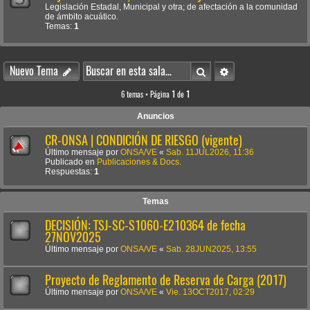
Legislación Estadal, Municipal y otra; de afectación a la comunidad
de ámbito acuático.
Temas:
1
Buscar
Búsqueda avanzada
Nuevo Tema
6 temas • Página
1
de
1
Anuncios
CR-ONSA | CONDICIÓN DE RIESGO (vigente)
Último mensaje por
ONSA/VE
«
Sab. 11JUL2026, 11:36
Publicado en
Publicaciones & Docs.
Respuestas:
1
Temas
DECISIÓN: TSJ-SC-S1060-E210364 de fecha
27NOV2025
Último mensaje por
ONSA/VE
«
Sab. 28JUN2025, 13:55
Proyecto de Reglamento de Reserva de Carga (2017)
Último mensaje por
ONSA/VE
«
Vie. 13OCT2017, 02:29