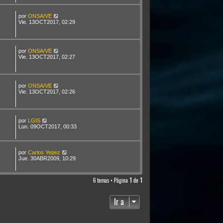
por
ONSA/VE
Vie. 13OCT2017, 02:29
por
ONSA/VE
Vie. 13OCT2017, 02:27
por
ONSA/VE
Vie. 13OCT2017, 02:26
por
LGIS
Lun. 09OCT2017, 00:33
por
Carlos Yepez
Jue. 30ABR2009, 10:29
6 temas • Página
1
de
1
Ir a