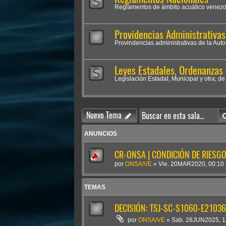
Reglamentos de ámbito acuático venezo
Providencias Administrativa
Provindencias administrativas de la Aut
Leyes Estadales, Ordenanzas 
Legislación Estadal, Municipal y otra; d
Nuevo Tema
ANUNCIOS
CR-ONSA | CONDICIÓN DE RIESGO 
por
ONSA/VE
»
Vie. 20MAR2020, 00:10
TEMAS
DECISIÓN: TSJ-SC-S1060-E2103
por
ONSA/VE
»
Sab. 28JUN2025, 1