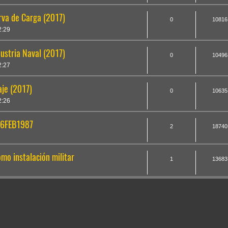
va de Carga (2017)
0
10816
2:29
ustria Naval (2017)
0
10496
2:27
aje (2017)
0
10635
2:26
16FEB1987
2
18740
mo instalación militar
1
13683