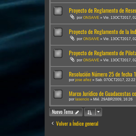
Proyecto de Reglamento de Reser
por
ONSA/VE
»
Vie. 13OCT2017, 0
Proyecto de Reglamento de la Ind
por
ONSA/VE
»
Vie. 13OCT2017, 0
Proyecto de Reglamento de Pilot
por
ONSA/VE
»
Vie. 13OCT2017, 0
Resolución Número 25 de fecha 
por
jose añez
»
Sab. 07OCT2017, 22:22
Marco Jurídico de Guadacostas co
por
lasencio
»
Mié. 29ABR2009, 16:26
Nuevo Tema
Volver a Índice general