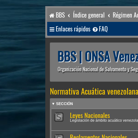
BBS
Índice general
Régimen Ac
Enlaces rápidos
FAQ
BBS | ONSA Venez
Organización Nacional de Salvamento y Seg
Normativa Acuática venezolan
▼ SECCIÓN
Leyes Nacionales
Legislación de ámbito acuático venezol
Reglamentos Nacionales