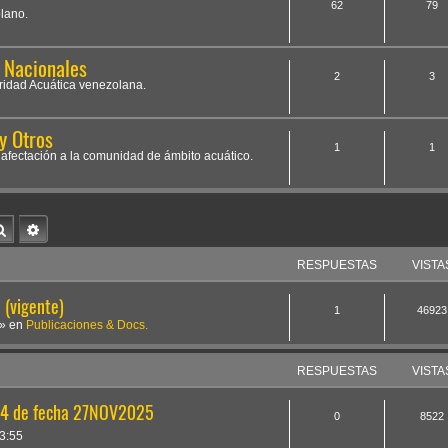
62
79
lano.
s Nacionales
2
3
oridad Acuática venezolana.
y Otros
1
1
e afectación a la comunidad de ámbito acuático.
Buscar
Búsqueda avanzada
RESPUESTAS
VISTA
(vigente)
1
46923
» en
Publicaciones & Docs.
RESPUESTAS
VISTA
64 de fecha 27NOV2025
0
8522
3:55