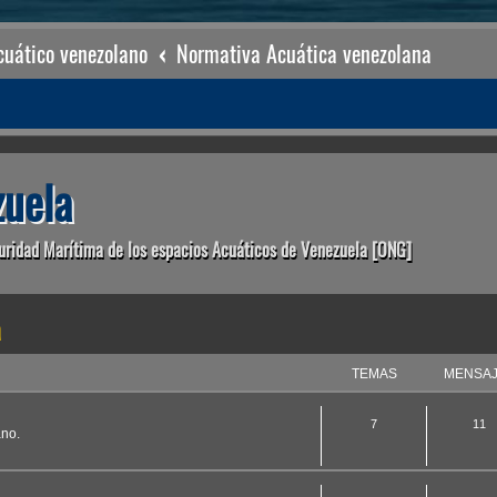
uático venezolano
Normativa Acuática venezolana
uela
uridad Marítima de los espacios Acuáticos de Venezuela [ONG]
a
TEMAS
MENSA
7
11
ano.