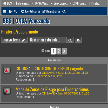
BBS
Índice general
ONSA Venezuela (acceso público)
Direcciones Administrativas
DSM | Dirección de Seguridad Marítima
Piratería/robo armado
B
FAQ
Identificarse
Registrarse
u
BBS | ONSA Venezuela
s
Piratería/robo armado
c
a
Buscar
Búsqueda avanzada
Nuevo Tema
r
1
2
Siguiente
50 temas
Anuncios
CR-ONSA | CONDICIÓN DE RIESGO (vigente)
Último mensaje por
ONSA/VE
«
Sab. 11JUL2026, 11:36
Publicado en
Publicaciones & Docs.
Respuestas:
1
Mapa de Zonas de Riesgo para Embarcaciones
Último mensaje por
ONSA/VE
«
Jue. 07OCT2021, 01:16
Respuestas:
1
Temas