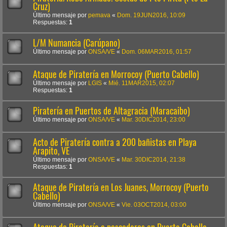
Cruz)
Último mensaje por
pemava
«
Dom. 19JUN2016, 10:09
Respuestas:
1
L/M Numancia (Carúpano)
Último mensaje por
ONSA/VE
«
Dom. 06MAR2016, 01:57
Ataque de Piratería en Morrocoy (Puerto Cabello)
Último mensaje por
LGIS
«
Mié. 11MAR2015, 02:07
Respuestas:
1
Piratería en Puertos de Altagracia (Maracaibo)
Último mensaje por
ONSA/VE
«
Mar. 30DIC2014, 23:00
Acto de Piratería contra a 200 bañistas en Playa
Arapito, VE
Último mensaje por
ONSA/VE
«
Mar. 30DIC2014, 21:38
Respuestas:
1
Ataque de Piratería en Los Juanes, Morrocoy (Puerto
Cabello)
Último mensaje por
ONSA/VE
«
Vie. 03OCT2014, 03:00