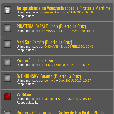
Jurisprudencia en Venezuela sobre la Piratería Marítima
Último mensaje por
ensano1
«
Lun. 26JUN2017, 09:10
Respuestas:
5
PIRATERÍA: B/RM Tulipán (Puerto La Cruz)
Último mensaje por
ONSA/VE
«
Lun. 18MAY2020, 15:37
M/N San Ramón (Puerto La Cruz)
Último mensaje por
ONSA/VE
«
Mar. 25FEB2020, 15:46
Respuestas:
2
Piratería en Isla El Faro
Último mensaje por
FEMA
«
Sab. 02SEP2017, 15:15
B/T NIJINSKY, Guanta (Puerto La Cruz)
Último mensaje por
pemava
«
Jue. 20JUL2017, 10:27
Respuestas:
2
V/ Bikini
Último mensaje por
Monica
«
Sab. 10JUN2017, 05:18
Respuestas:
11
Piratería/Robo Armado. Costas de Pto Piritu (Pto La