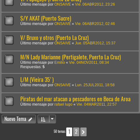
Último mensaje por
ONSA/VE
«
Vie. 06ABR2012, 23:26
S/Y AKAT (Puerto Sucre)
Último mensaje por
ONSA/VE
«
Vie. 06ABR2012, 02:46
V/ Bruxo y otros (Puerto La Cruz)
Último mensaje por
ONSA/VE
«
Jue. 05ABR2012, 15:37
M/N Lady Marianne (Pertigalete, Puerto La Cruz)
Último mensaje por
Emilio
«
Vie. 04NOV2011, 08:34
Respuestas:
5
L/M (Vieira 35')
Último mensaje por
ONSA/VE
«
Lun. 25JUL2011, 18:58
Piratas del mar atacan a pescadores en Boca de Aroa
Último mensaje por
rafael lugo
«
Vie. 04MAR2011, 22:57
Nuevo Tema
1
2
Siguiente
50 temas