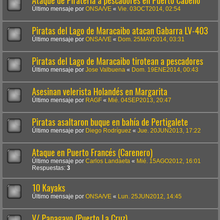
Ataque de Piratería a pescadores en Puerto Cabello
Último mensaje por
ONSA/VE
«
Vie. 03OCT2014, 02:54
Piratas del Lago de Maracaibo atacan Gabarra LV-403
Último mensaje por
ONSA/VE
«
Dom. 25MAY2014, 03:31
Piratas del Lago de Maracaibo tirotean a pescadores
Último mensaje por
Jose Valbuena
«
Dom. 19ENE2014, 00:43
Asesinan velerista Holandés en Margarita
Último mensaje por
RAGF
«
Mié. 04SEP2013, 20:47
Piratas asaltaron buque en bahía de Pertigalete
Último mensaje por
Diego Rodríguez
«
Jue. 20JUN2013, 17:22
Ataque en Puerto Francés (Carenero)
Último mensaje por
Carlos Landaeta
«
Mié. 15AGO2012, 16:01
Respuestas:
3
10 Kayaks
Último mensaje por
ONSA/VE
«
Lun. 25JUN2012, 14:45
V/ Papagayo (Puerto La Cruz)