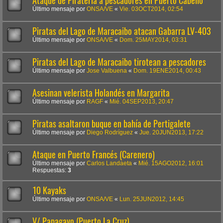
Ataque de Piratería a pescadores en Puerto Cabello
Último mensaje por
ONSA/VE
«
Vie. 03OCT2014, 02:54
Piratas del Lago de Maracaibo atacan Gabarra LV-403
Último mensaje por
ONSA/VE
«
Dom. 25MAY2014, 03:31
Piratas del Lago de Maracaibo tirotean a pescadores
Último mensaje por
Jose Valbuena
«
Dom. 19ENE2014, 00:43
Asesinan velerista Holandés en Margarita
Último mensaje por
RAGF
«
Mié. 04SEP2013, 20:47
Piratas asaltaron buque en bahía de Pertigalete
Último mensaje por
Diego Rodríguez
«
Jue. 20JUN2013, 17:22
Ataque en Puerto Francés (Carenero)
Último mensaje por
Carlos Landaeta
«
Mié. 15AGO2012, 16:01
Respuestas:
3
10 Kayaks
Último mensaje por
ONSA/VE
«
Lun. 25JUN2012, 14:45
V/ Papagayo (Puerto La Cruz)