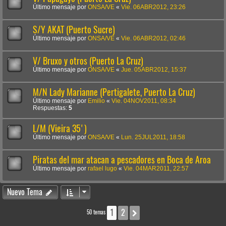
Último mensaje por
ONSA/VE
«
Vie. 06ABR2012, 23:26
S/Y AKAT (Puerto Sucre)
Último mensaje por
ONSA/VE
«
Vie. 06ABR2012, 02:46
V/ Bruxo y otros (Puerto La Cruz)
Último mensaje por
ONSA/VE
«
Jue. 05ABR2012, 15:37
M/N Lady Marianne (Pertigalete, Puerto La Cruz)
Último mensaje por
Emilio
«
Vie. 04NOV2011, 08:34
Respuestas:
5
L/M (Vieira 35')
Último mensaje por
ONSA/VE
«
Lun. 25JUL2011, 18:58
Piratas del mar atacan a pescadores en Boca de Aroa
Último mensaje por
rafael lugo
«
Vie. 04MAR2011, 22:57
Nuevo Tema
1
2
Siguiente
50 temas