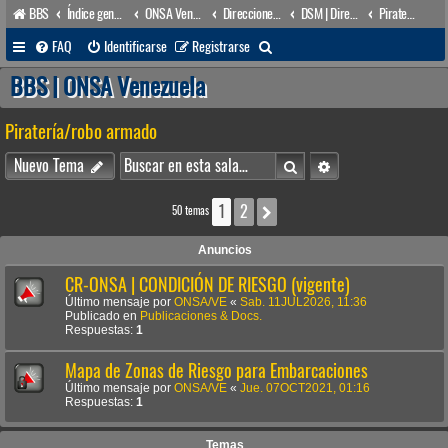
BBS
Índice general
ONSA Venezuela (acceso público)
Direcciones Administrativas
DSM | Dirección de Seguridad Marítima
Piratería/robo armado
B
FAQ
Identificarse
Registrarse
u
BBS | ONSA Venezuela
s
Piratería/robo armado
c
a
Buscar
Búsqueda avanzada
Nuevo Tema
r
1
2
Siguiente
50 temas
Anuncios
CR-ONSA | CONDICIÓN DE RIESGO (vigente)
Último mensaje por
ONSA/VE
«
Sab. 11JUL2026, 11:36
Publicado en
Publicaciones & Docs.
Respuestas:
1
Mapa de Zonas de Riesgo para Embarcaciones
Último mensaje por
ONSA/VE
«
Jue. 07OCT2021, 01:16
Respuestas:
1
Temas