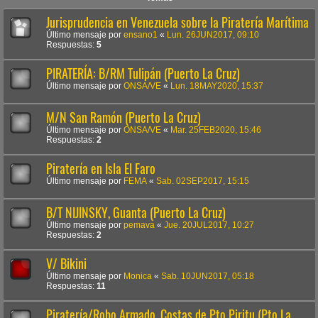
Jurisprudencia en Venezuela sobre la Piratería Marítima
Último mensaje por
ensano1
«
Lun. 26JUN2017, 09:10
Respuestas:
5
PIRATERÍA: B/RM Tulipán (Puerto La Cruz)
Último mensaje por
ONSA/VE
«
Lun. 18MAY2020, 15:37
M/N San Ramón (Puerto La Cruz)
Último mensaje por
ONSA/VE
«
Mar. 25FEB2020, 15:46
Respuestas:
2
Piratería en Isla El Faro
Último mensaje por
FEMA
«
Sab. 02SEP2017, 15:15
B/T NIJINSKY, Guanta (Puerto La Cruz)
Último mensaje por
pemava
«
Jue. 20JUL2017, 10:27
Respuestas:
2
V/ Bikini
Último mensaje por
Monica
«
Sab. 10JUN2017, 05:18
Respuestas:
11
Piratería/Robo Armado. Costas de Pto Piritu (Pto La