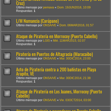
Cruz)
Último mensaje por
pemava
«
Dom. 19JUN2016, 10:09
Respuestas:
1
L/M Numancia (Carúpano)
Último mensaje por
ONSA/VE
«
Dom. 06MAR2016, 01:57
Ataque de Piratería en Morrocoy (Puerto Cabello)
Último mensaje por
LGIS
«
Mié. 11MAR2015, 02:07
Respuestas:
1
Piratería en Puertos de Altagracia (Maracaibo)
Último mensaje por
ONSA/VE
«
Mar. 30DIC2014, 23:00
Acto de Piratería contra a 200 bañistas en Playa
Arapito, VE
Último mensaje por
ONSA/VE
«
Mar. 30DIC2014, 21:38
Respuestas:
1
Ataque de Piratería en Los Juanes, Morrocoy (Puerto
Cabello)
Último mensaje por
ONSA/VE
«
Vie. 03OCT2014, 03:00