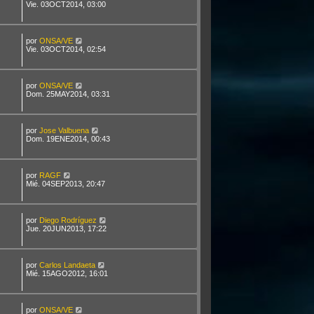
Vie. 03OCT2014, 03:00
por
ONSA/VE
Vie. 03OCT2014, 02:54
por
ONSA/VE
Dom. 25MAY2014, 03:31
por
Jose Valbuena
Dom. 19ENE2014, 00:43
por
RAGF
Mié. 04SEP2013, 20:47
por
Diego Rodríguez
Jue. 20JUN2013, 17:22
por
Carlos Landaeta
Mié. 15AGO2012, 16:01
por
ONSA/VE