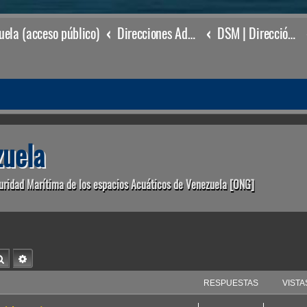
ela (acceso público)
Direcciones Administrativas
DSM | Dirección de Seguridad Marítima
uela
uridad Marítima de los espacios Acuáticos de Venezuela [ONG]
Buscar
Búsqueda avanzada
RESPUESTAS
VISTA