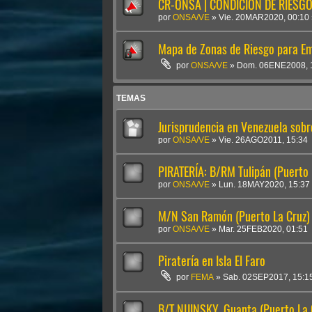
CR-ONSA | CONDICIÓN DE RIESGO 
por
ONSA/VE
»
Vie. 20MAR2020, 00:10
Mapa de Zonas de Riesgo para E
por
ONSA/VE
»
Dom. 06ENE2008, 
TEMAS
Jurisprudencia en Venezuela sobr
por
ONSA/VE
»
Vie. 26AGO2011, 15:34
PIRATERÍA: B/RM Tulipán (Puerto 
por
ONSA/VE
»
Lun. 18MAY2020, 15:37
M/N San Ramón (Puerto La Cruz)
por
ONSA/VE
»
Mar. 25FEB2020, 01:51
Piratería en Isla El Faro
por
FEMA
»
Sab. 02SEP2017, 15:1
B/T NIJINSKY, Guanta (Puerto La 