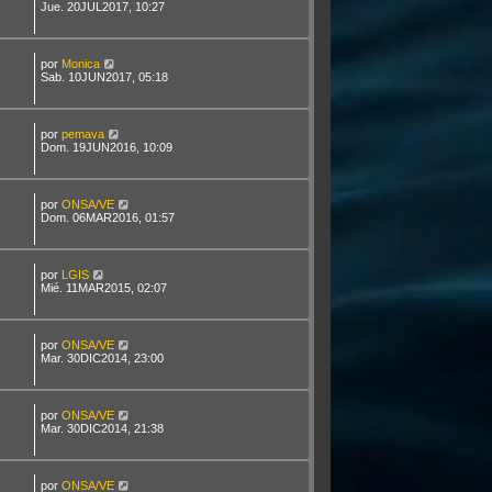
Jue. 20JUL2017, 10:27
por
Monica
Sab. 10JUN2017, 05:18
por
pemava
Dom. 19JUN2016, 10:09
por
ONSA/VE
Dom. 06MAR2016, 01:57
por
LGIS
Mié. 11MAR2015, 02:07
por
ONSA/VE
Mar. 30DIC2014, 23:00
por
ONSA/VE
Mar. 30DIC2014, 21:38
por
ONSA/VE