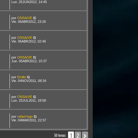
Lun. 25JUN2012, 14:45
por
ONSA/VE
Vie. 06ABR2012, 23:26
por
ONSA/VE
Vie. 06ABR2012, 02:46
por
ONSA/VE
Jue. 05ABR2012, 15:37
por
Emilio
Vie. 04NOV2011, 08:34
por
ONSA/VE
Lun. 25JUL2011, 18:58
por
rafael lugo
Vie. 04MAR2011, 22:57
1
2
Siguiente
50 temas