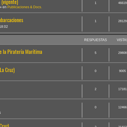
(vigente)
1
46619
» en
Publicaciones & Docs.
mbarcaciones
1
28129
18:02
RESPUESTAS
VISTA
e la Piratería Marítima
5
29808
La Cruz)
0
9005
2
17181
0
12466
5
Cruz)