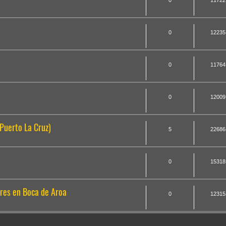
0
11722
0
12235
0
11764
0
12009
Puerto La Cruz)
5
22686
0
15318
ores en Boca de Aroa
0
12315