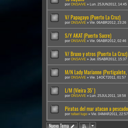
por
ONSA/VE
»
Lun. 25JUN2012, 14:45
V/ Papagayo (Puerto La Cruz)
por
ONSA/VE
»
Vie. 06ABR2012, 23:26
S/Y AKAT (Puerto Sucre)
por
ONSA/VE
»
Vie. 06ABR2012, 02:46
V/ Bruxo y otros (Puerto La Cruz)
por
ONSA/VE
»
Jue. 05ABR2012, 15:37
M/N Lady Marianne (Pertigalete, 
por
ONSA/VE
»
Vie. 14OCT2011, 01:57
L/M (Vieira 35')
por
ONSA/VE
»
Lun. 25JUL2011, 18:58
Piratas del mar atacan a pescad
por
rafael lugo
»
Vie. 04MAR2011, 22:57
Nuevo Tema