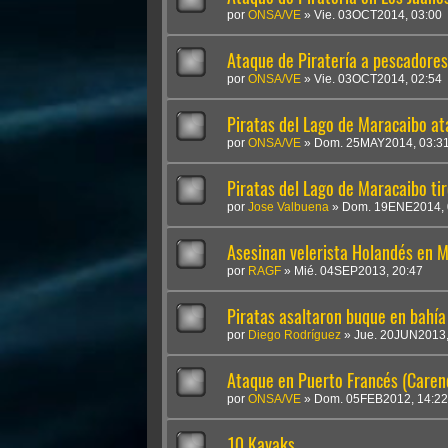
por
ONSA/VE
»
Vie. 03OCT2014, 03:00
Ataque de Piratería a pescadores
por
ONSA/VE
»
Vie. 03OCT2014, 02:54
Piratas del Lago de Maracaibo a
por
ONSA/VE
»
Dom. 25MAY2014, 03:3
Piratas del Lago de Maracaibo ti
por
Jose Valbuena
»
Dom. 19ENE2014, 
Asesinan velerista Holandés en M
por
RAGF
»
Mié. 04SEP2013, 20:47
Piratas asaltaron buque en bahía
por
Diego Rodríguez
»
Jue. 20JUN2013,
Ataque en Puerto Francés (Caren
por
ONSA/VE
»
Dom. 05FEB2012, 14:22
10 Kayaks