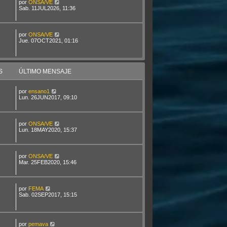
por
ONSA/VE
Sab. 11JUL2026, 11:36
por
ONSA/VE
Jue. 07OCT2021, 01:16
S
ÚLTIMO MENSAJE
por
ensano1
Lun. 26JUN2017, 09:10
por
ONSA/VE
Lun. 18MAY2020, 15:37
por
ONSA/VE
Mar. 25FEB2020, 15:46
por
FEMA
Sab. 02SEP2017, 15:15
por
pemava