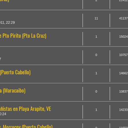
2
21412
11
41137
11, 22:29
 Pto Piritu (Pto La Cruz)
1
15024
0
10757
7
(Puerto Cabello)
1
14662
ia (Maracaibo)
0
10837
ñistas en Playa Arapito, VE
1
14233
0:24
s, Morrocoy (Puerto Cabello)