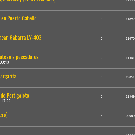
0
11553
 en Puerto Cabello
0
11022
tacan Gabarra LV-403
0
11670
1
rotean a pescadores
0
11491
00:43
argarita
0
12051
 de Pertigalete
0
11949
 17:22
ero)
3
20090