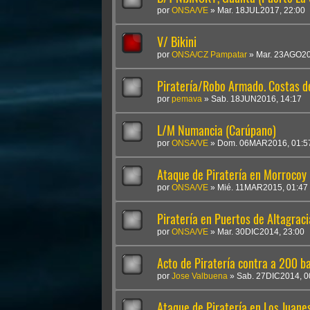
por
ONSA/VE
»
Mar. 18JUL2017, 22:00
V/ Bikini
por
ONSA/CZ Pampatar
»
Mar. 23AGO20
Piratería/Robo Armado. Costas de
por
pemava
»
Sab. 18JUN2016, 14:17
L/M Numancia (Carúpano)
por
ONSA/VE
»
Dom. 06MAR2016, 01:5
Ataque de Piratería en Morrocoy 
por
ONSA/VE
»
Mié. 11MAR2015, 01:47
Piratería en Puertos de Altagrac
por
ONSA/VE
»
Mar. 30DIC2014, 23:00
Acto de Piratería contra a 200 ba
por
Jose Valbuena
»
Sab. 27DIC2014, 0
Ataque de Piratería en Los Juane