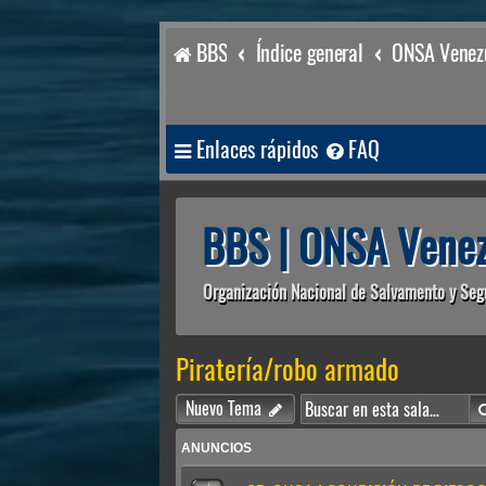
BBS
Índice general
ONSA Venezu
Enlaces rápidos
FAQ
BBS | ONSA Venez
Organización Nacional de Salvamento y Seg
Piratería/robo armado
Nuevo Tema
ANUNCIOS