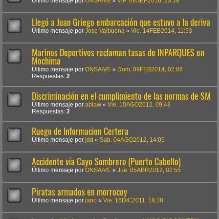
Último mensaje por
ONSA/VE
«
Vie. 09SEP2016, 23:18
Llegó a Juan Griego embarcación que estuvo a la deriva
Último mensaje por
Jose Valbuena
«
Vie. 14FEB2014, 11:53
Marinos Deportivos reclaman tasas de INPARQUES en
Mochima
Último mensaje por
ONSA/VE
«
Dom. 09FEB2014, 02:08
Respuestas:
2
Discriminación en el cumplimiento de las normas de SM
Último mensaje por
ablaw
«
Vie. 10AGO2012, 09:43
Respuestas:
2
Ruego de Informacion Certera
Último mensaje por
jdd
«
Sab. 04AGO2012, 14:05
Accidente vía Cayo Sombrero (Puerto Cabello)
Último mensaje por
ONSA/VE
«
Jue. 05ABR2012, 02:55
Piratas armados en morrocoy
Último mensaje por
jano
«
Vie. 16DIC2011, 18:18