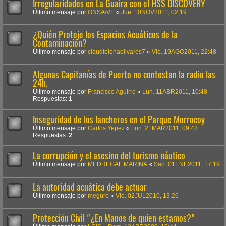
Irregularidades en La Guaira con el HSS DISCOVERY
Último mensaje por
ONSA/VE
«
Jue. 10NOV2011, 02:19
¿Quién Proteje los Espacios Acuáticos de la
Contaminación?
Último mensaje por
claudielenaolivares7
«
Vie. 19AGO2011, 22:48
Algunas Capitanías de Puerto no contestan la radio las
24h.
Último mensaje por
Francisco Aguirre
«
Lun. 11ABR2011, 10:48
Respuestas:
1
Inseguridad de los lancheros en el Parque Morrocoy
Último mensaje por
Carlos Yepez
«
Lun. 21MAR2011, 09:43
Respuestas:
2
La corrupción y el asesino del turismo náutico
Último mensaje por
MEDREGAL MARINA
«
Sab. 01ENE2011, 17:19
La autoridad acuática debe actuar
Último mensaje por
meguro
«
Vie. 02JUL2010, 13:26
Protección Civil "¿En Manos de quien estamos?"