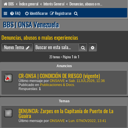
BBS
Índice general
Interés General
Denuncias, abusos o malas experiencias
B
FAQ
Identificarse
Registrarse
u
BBS | ONSA Venezuela
s
Denuncias, abusos o malas experiencias
c
a
Buscar
Búsqueda avanzada
Nuevo Tema
r
23 temas • Página
1
de
1
Anuncios
CR-ONSA | CONDICIÓN DE RIESGO (vigente)
Último mensaje por
ONSA/VE
«
Sab. 11JUL2026, 11:36
Publicado en
Publicaciones & Docs.
Respuestas:
1
Temas
DENUNCIA: Zarpes en la Capitanía de Puerto de La
Guaira
Último mensaje por
ONSA/VE
«
Lun. 07NOV2022, 13:41