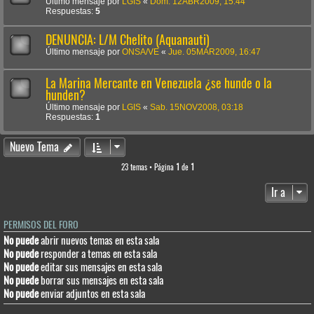
Último mensaje por
LGIS
«
Dom. 12ABR2009, 15:44
Respuestas:
5
DENUNCIA: L/M Chelito (Aquanauti)
Último mensaje por
ONSA/VE
«
Jue. 05MAR2009, 16:47
La Marina Mercante en Venezuela ¿se hunde o la
hunden?
Último mensaje por
LGIS
«
Sab. 15NOV2008, 03:18
Respuestas:
1
Nuevo Tema
23 temas • Página
1
de
1
Ir a
PERMISOS DEL FORO
No puede
abrir nuevos temas en esta sala
No puede
responder a temas en esta sala
No puede
editar sus mensajes en esta sala
No puede
borrar sus mensajes en esta sala
No puede
enviar adjuntos en esta sala