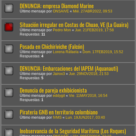
DENUNCIA: empresa Diamond Marine
Último mensaje por
ONSA/VE
«
Mié. 27ABR2022, 09:53
Situación irregular en Costas de Chuao, VE (La Guaira)
Último mensaje por
Pedro Mon
«
Jue. 21FEB2019, 17:58
Respuestas:
11
Posada en Chichiriviche (Falcón)
Último mensaje por
Lorena Rafaela
«
Dom. 17FEB2019, 15:52
Respuestas:
4
DENUNCIA: Embarcaciones del IAPEM (Aquanauti)
Último mensaje por
Jairox3
«
Jue. 29NOV2018, 21:53
Respuestas:
5
Denuncia de pareja exhibicionista
Último mensaje por
eddygil
«
Vie. 11MAY2018, 16:54
Respuestas:
1
Pirateria GNB en territorio colombiano
Último mensaje por
IVMS
«
Lun. 19JUN2017, 03:40
Inobservancia de la Seguridad Marítima (Los Roques)