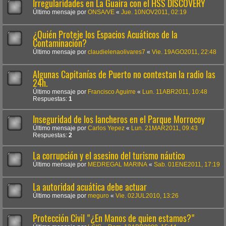
Irregularidades en La Guaira con el HSS DISCOVERY
Último mensaje por
ONSA/VE
«
Jue. 10NOV2011, 02:19
¿Quién Proteje los Espacios Acuáticos de la
Contaminación?
Último mensaje por
claudielenaolivares7
«
Vie. 19AGO2011, 22:48
Algunas Capitanías de Puerto no contestan la radio las
24h.
Último mensaje por
Francisco Aguirre
«
Lun. 11ABR2011, 10:48
Respuestas:
1
Inseguridad de los lancheros en el Parque Morrocoy
Último mensaje por
Carlos Yepez
«
Lun. 21MAR2011, 09:43
Respuestas:
2
La corrupción y el asesino del turismo náutico
Último mensaje por
MEDREGAL MARINA
«
Sab. 01ENE2011, 17:19
La autoridad acuática debe actuar
Último mensaje por
meguro
«
Vie. 02JUL2010, 13:26
Protección Civil "¿En Manos de quien estamos?"