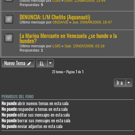
Último mensaje por
LGIS
«
Dom. 12ABR2009, 15:44
Respuestas:
5
DENUNCIA: L/M Chelito (Aquanauti)
Último mensaje por
ONSA/VE
«
Jue. 05MAR2009, 16:47
La Marina Mercante en Venezuela ¿se hunde o la
hunden?
Último mensaje por
LGIS
«
Sab. 15NOV2008, 03:18
Respuestas:
1
Nuevo Tema
23 temas • Página
1
de
1
Ir a
PERMISOS DEL FORO
No puede
abrir nuevos temas en esta sala
No puede
responder a temas en esta sala
No puede
editar sus mensajes en esta sala
No puede
borrar sus mensajes en esta sala
No puede
enviar adjuntos en esta sala