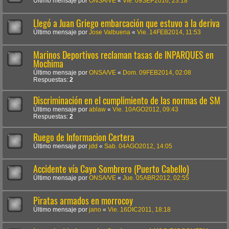
Último mensaje por
ONSA/VE
«
Vie. 09SEP2016, 23:18
Llegó a Juan Griego embarcación que estuvo a la deriva
Último mensaje por
Jose Valbuena
«
Vie. 14FEB2014, 11:53
Marinos Deportivos reclaman tasas de INPARQUES en
Mochima
Último mensaje por
ONSA/VE
«
Dom. 09FEB2014, 02:08
Respuestas:
2
Discriminación en el cumplimiento de las normas de SM
Último mensaje por
ablaw
«
Vie. 10AGO2012, 09:43
Respuestas:
2
Ruego de Informacion Certera
Último mensaje por
jdd
«
Sab. 04AGO2012, 14:05
Accidente vía Cayo Sombrero (Puerto Cabello)
Último mensaje por
ONSA/VE
«
Jue. 05ABR2012, 02:55
Piratas armados en morrocoy
Último mensaje por
jano
«
Vie. 16DIC2011, 18:18