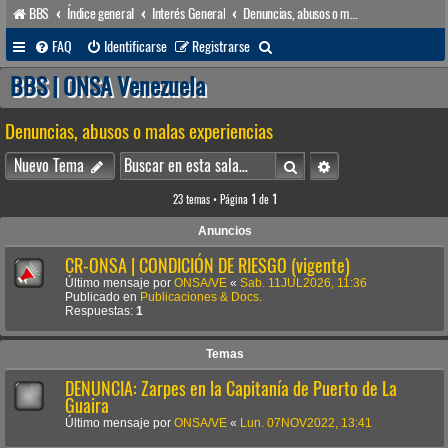
BBS
Índice general
Interés General
Denuncias, abusos o malas experiencias
B
FAQ
Identificarse
Registrarse
u
BBS | ONSA Venezuela
s
Denuncias, abusos o malas experiencias
c
a
Buscar
Búsqueda avanzada
Nuevo Tema
r
23 temas • Página
1
de
1
Anuncios
CR-ONSA | CONDICIÓN DE RIESGO (vigente)
Último mensaje por
ONSA/VE
«
Sab. 11JUL2026, 11:36
Publicado en
Publicaciones & Docs.
Respuestas:
1
Temas
DENUNCIA: Zarpes en la Capitanía de Puerto de La
Guaira
Último mensaje por
ONSA/VE
«
Lun. 07NOV2022, 13:41