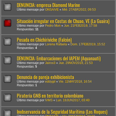
DENUNCIA: empresa Diamond Marine
Último mensaje por
ONSA/VE
«
Mié. 27ABR2022, 09:53
Situación irregular en Costas de Chuao, VE (La Guaira)
Último mensaje por
Pedro Mon
«
Jue. 21FEB2019, 17:58
Respuestas:
11
Posada en Chichiriviche (Falcón)
Último mensaje por
Lorena Rafaela
«
Dom. 17FEB2019, 15:52
Respuestas:
4
DENUNCIA: Embarcaciones del IAPEM (Aquanauti)
Último mensaje por
Jairox3
«
Jue. 29NOV2018, 21:53
Respuestas:
5
Denuncia de pareja exhibicionista
Último mensaje por
eddygil
«
Vie. 11MAY2018, 16:54
Respuestas:
1
Pirateria GNB en territorio colombiano
Último mensaje por
IVMS
«
Lun. 19JUN2017, 03:40
Inobservancia de la Seguridad Marítima (Los Roques)