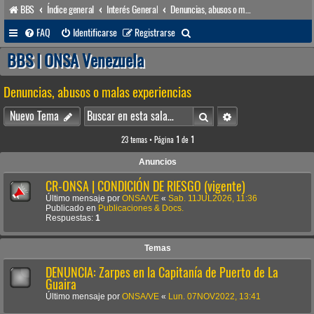
BBS
Índice general
Interés General
Denuncias, abusos o malas experiencias
B
FAQ
Identificarse
Registrarse
u
BBS | ONSA Venezuela
s
Denuncias, abusos o malas experiencias
c
a
Buscar
Búsqueda avanzada
Nuevo Tema
r
23 temas • Página
1
de
1
Anuncios
CR-ONSA | CONDICIÓN DE RIESGO (vigente)
Último mensaje por
ONSA/VE
«
Sab. 11JUL2026, 11:36
Publicado en
Publicaciones & Docs.
Respuestas:
1
Temas
DENUNCIA: Zarpes en la Capitanía de Puerto de La
Guaira
Último mensaje por
ONSA/VE
«
Lun. 07NOV2022, 13:41