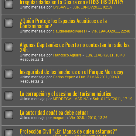
Irregularidades en La Guaira con el HSS DISCOVERY
Último mensaje por
ONSA/VE
«
Jue. 10NOV2011, 02:19
¿Quién Proteje los Espacios Acuáticos de la
Contaminación?
Último mensaje por
claudielenaolivares7
«
Vie. 19AGO2011, 22:48
Algunas Capitanías de Puerto no contestan la radio las
24h.
Último mensaje por
Francisco Aguirre
«
Lun. 11ABR2011, 10:48
Respuestas:
1
Inseguridad de los lancheros en el Parque Morrocoy
Último mensaje por
Carlos Yepez
«
Lun. 21MAR2011, 09:43
Respuestas:
2
La corrupción y el asesino del turismo náutico
Último mensaje por
MEDREGAL MARINA
«
Sab. 01ENE2011, 17:19
La autoridad acuática debe actuar
Último mensaje por
meguro
«
Vie. 02JUL2010, 13:26
Protección Civil "¿En Manos de quien estamos?"