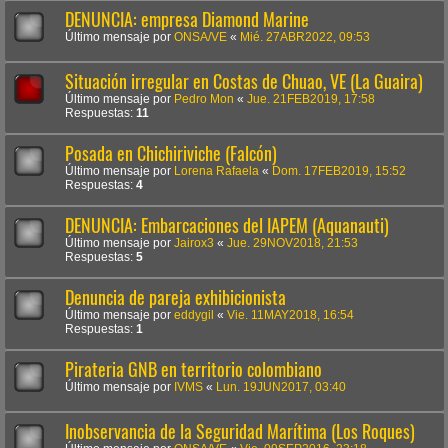
DENUNCIA: empresa Diamond Marine
Último mensaje por
ONSA/VE
«
Mié. 27ABR2022, 09:53
Situación irregular en Costas de Chuao, VE (La Guaira)
Último mensaje por
Pedro Mon
«
Jue. 21FEB2019, 17:58
Respuestas:
11
Posada en Chichiriviche (Falcón)
Último mensaje por
Lorena Rafaela
«
Dom. 17FEB2019, 15:52
Respuestas:
4
DENUNCIA: Embarcaciones del IAPEM (Aquanauti)
Último mensaje por
Jairox3
«
Jue. 29NOV2018, 21:53
Respuestas:
5
Denuncia de pareja exhibicionista
Último mensaje por
eddygil
«
Vie. 11MAY2018, 16:54
Respuestas:
1
Pirateria GNB en territorio colombiano
Último mensaje por
IVMS
«
Lun. 19JUN2017, 03:40
Inobservancia de la Seguridad Marítima (Los Roques)