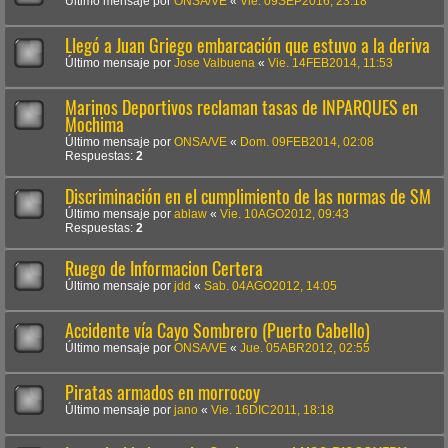
Último mensaje por
ONSA/VE
«
Vie. 09SEP2016, 23:18
Llegó a Juan Griego embarcación que estuvo a la deriva
Último mensaje por
Jose Valbuena
«
Vie. 14FEB2014, 11:53
Marinos Deportivos reclaman tasas de INPARQUES en
Mochima
Último mensaje por
ONSA/VE
«
Dom. 09FEB2014, 02:08
Respuestas:
2
Discriminación en el cumplimiento de las normas de SM
Último mensaje por
ablaw
«
Vie. 10AGO2012, 09:43
Respuestas:
2
Ruego de Informacion Certera
Último mensaje por
jdd
«
Sab. 04AGO2012, 14:05
Accidente vía Cayo Sombrero (Puerto Cabello)
Último mensaje por
ONSA/VE
«
Jue. 05ABR2012, 02:55
Piratas armados en morrocoy
Último mensaje por
jano
«
Vie. 16DIC2011, 18:18