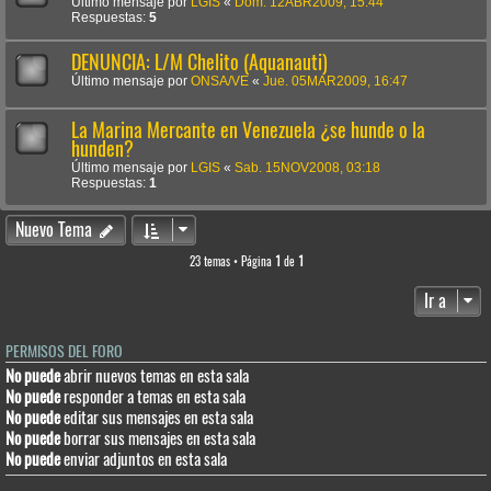
Último mensaje por
LGIS
«
Dom. 12ABR2009, 15:44
Respuestas:
5
DENUNCIA: L/M Chelito (Aquanauti)
Último mensaje por
ONSA/VE
«
Jue. 05MAR2009, 16:47
La Marina Mercante en Venezuela ¿se hunde o la
hunden?
Último mensaje por
LGIS
«
Sab. 15NOV2008, 03:18
Respuestas:
1
Nuevo Tema
23 temas • Página
1
de
1
Ir a
PERMISOS DEL FORO
No puede
abrir nuevos temas en esta sala
No puede
responder a temas en esta sala
No puede
editar sus mensajes en esta sala
No puede
borrar sus mensajes en esta sala
No puede
enviar adjuntos en esta sala