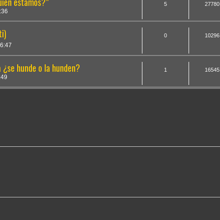
quien estamos?"
5
27780
:36
i)
0
10296
6:47
 ¿se hunde o la hunden?
1
16545
:49