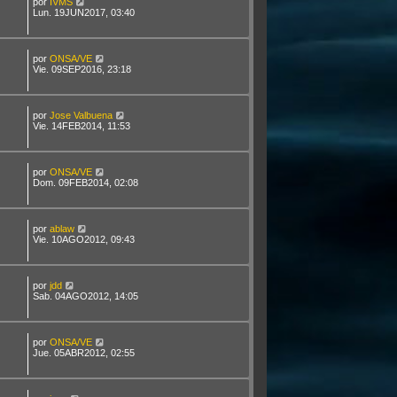
por
IVMS
Lun. 19JUN2017, 03:40
por
ONSA/VE
Vie. 09SEP2016, 23:18
por
Jose Valbuena
Vie. 14FEB2014, 11:53
por
ONSA/VE
Dom. 09FEB2014, 02:08
por
ablaw
Vie. 10AGO2012, 09:43
por
jdd
Sab. 04AGO2012, 14:05
por
ONSA/VE
Jue. 05ABR2012, 02:55