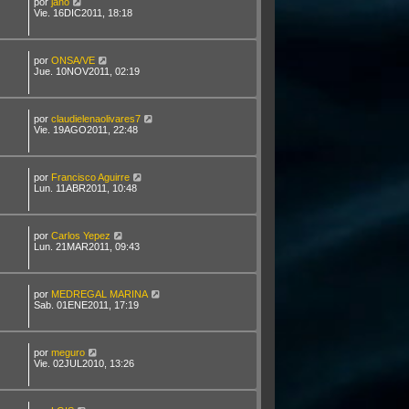
por
jano
Vie. 16DIC2011, 18:18
por
ONSA/VE
Jue. 10NOV2011, 02:19
por
claudielenaolivares7
Vie. 19AGO2011, 22:48
por
Francisco Aguirre
Lun. 11ABR2011, 10:48
por
Carlos Yepez
Lun. 21MAR2011, 09:43
por
MEDREGAL MARINA
Sab. 01ENE2011, 17:19
por
meguro
Vie. 02JUL2010, 13:26