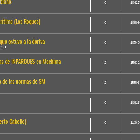
mbiano
0
10427
rítima (Los Roques)
0
10899
que estuvo a la deriva
0
10546
1:53
sas de INPARQUES en Mochima
2
15632
o de las normas de SM
2
15506
0
10615
erto Cabello)
0
11369