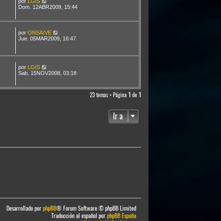
por
LGIS
Dom. 12ABR2009, 15:44
por
ONSA/VE
Jue. 05MAR2009, 16:47
por
LGIS
Sab. 15NOV2008, 03:18
23 temas • Página
1
de
1
Ir a
Desarrollado por
phpBB
® Forum Software © phpBB Limited
Traducción al español por
phpBB España