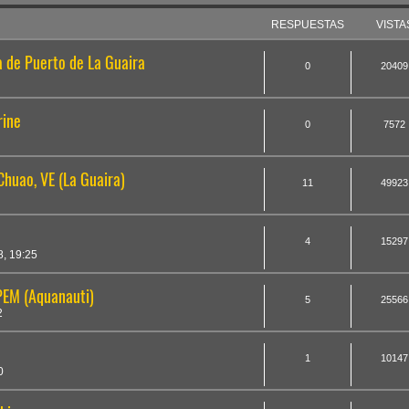
RESPUESTAS
VISTA
a de Puerto de La Guaira
0
20409
rine
0
7572
Chuao, VE (La Guaira)
11
49923
4
15297
, 19:25
PEM (Aquanauti)
5
25566
2
1
10147
0