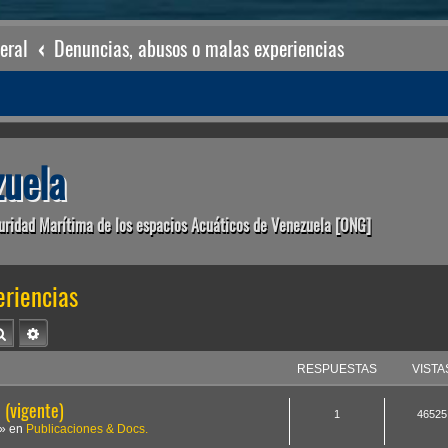
eral
Denuncias, abusos o malas experiencias
uela
uridad Marítima de los espacios Acuáticos de Venezuela [ONG]
eriencias
Buscar
Búsqueda avanzada
RESPUESTAS
VISTA
(vigente)
1
46525
» en
Publicaciones & Docs.