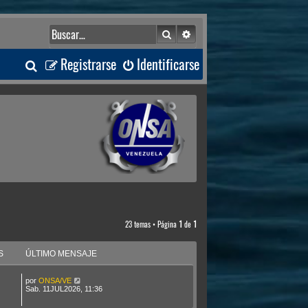
Buscar
Búsqueda avanzada
B
Registrarse
Identificarse
u
s
c
a
r
23 temas • Página
1
de
1
S
ÚLTIMO MENSAJE
por
ONSA/VE
Sab. 11JUL2026, 11:36