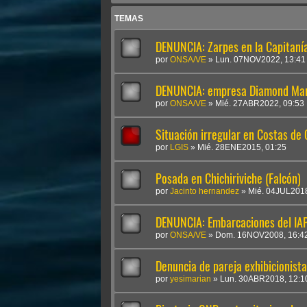
TEMAS
DENUNCIA: Zarpes en la Capitaní
por
ONSA/VE
»
Lun. 07NOV2022, 13:41
DENUNCIA: empresa Diamond Ma
por
ONSA/VE
»
Mié. 27ABR2022, 09:53
Situación irregular en Costas de 
por
LGIS
»
Mié. 28ENE2015, 01:25
Posada en Chichiriviche (Falcón)
por
Jacinto hernandez
»
Mié. 04JUL2018
DENUNCIA: Embarcaciones del IA
por
ONSA/VE
»
Dom. 16NOV2008, 16:4
Denuncia de pareja exhibicionista
por
yesimarian
»
Lun. 30ABR2018, 12:1