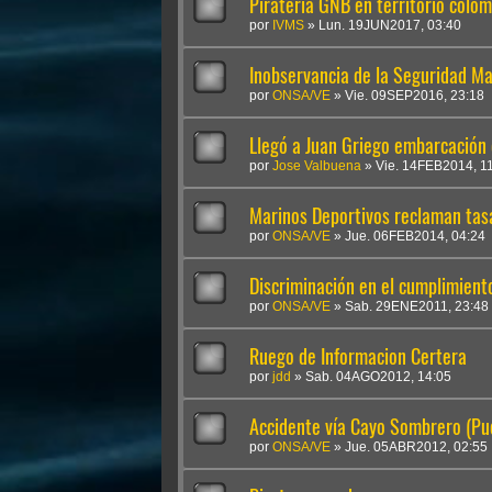
Pirateria GNB en territorio colo
por
IVMS
»
Lun. 19JUN2017, 03:40
Inobservancia de la Seguridad Ma
por
ONSA/VE
»
Vie. 09SEP2016, 23:18
Llegó a Juan Griego embarcación 
por
Jose Valbuena
»
Vie. 14FEB2014, 1
Marinos Deportivos reclaman ta
por
ONSA/VE
»
Jue. 06FEB2014, 04:24
Discriminación en el cumplimient
por
ONSA/VE
»
Sab. 29ENE2011, 23:48
Ruego de Informacion Certera
por
jdd
»
Sab. 04AGO2012, 14:05
Accidente vía Cayo Sombrero (Pu
por
ONSA/VE
»
Jue. 05ABR2012, 02:55