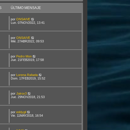
S
ÚLTIMO MENSAJE
por
ONSA/VE
Lun. 07NOV2022, 13:41
por
ONSA/VE
Mié. 27ABR2022, 09:53
por
Pedro Mon
Jue. 21FEB2019, 17:58
por
Lorena Rafaela
Dom. 17FEB2019, 15:52
por
Jairox3
Jue. 29NOV2018, 21:53
por
eddygil
Vie. 11MAY2018, 16:54