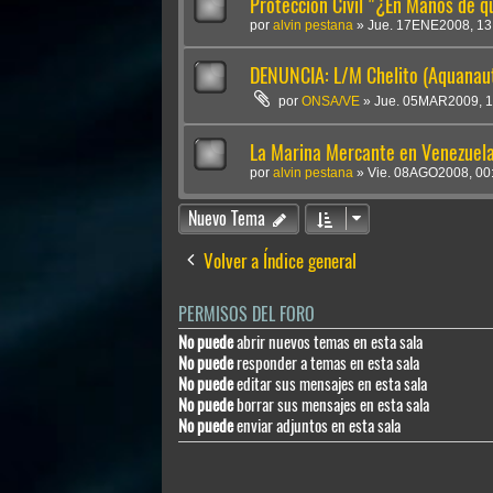
Protección Civil "¿En Manos de 
por
alvin pestana
»
Jue. 17ENE2008, 13
DENUNCIA: L/M Chelito (Aquanaut
por
ONSA/VE
»
Jue. 05MAR2009, 1
La Marina Mercante en Venezuela
por
alvin pestana
»
Vie. 08AGO2008, 00
Nuevo Tema
Volver a Índice general
PERMISOS DEL FORO
No puede
abrir nuevos temas en esta sala
No puede
responder a temas en esta sala
No puede
editar sus mensajes en esta sala
No puede
borrar sus mensajes en esta sala
No puede
enviar adjuntos en esta sala