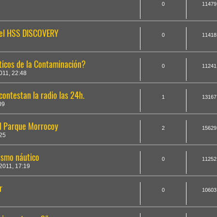
0
11479
n el HSS DISCOVERY
0
11418
ticos de la Contaminación?
0
11241
011, 22:48
ontestan la radio las 24h.
1
13167
09
el Parque Morrocoy
2
15629
25
rismo náutico
0
11252
011, 17:19
r
0
10603