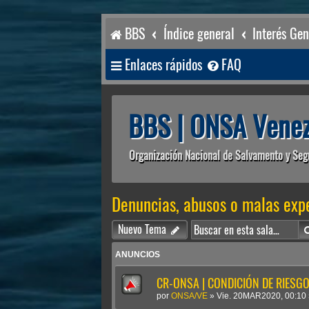
BBS
Índice general
Interés Gen
Enlaces rápidos
FAQ
BBS | ONSA Venez
Organización Nacional de Salvamento y Seg
Denuncias, abusos o malas exp
Nuevo Tema
ANUNCIOS
CR-ONSA | CONDICIÓN DE RIESGO 
por
ONSA/VE
»
Vie. 20MAR2020, 00:10