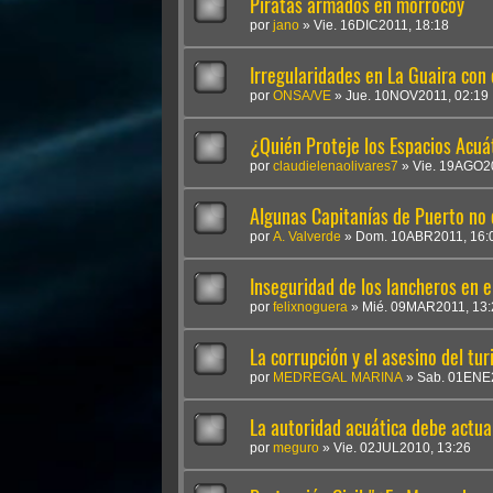
Piratas armados en morrocoy
por
jano
»
Vie. 16DIC2011, 18:18
Irregularidades en La Guaira co
por
ONSA/VE
»
Jue. 10NOV2011, 02:19
¿Quién Proteje los Espacios Acuá
por
claudielenaolivares7
»
Vie. 19AGO2
Algunas Capitanías de Puerto no c
por
A. Valverde
»
Dom. 10ABR2011, 16:
Inseguridad de los lancheros en 
por
felixnoguera
»
Mié. 09MAR2011, 13:
La corrupción y el asesino del tu
por
MEDREGAL MARINA
»
Sab. 01ENE2
La autoridad acuática debe actua
por
meguro
»
Vie. 02JUL2010, 13:26