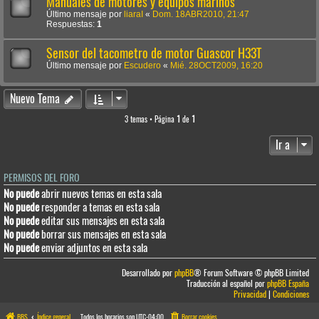
Manuales de motores y equipos marinos
Último mensaje por
liaraI
«
Dom. 18ABR2010, 21:47
Respuestas:
1
Sensor del tacometro de motor Guascor H33T
Último mensaje por
Escudero
«
Mié. 28OCT2009, 16:20
Nuevo Tema
3 temas • Página
1
de
1
Ir a
PERMISOS DEL FORO
No puede
abrir nuevos temas en esta sala
No puede
responder a temas en esta sala
No puede
editar sus mensajes en esta sala
No puede
borrar sus mensajes en esta sala
No puede
enviar adjuntos en esta sala
Desarrollado por
phpBB
® Forum Software © phpBB Limited
Traducción al español por
phpBB España
Privacidad
|
Condiciones
BBS
Índice general
Todos los horarios son
UTC-04:00
Borrar cookies