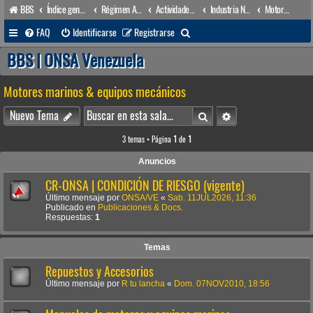
BBS
Índice general
Régimen Acuático venezolano
Actividades conexas
Industria Naval
Motores marinos & equipos mecánicos
B
FAQ
Identificarse
Registrarse
u
BBS | ONSA Venezuela
s
Motores marinos & equipos mecánicos
c
a
Buscar
Búsqueda avanzada
Nuevo Tema
r
3 temas • Página
1
de
1
Anuncios
CR-ONSA | CONDICIÓN DE RIESGO (vigente)
Último mensaje por
ONSA/VE
«
Sab. 11JUL2026, 11:36
Publicado en
Publicaciones & Docs.
Respuestas:
1
Temas
Repuestos y Accesorios
Último mensaje por
R tu lancha
«
Dom. 07NOV2010, 18:56