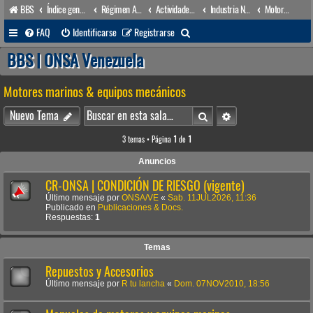
BBS
Índice general
Régimen Acuático venezolano
Actividades conexas
Industria Naval
Motores marinos & equipos mecánicos
B
FAQ
Identificarse
Registrarse
u
BBS | ONSA Venezuela
s
Motores marinos & equipos mecánicos
c
a
Buscar
Búsqueda avanzada
Nuevo Tema
r
3 temas • Página
1
de
1
Anuncios
CR-ONSA | CONDICIÓN DE RIESGO (vigente)
Último mensaje por
ONSA/VE
«
Sab. 11JUL2026, 11:36
Publicado en
Publicaciones & Docs.
Respuestas:
1
Temas
Repuestos y Accesorios
Último mensaje por
R tu lancha
«
Dom. 07NOV2010, 18:56