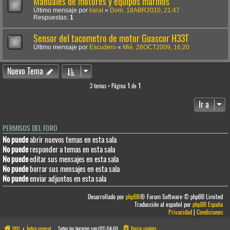
Manuales de motores y equipos marinos
Último mensaje por
liaraI
«
Dom. 18ABR2010, 21:47
Respuestas:
1
Sensor del tacometro de motor Guascor H33T
Último mensaje por
Escudero
«
Mié. 28OCT2009, 16:20
Nuevo Tema
3 temas • Página
1
de
1
Ir a
PERMISOS DEL FORO
No puede
abrir nuevos temas en esta sala
No puede
responder a temas en esta sala
No puede
editar sus mensajes en esta sala
No puede
borrar sus mensajes en esta sala
No puede
enviar adjuntos en esta sala
Desarrollado por
phpBB
® Forum Software © phpBB Limited
Traducción al español por
phpBB España
Privacidad
|
Condiciones
BBS
Índice general
Todos los horarios son
UTC-04:00
Borrar cookies