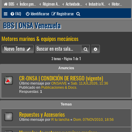
BBS
Índice general
Régimen Acuático venezolano
Actividades conexas
Industria Naval
Motores marinos & equipos mecánicos
B
FAQ
Identificarse
Registrarse
u
BBS | ONSA Venezuela
s
Motores marinos & equipos mecánicos
c
a
Buscar
Búsqueda avanzada
Nuevo Tema
r
3 temas • Página
1
de
1
Anuncios
CR-ONSA | CONDICIÓN DE RIESGO (vigente)
Último mensaje por
ONSA/VE
«
Sab. 11JUL2026, 11:36
Publicado en
Publicaciones & Docs.
Respuestas:
1
Temas
Repuestos y Accesorios
Último mensaje por
R tu lancha
«
Dom. 07NOV2010, 18:56