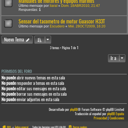
Manuales de motores y equipos marinos
Último mensaje por
liaraI
«
Dom. 18ABR2010, 21:47
Respuestas:
1
Sensor del tacometro de motor Guascor H33T
Último mensaje por
Escudero
«
Mié. 28OCT2009, 16:20
Nuevo Tema
3 temas • Página
1
de
1
Ir a
PERMISOS DEL FORO
No puede
abrir nuevos temas en esta sala
No puede
responder a temas en esta sala
No puede
editar sus mensajes en esta sala
No puede
borrar sus mensajes en esta sala
No puede
enviar adjuntos en esta sala
Desarrollado por
phpBB
® Forum Software © phpBB Limited
Traducción al español por
phpBB España
Privacidad
|
Condiciones
BBS
Índice general
Todos los horarios son
UTC-04:00
Borrar cookies