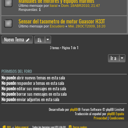
Manuales de motores y equipos marinos
Último mensaje por
liaraI
«
Dom. 18ABR2010, 21:47
Respuestas:
1
Sensor del tacometro de motor Guascor H33T
Último mensaje por
Escudero
«
Mié. 28OCT2009, 16:20
Nuevo Tema
3 temas • Página
1
de
1
Ir a
PERMISOS DEL FORO
No puede
abrir nuevos temas en esta sala
No puede
responder a temas en esta sala
No puede
editar sus mensajes en esta sala
No puede
borrar sus mensajes en esta sala
No puede
enviar adjuntos en esta sala
Desarrollado por
phpBB
® Forum Software © phpBB Limited
Traducción al español por
phpBB España
Privacidad
|
Condiciones
BBS
Índice general
Todos los horarios son
UTC-04:00
Borrar cookies