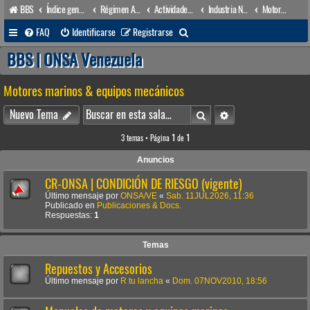
BBS
Índice general
Régimen Acuático venezolano
Actividades conexas
Industria Naval
Motores marinos & equipos mecánicos
B
FAQ
Identificarse
Registrarse
u
BBS | ONSA Venezuela
s
Motores marinos & equipos mecánicos
c
a
Buscar
Búsqueda avanzada
Nuevo Tema
r
3 temas • Página
1
de
1
Anuncios
CR-ONSA | CONDICIÓN DE RIESGO (vigente)
Último mensaje por
ONSA/VE
«
Sab. 11JUL2026, 11:36
Publicado en
Publicaciones & Docs.
Respuestas:
1
Temas
Repuestos y Accesorios
Último mensaje por
R tu lancha
«
Dom. 07NOV2010, 18:56