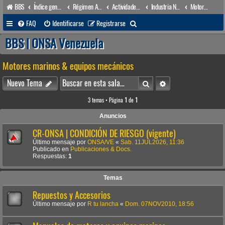
BBS
Índice general
Régimen Acuático venezolano
Actividades conexas
Industria Naval
Motores marinos & equipos mecánicos
B
FAQ
Identificarse
Registrarse
u
BBS | ONSA Venezuela
s
Motores marinos & equipos mecánicos
c
a
Buscar
Búsqueda avanzada
Nuevo Tema
r
3 temas • Página
1
de
1
Anuncios
CR-ONSA | CONDICIÓN DE RIESGO (vigente)
Último mensaje por
ONSA/VE
«
Sab. 11JUL2026, 11:36
Publicado en
Publicaciones & Docs.
Respuestas:
1
Temas
Repuestos y Accesorios
Último mensaje por
R tu lancha
«
Dom. 07NOV2010, 18:56