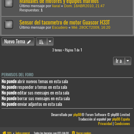
Manuales de motores y equipos marinos
Último mensaje por
liaraI
«
Dom. 18ABR2010, 21:47
Respuestas:
1
Sensor del tacometro de motor Guascor H33T
Último mensaje por
Escudero
«
Mié. 28OCT2009, 16:20
Nuevo Tema
3 temas • Página
1
de
1
Ir a
PERMISOS DEL FORO
No puede
abrir nuevos temas en esta sala
No puede
responder a temas en esta sala
No puede
editar sus mensajes en esta sala
No puede
borrar sus mensajes en esta sala
No puede
enviar adjuntos en esta sala
Desarrollado por
phpBB
® Forum Software © phpBB Limited
Traducción al español por
phpBB España
Privacidad
|
Condiciones
BBS
Índice general
Todos los horarios son
UTC-04:00
Borrar cookies