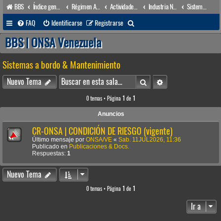
BBS
Índice general
Régimen Acuático venezolano
Actividades conexas
Industria Naval
Sistemas a bordo & Mantenimiento
B
FAQ
Identificarse
Registrarse
u
BBS | ONSA Venezuela
s
Sistemas a bordo & Mantenimiento
c
a
Buscar
Búsqueda avanzada
Nuevo Tema
r
0 temas • Página
1
de
1
Anuncios
CR-ONSA | CONDICIÓN DE RIESGO (vigente)
Último mensaje por
ONSA/VE
«
Sab. 11JUL2026, 11:36
Publicado en
Publicaciones & Docs.
Respuestas:
1
Nuevo Tema
0 temas • Página
1
de
1
Ir a