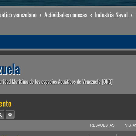
ático venezolano
Actividades conexas
Industria Naval
uela
uridad Marítima de los espacios Acuáticos de Venezuela [ONG]
ento
Buscar
Búsqueda avanzada
RESPUESTAS
VISTA