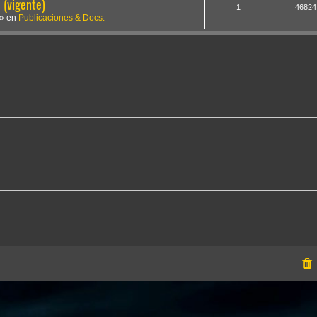
(vigente)
1
46824
» en
Publicaciones & Docs.