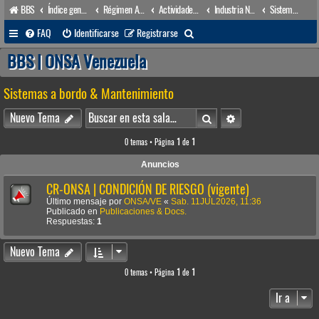
BBS
Índice general
Régimen Acuático venezolano
Actividades conexas
Industria Naval
Sistemas a bordo & Mantenimiento
B
FAQ
Identificarse
Registrarse
u
BBS | ONSA Venezuela
s
Sistemas a bordo & Mantenimiento
c
a
Buscar
Búsqueda avanzada
Nuevo Tema
r
0 temas • Página
1
de
1
Anuncios
CR-ONSA | CONDICIÓN DE RIESGO (vigente)
Último mensaje por
ONSA/VE
«
Sab. 11JUL2026, 11:36
Publicado en
Publicaciones & Docs.
Respuestas:
1
Nuevo Tema
0 temas • Página
1
de
1
Ir a