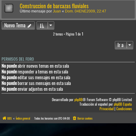
Construccion de barcazas fluviales
Último mensaje por
Juan
«
Dom. 04ENE2009, 22:47
Nuevo Tema
2 temas • Página
1
de
1
Ir a
PERMISOS DEL FORO
No puede
abrir nuevos temas en esta sala
No puede
responder a temas en esta sala
No puede
editar sus mensajes en esta sala
No puede
borrar sus mensajes en esta sala
No puede
enviar adjuntos en esta sala
Desarrollado por
phpBB
® Forum Software © phpBB Limited
Traducción al español por
phpBB España
Privacidad
|
Condiciones
BBS
Índice general
Todos los horarios son
UTC-04:00
Borrar cookies