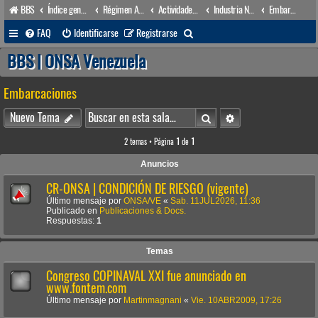
BBS
Índice general
Régimen Acuático venezolano
Actividades conexas
Industria Naval
Embarcaciones
B
FAQ
Identificarse
Registrarse
u
BBS | ONSA Venezuela
s
Embarcaciones
c
a
Buscar
Búsqueda avanzada
Nuevo Tema
r
2 temas • Página
1
de
1
Anuncios
CR-ONSA | CONDICIÓN DE RIESGO (vigente)
Último mensaje por
ONSA/VE
«
Sab. 11JUL2026, 11:36
Publicado en
Publicaciones & Docs.
Respuestas:
1
Temas
Congreso COPINAVAL XXI fue anunciado en
www.fontem.com
Último mensaje por
Martinmagnani
«
Vie. 10ABR2009, 17:26