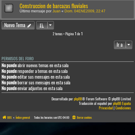
Construccion de barcazas fluviales
Último mensaje por
Juan
«
Dom. 04ENE2009, 22:47
Nuevo Tema
2 temas • Página
1
de
1
Ir a
PERMISOS DEL FORO
No puede
abrir nuevos temas en esta sala
No puede
responder a temas en esta sala
No puede
editar sus mensajes en esta sala
No puede
borrar sus mensajes en esta sala
No puede
enviar adjuntos en esta sala
Desarrollado por
phpBB
® Forum Software © phpBB Limited
Traducción al español por
phpBB España
Privacidad
|
Condiciones
BBS
Índice general
Todos los horarios son
UTC-04:00
Borrar cookies