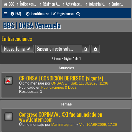
BBS
Índice general
Régimen Acuático venezolano
Actividades conexas
Industria Naval
Embarcaciones
B
FAQ
Identificarse
Registrarse
u
BBS | ONSA Venezuela
s
Embarcaciones
c
a
Buscar
Búsqueda avanzada
Nuevo Tema
r
2 temas • Página
1
de
1
Anuncios
CR-ONSA | CONDICIÓN DE RIESGO (vigente)
Último mensaje por
ONSA/VE
«
Sab. 11JUL2026, 11:36
Publicado en
Publicaciones & Docs.
Respuestas:
1
Temas
Congreso COPINAVAL XXI fue anunciado en
www.fontem.com
Último mensaje por
Martinmagnani
«
Vie. 10ABR2009, 17:26